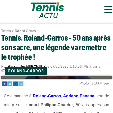
≡
Tennis
>
Roland-Garros
Tennis. Roland-Garros - 50 ans après
son sacre, une légende va remettre
le trophée !
Par
Alexandre HERCHEUX
le 07/06/2026 à 10:56.
Mis à jour le
ROLAND-GARROS
07/06/2026 à 14:36.
Photo : @ATPTour
Ce dimanche à
Roland-Garros
,
Adriano Panatta
sera de
retour sur le
court Philippe-Chatrier
, 50 ans après son