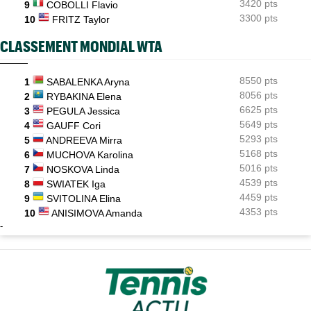
3420 pts
9
COBOLLI Flavio
3300 pts
10
FRITZ Taylor
CLASSEMENT MONDIAL WTA
8550 pts
1
SABALENKA Aryna
8056 pts
2
RYBAKINA Elena
6625 pts
3
PEGULA Jessica
5649 pts
4
GAUFF Cori
5293 pts
5
ANDREEVA Mirra
5168 pts
6
MUCHOVA Karolina
5016 pts
7
NOSKOVA Linda
4539 pts
8
SWIATEK Iga
4459 pts
9
SVITOLINA Elina
4353 pts
10
ANISIMOVA Amanda
-