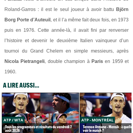
Roland-Garros : il est le seul joueur à avoir battu
Björn
Borg Porte d’Auteuil
, et il l’a même fait deux fois, en 1973
puis en 1976. Cette année-là, il avait fini par renverser
l’histoire et devenir le deuxième Italien vainqueur d’un
tournoi du Grand Chelem en simple messieurs, après
Nicola Pietrangeli
, double champion à
Paris
en 1959 et
1960.
A LIRE AUSSI...
ATP / WTA
ATP - MONTRÉAL
Tous les programmes et résultats du vendredi 7
Terence Atmane - Mensik : à quelle
août 2026
voir le match ?