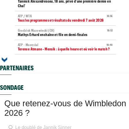
Yannick Alexandrescou, 18 ans, privé d'une première demie en
Chal'
ATP / WTA
18:56
Tous les programmes et résultats du vendredi 7 août 2026
Grodzisk Mazowiecki (CH)
18:52
Mathys Erhard enchaîne et file en demi-finales
ATP - Montréal
18:48
Terence Atmane - Mensik : à quelle heure et où voir le match ?
Istanbul (CH)
18:44
Deux Français dans le dernier carré en Turquie
PARTENAIRES
Carnet Rose
18:37
Caroline Garcia est devenue la maman d’un petit Pablo
SONDAGE
ATP - Montréal
18:23
Alexander Zverev s'est raté : "Mon pire match de la saison"
Que retenez-vous de Wimbledon
Next Gen ATP Finals
18:01
Moïse Kouame, 17 ans, peut faire mieux que Sinner et Alcaraz
2026 ?
ATP - Montréal
17:55
Bourreau d'Ugo Humbert, Daniel Merida aime croquer du
Français...
Le doublé de Jannik Sinner