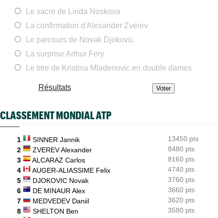
Le sacre de Linda Noskova
ATP - Cincinnati
17:29
Comme Carlos Alcaraz, Holger Rune a renoncé à Cincinnati
La confirmation d'Alexander Zverev
WTA - Toronto
17:26
Le parcours de Novak Djokovic
Rybakina, Andreeva, Osaka, Gauff... horaires et diffusion TV
La surprise Arthur Fery
WTA - Toronto
17:06
Jelena Ostapenko dénonce les messages d'insultes et de
Le titre de Kristina Mladenovic en double dames
menaces
Résultats
ATP - Montréal
16:44
Duncan Chan scalpe Zverev et rêve de Coupe Davis contre la
France
CLASSEMENT MONDIAL ATP
ATP - Montréal
16:22
Daniil Medvedev après son échec : "Un véritable désastre"
13450 pts
1
SINNER Jannik
8480 pts
Jeunes
2
ZVEREV Alexander
16:00
Championne du monde en 2025, la France U14 a été éliminée en
8160 pts
3
ALCARAZ Carlos
poules
4740 pts
4
AUGER-ALIASSIME Felix
3760 pts
5
DJOKOVIC Novak
3660 pts
6
DE MINAUR Alex
3620 pts
7
MEDVEDEV Daniil
3580 pts
8
SHELTON Ben