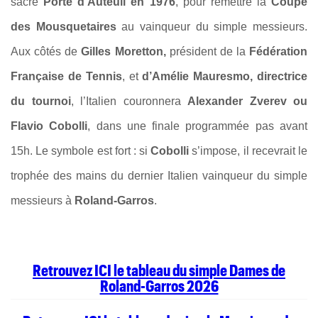
sacre
Porte d’Auteuil en 1976
, pour remettre la
Coupe
des Mousquetaires
au vainqueur du simple messieurs.
Aux côtés de
Gilles Moretton,
président de la
Fédération
Française de Tennis
, et
d’Amélie Mauresmo, directrice
du tournoi
, l’Italien couronnera
Alexander Zverev ou
Flavio Cobolli
, dans une finale programmée pas avant
15h. Le symbole est fort : si
Cobolli
s’impose, il recevrait le
trophée des mains du dernier Italien vainqueur du simple
messieurs à
Roland-Garros
.
Retrouvez ICI le tableau du simple Dames de
Roland-Garros 2026