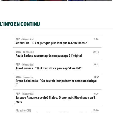
L'INFO EN CONTINU
ATP - Montréal
21:08
Arthur Fils : "C’est presque plus lent que la terre battue"
WTA - Blessure
20:45
Paula Badosa rassure après son passage à l’hôpital
ATP - Montréal
20:18
Joao Fonseca : "Djokovic dit ça parce qu'il vieillit"
WTA - Toronto
19:52
Aryna Sabalenka : "On devrait leur présenter cette statistique
!"
ATP - Montréal
19:26
Terence Atmane a scalpé Tiafoe, Draper puis Khachanov en 9
jours
Plovdiv (CH)
19:00