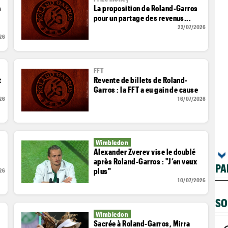
s
La proposition de Roland-Garros
pour un partage des revenus...
22/07/2026
26
FFT
t
Revente de billets de Roland-
Garros : la FFT a eu gain de cause
26
16/07/2026
Wimbledon
Alexander Zverev vise le doublé
après Roland-Garros : "J’en veux
PA
plus"
26
10/07/2026
SO
Wimbledon
Sacrée à Roland-Garros, Mirra