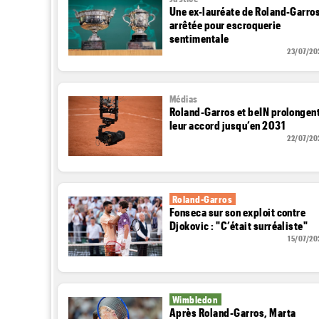
Une ex-lauréate de Roland-Garro
arrêtée pour escroquerie
sentimentale
23/07/20
Médias
Roland-Garros et beIN prolongen
leur accord jusqu’en 2031
22/07/20
Roland-Garros
Fonseca sur son exploit contre
Djokovic : "C’était surréaliste"
15/07/20
Wimbledon
Après Roland-Garros, Marta