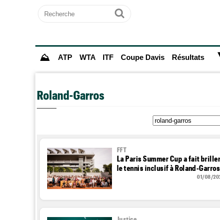
Recherche
Ok
⛰
ATP
WTA
ITF
Coupe Davis
Résultats
Roland-Garros
FFT
La Paris Summer Cup a fait brille
le tennis inclusif à Roland-Garro
01/08/20
Justice