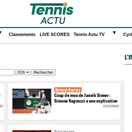
►
►
Classements
LIVE SCORES
Tennis Actu TV
Cyc
L'
Roland-Garros
r
Coup de mou de Jannik Sinner :
s
Simone Vagnozzi a une explication
26
27/07/2026
Prize money