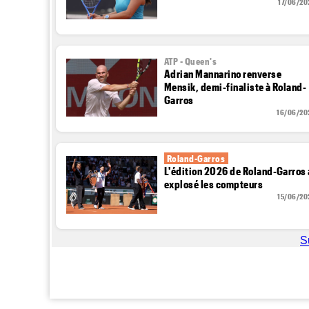
17/06/20
ATP - Queen's
Adrian Mannarino renverse
Mensik, demi-finaliste à Roland-
Garros
16/06/20
Roland-Garros
L'édition 2026 de Roland-Garros 
explosé les compteurs
15/06/20
S