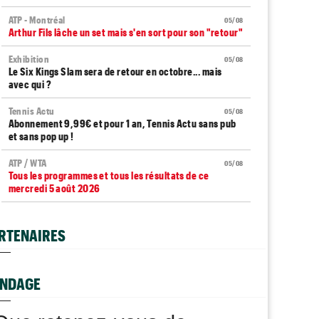
ATP - Montréal
05/08
Arthur Fils lâche un set mais s'en sort pour son "retour"
Exhibition
05/08
Le Six Kings Slam sera de retour en octobre... mais
avec qui ?
Tennis Actu
05/08
Abonnement 9,99€ et pour 1 an, Tennis Actu sans pub
et sans pop up !
ATP / WTA
05/08
Tous les programmes et tous les résultats de ce
mercredi 5 août 2026
ATP - Montréal
05/08
Arthur Fils : "C'est un peu mon vrai retour"
RTENAIRES
US Open
05/08
Arthur Gea réagit à la wild-card octroyée à Monfils :
"C'est dommage"
NDAGE
Next Gen ATP Finals
05/08
Moïse Kouame peut faire mieux que Sinner et Alcaraz