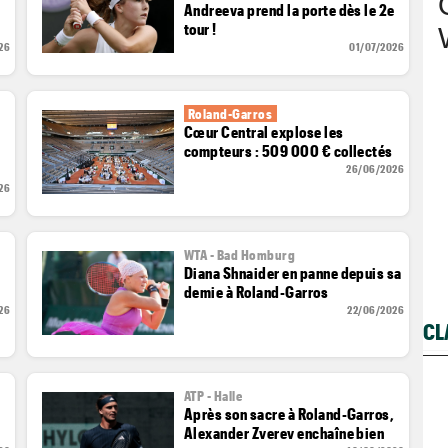
Andreeva prend la porte dès le 2e
tour !
26
01/07/2026
Roland-Garros
Cœur Central explose les
compteurs : 509 000 € collectés
26/06/2026
26
WTA - Bad Homburg
Diana Shnaider en panne depuis sa
demie à Roland-Garros
26
22/06/2026
CL
ATP - Halle
Après son sacre à Roland-Garros,
Alexander Zverev enchaîne bien