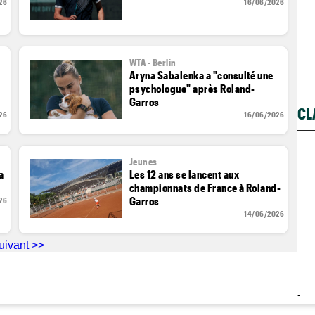
26
16/06/2026
WTA - Berlin
Aryna Sabalenka a "consulté une
psychologue" après Roland-
Garros
CL
26
16/06/2026
Jeunes
a
Les 12 ans se lancent aux
championnats de France à Roland-
Garros
26
14/06/2026
uivant >>
-