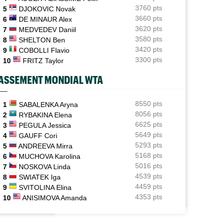
Après son titre, Pierre Delage enchaîne bien en
3760 pts
5
DJOKOVIC Novak
Allemagne
3660 pts
6
DE MINAUR Alex
3620 pts
7
MEDVEDEV Daniil
US Open
05/08
3580 pts
Elsa Jacquemot n’aura finalement pas à passer par les
8
SHELTON Ben
qualifications
3420 pts
9
COBOLLI Flavio
3300 pts
10
FRITZ Taylor
ATP - Montréal
05/08
Combien gagnent les joueurs au Masters 1000 de
ASSEMENT MONDIAL WTA
Montréal ?
ATP - Blessure
8550 pts
05/08
1
SABALENKA Aryna
Holger Rune espéré à Cincinnati, mais sa mère sème le
8056 pts
2
RYBAKINA Elena
doute...
6625 pts
3
PEGULA Jessica
5649 pts
4
GAUFF Cori
5293 pts
5
ANDREEVA Mirra
5168 pts
6
MUCHOVA Karolina
5016 pts
7
NOSKOVA Linda
4539 pts
8
SWIATEK Iga
4459 pts
9
SVITOLINA Elina
4353 pts
10
ANISIMOVA Amanda