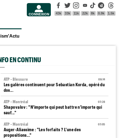
Facebook
Twitter
Instagram
Youtube
Tik Tok
Dailymotion
Threads
43k
33k
11k
22k
8k
0.9k
1.5k
CONNEXION
lism'Actu
INFO EN CONTINU
ATP - Blessure
08:14
Les galères continuent pour Sebastian Korda, opéré du
dos...
ATP - Montréal
07:28
Shapovalov : "N'importe qui peut battre n'importe qui
sauf..."
ATP - Montréal
07:05
Auger-Aliassime : "Les forfaits ? L’une des
propositions..."