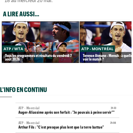
18 au mercredi 20 mai.
A LIRE AUSSI...
ATP / WTA
ATP - MONTRÉAL
Tous les programmes et résultats du vendredi 7
Terence Atmane - Mensik : à quelle
août 2026
voir le match ?
L'INFO EN CONTINU
ATP - Montréal
21:33
Auger-Aliassime après son forfait : "Je pouvais à peine servir""
ATP - Montréal
21:08
Arthur Fils : "C’est presque plus lent que la terre battue"