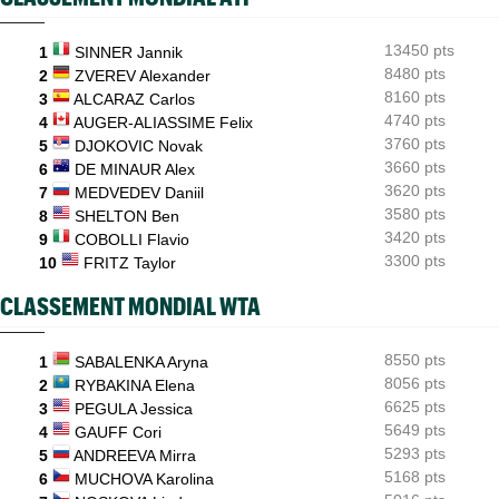
Duncan Chan scalpe Zverev et rêve de Coupe Davis contre la
France
13450 pts
1
SINNER Jannik
8480 pts
ATP - Montréal
2
ZVEREV Alexander
16:22
Daniil Medvedev après son échec : "Un véritable désastre"
8160 pts
3
ALCARAZ Carlos
4740 pts
4
AUGER-ALIASSIME Felix
3760 pts
5
DJOKOVIC Novak
3660 pts
6
DE MINAUR Alex
3620 pts
7
MEDVEDEV Daniil
3580 pts
8
SHELTON Ben
3420 pts
9
COBOLLI Flavio
3300 pts
10
FRITZ Taylor
CLASSEMENT MONDIAL WTA
8550 pts
1
SABALENKA Aryna
8056 pts
2
RYBAKINA Elena
6625 pts
3
PEGULA Jessica
5649 pts
4
GAUFF Cori
5293 pts
5
ANDREEVA Mirra
5168 pts
6
MUCHOVA Karolina