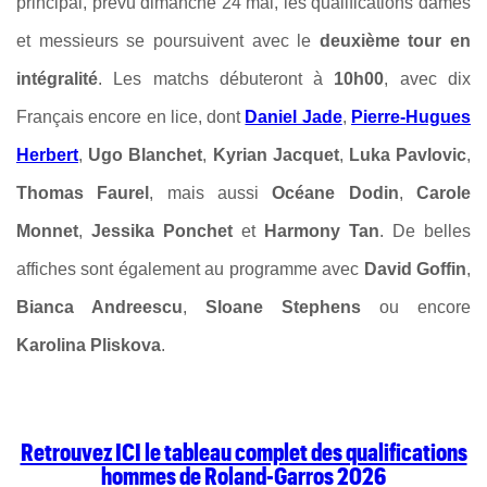
principal, prévu dimanche 24 mai, les qualifications dames
et messieurs se poursuivent avec le
deuxième tour en
intégralité
. Les matchs débuteront à
10h00
, avec dix
Français encore en lice, dont
Daniel Jade
,
Pierre-Hugues
Herbert
,
Ugo Blanchet
,
Kyrian Jacquet
,
Luka Pavlovic
,
Thomas Faurel
, mais aussi
Océane Dodin
,
Carole
Monnet
,
Jessika Ponchet
et
Harmony Tan
. De belles
affiches sont également au programme avec
David Goffin
,
Bianca Andreescu
,
Sloane Stephens
ou encore
Karolina Pliskova
.
Retrouvez ICI le tableau complet des qualifications
hommes de Roland-Garros 2026