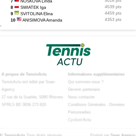
5016 pts
7
NOSKOVA Linda
4539 pts
8
SWIATEK Iga
4459 pts
9
SVITOLINA Elina
4353 pts
10
ANISIMOVA Amanda
-
A propos de TennisActu
Informations supplémentaires
TennisActu est édité par Swar-
Qui sommes-nous ?
Agency
Devenir partenaire
17 rue de la Suarlée, 5080 Rhisnes
Nous contacter
SPRLS BE 0836.273.820
Conditions Générales
-
Données
Personnelles
Cyclism'Actu
© TennisActu
Tous droits réservés
Produit par
Swar Agency
.