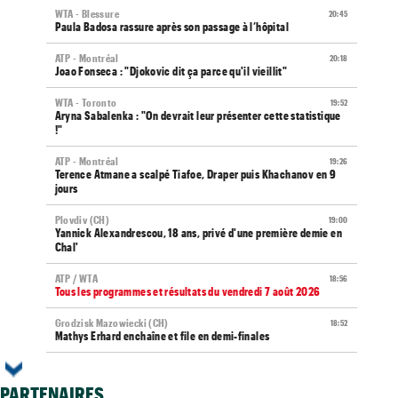
WTA - Blessure
20:45
Paula Badosa rassure après son passage à l’hôpital
ATP - Montréal
20:18
Joao Fonseca : "Djokovic dit ça parce qu'il vieillit"
WTA - Toronto
19:52
Aryna Sabalenka : "On devrait leur présenter cette statistique
!"
ATP - Montréal
19:26
Terence Atmane a scalpé Tiafoe, Draper puis Khachanov en 9
jours
Plovdiv (CH)
19:00
Yannick Alexandrescou, 18 ans, privé d'une première demie en
Chal'
ATP / WTA
18:56
Tous les programmes et résultats du vendredi 7 août 2026
Grodzisk Mazowiecki (CH)
18:52
Mathys Erhard enchaîne et file en demi-finales
ATP - Montréal
18:48
Terence Atmane - Mensik : à quelle heure et où voir le match ?
PARTENAIRES