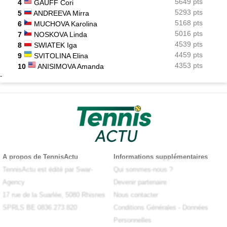
5649 pts
4
GAUFF Cori
5293 pts
5
ANDREEVA Mirra
5168 pts
6
MUCHOVA Karolina
5016 pts
7
NOSKOVA Linda
4539 pts
8
SWIATEK Iga
4459 pts
9
SVITOLINA Elina
4353 pts
10
ANISIMOVA Amanda
-
A propos de TennisActu
Informations supplémentaires
TennisActu est édité par Swar-
Qui sommes-nous ?
Agency
Devenir partenaire
17 rue de la Suarlée, 5080 Rhisnes
Nous contacter
SPRLS BE 0836.273.820
Conditions Générales
-
Données
Personnelles