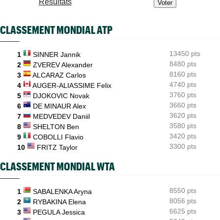
Résultats
Luca Van Assche : "Je peux être performant tout au long de
l’année"
CLASSEMENT MONDIAL ATP
INTERVIEW
06/08
Quentin Halys : "Je n’ai pas eu de coup de téléphone de
sponsors"
13450 pts
1
SINNER Jannik
8480 pts
WTA - Toronto
2
ZVEREV Alexander
06/08
Aryna Sabalenka propose... des conférences de presse façon F1
8160 pts
3
ALCARAZ Carlos
4740 pts
4
AUGER-ALIASSIME Felix
3760 pts
5
DJOKOVIC Novak
3660 pts
6
DE MINAUR Alex
3620 pts
7
MEDVEDEV Daniil
3580 pts
8
SHELTON Ben
3420 pts
9
COBOLLI Flavio
3300 pts
10
FRITZ Taylor
CLASSEMENT MONDIAL WTA
8550 pts
1
SABALENKA Aryna
8056 pts
2
RYBAKINA Elena
6625 pts
3
PEGULA Jessica