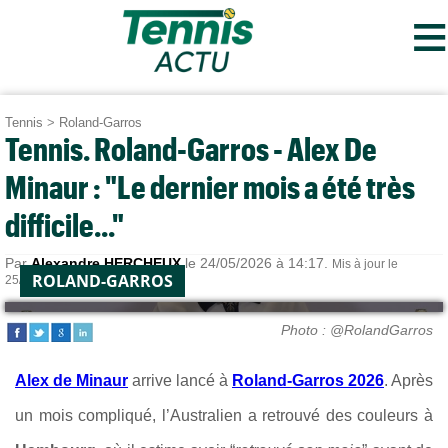
≡
Tennis
>
Roland-Garros
Tennis. Roland-Garros - Alex De
Minaur : "Le dernier mois a été très
difficile..."
Par
Alexandre HERCHEUX
le 24/05/2026 à 14:17.
Mis à jour le
ROLAND-GARROS
25/05/2026 à 10:18.
Photo : @RolandGarros
Alex de Minaur
arrive lancé à
Roland-Garros 2026
. Après
un mois compliqué, l’Australien a retrouvé des couleurs à