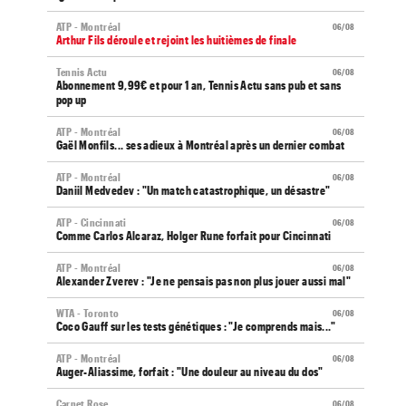
ATP - Montréal
06/08
Arthur Fils déroule et rejoint les huitièmes de finale
Tennis Actu
06/08
Abonnement 9,99€ et pour 1 an, Tennis Actu sans pub et sans
pop up
ATP - Montréal
06/08
Gaël Monfils... ses adieux à Montréal après un dernier combat
ATP - Montréal
06/08
Daniil Medvedev : "Un match catastrophique, un désastre"
ATP - Cincinnati
06/08
Comme Carlos Alcaraz, Holger Rune forfait pour Cincinnati
ATP - Montréal
06/08
Alexander Zverev : "Je ne pensais pas non plus jouer aussi mal"
WTA - Toronto
06/08
Coco Gauff sur les tests génétiques : "Je comprends mais..."
ATP - Montréal
06/08
Auger-Aliassime, forfait : "Une douleur au niveau du dos"
Carnet Rose
06/08