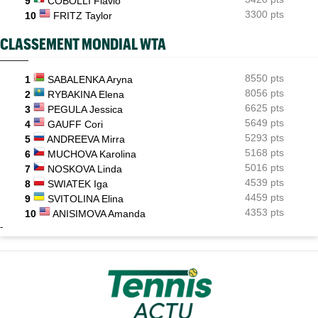
9
COBOLLI Flavio
3300 pts
10
FRITZ Taylor
CLASSEMENT MONDIAL WTA
8550 pts
1
SABALENKA Aryna
8056 pts
2
RYBAKINA Elena
6625 pts
3
PEGULA Jessica
5649 pts
4
GAUFF Cori
5293 pts
5
ANDREEVA Mirra
5168 pts
6
MUCHOVA Karolina
5016 pts
7
NOSKOVA Linda
4539 pts
8
SWIATEK Iga
4459 pts
9
SVITOLINA Elina
4353 pts
10
ANISIMOVA Amanda
-