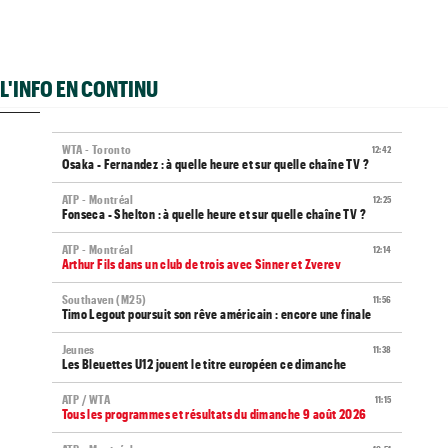
L'INFO EN CONTINU
WTA - Toronto
12:42
Osaka - Fernandez : à quelle heure et sur quelle chaîne TV ?
ATP - Montréal
12:25
Fonseca - Shelton : à quelle heure et sur quelle chaîne TV ?
ATP - Montréal
12:14
Arthur Fils dans un club de trois avec Sinner et Zverev
Southaven (M25)
11:56
Timo Legout poursuit son rêve américain : encore une finale
Jeunes
11:38
Les Bleuettes U12 jouent le titre européen ce dimanche
ATP / WTA
11:15
Tous les programmes et résultats du dimanche 9 août 2026