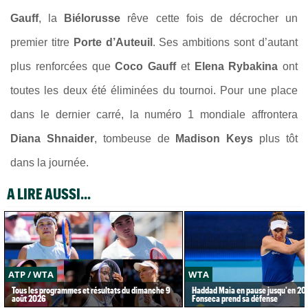
Gauff
, la
Biélorusse
rêve cette fois de décrocher un
premier titre
Porte d’Auteuil
. Ses ambitions sont d’autant
plus renforcées que
Coco Gauff
et
Elena Rybakina
ont
toutes les deux été éliminées du tournoi. Pour une place
dans le dernier carré, la numéro 1 mondiale affrontera
Diana Shnaider
, tombeuse de
Madison Keys
plus tôt
dans la journée.
A LIRE AUSSI...
ATP / WTA
WTA
Tous les programmes et résultats du dimanche 9
Haddad Maia en pause jusqu'en 20
août 2026
Fonseca prend sa défense