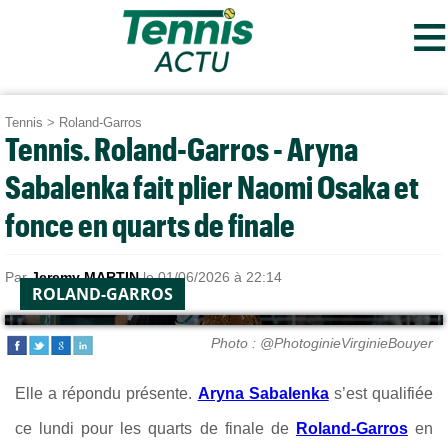
≡
Tennis
>
Roland-Garros
Tennis. Roland-Garros - Aryna
Sabalenka fait plier Naomi Osaka et
fonce en quarts de finale
Par
Jeremy MARTIN
le 01/06/2026 à 22:14
ROLAND-GARROS
Photo : @PhotoginieVirginieBouyer
Elle a répondu présente.
Aryna Sabalenka
s’est qualifiée
ce lundi pour les quarts de finale de
Roland-Garros
en