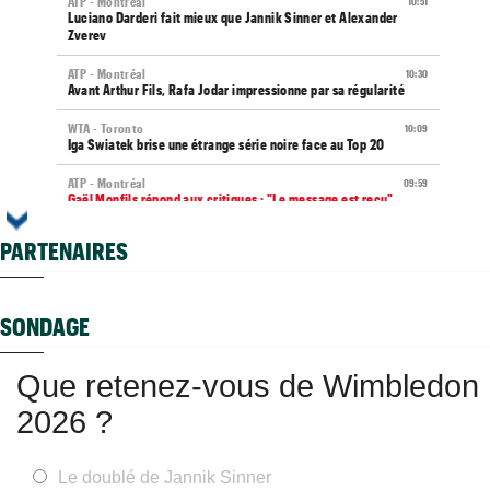
ATP - Montréal
10:51
Luciano Darderi fait mieux que Jannik Sinner et Alexander
Zverev
ATP - Montréal
10:30
Avant Arthur Fils, Rafa Jodar impressionne par sa régularité
WTA - Toronto
10:09
Iga Swiatek brise une étrange série noire face au Top 20
ATP - Montréal
09:59
Gaël Monfils répond aux critiques : "Le message est reçu"
Média
09:44
PARTENAIRES
Toutes vos vidéos à retrouver sur Tennis Actu TV
WTA
09:35
Haddad Maia en pause jusqu'en 2027, João Fonseca prend sa
SONDAGE
défense
WTA - Toronto
08:59
Que retenez-vous de Wimbledon
Arthur Rinderknech tombe après un gros combat et une
interruption
2026 ?
US Open
08:52
Boris Becker sur Sascha Zverev : "À sa place, je me
dépêcherais"
Le doublé de Jannik Sinner