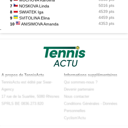
6
MUCHOVA Karolina
5016 pts
7
NOSKOVA Linda
4539 pts
8
SWIATEK Iga
4459 pts
9
SVITOLINA Elina
4353 pts
10
ANISIMOVA Amanda
-
A propos de TennisActu
Informations supplémentaires
TennisActu est édité par Swar-
Qui sommes-nous ?
Agency
Devenir partenaire
17 rue de la Suarlée, 5080 Rhisnes
Nous contacter
SPRLS BE 0836.273.820
Conditions Générales
-
Données
Personnelles
Cyclism'Actu