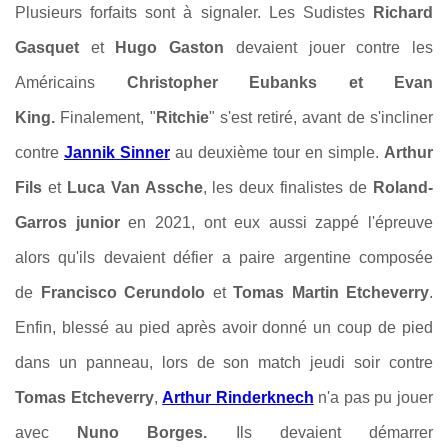
Plusieurs forfaits sont à signaler. Les Sudistes
Richard
Gasquet
et
Hugo Gaston
devaient jouer contre les
Américains
Christopher Eubanks et Evan
King.
Finalement, "
Ritchie
" s'est retiré, avant de s'incliner
contre
Jannik
Sinne
r
au deuxième tour en simple.
Arthur
Fils
et
Luca Van Assche
, les deux finalistes de
Roland-
Garros junior
en 2021, ont eux aussi zappé l'épreuve
alors qu'ils devaient défier a paire argentine composée
de
Francisco Cerundolo
et
Tomas Martin Etcheverry
.
Enfin, blessé au pied après avoir donné un coup de pied
dans un panneau, lors de son match jeudi soir contre
Tomas Etcheverry
,
Arthur Rinderknech
n'a pas pu jouer
avec
Nuno Borges.
Ils devaient démarrer