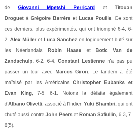
de
Giovanni Mpetshi Perricard
et
Titouan
Droguet
à
Grégoire Barrère
et
Lucas Pouille
. Ce sont
ces derniers, plus expérimentés, qui ont triomphé 6-4, 6-
2.
Alex Müller
et
Luca Sanchez
on logiquement buté sur
les Néerlandais
Robin Haase
et
Botic Van de
Zandschulp,
6-2, 6-4.
Constant Lestienne
n'a pas pu
passer un tour avec
Marcos Giron.
Le tandem a été
maîtrisé par les Américains
Christopher Eubanks et
Evan King,
7-5, 6-1. Notons la défaite également
d'
Albano Olivetti
, associé à l'Indien
Yuki Bhambri,
qui ont
chuté aussi contre
John Peers
et
Roman Safiullin
, 6-3, 7-
6(5).