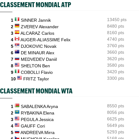
CLASSEMENT MONDIAL ATP
Tous les résultats du vendredi 7 août 2026 et de la nuit
ATP - Blessure
08:00
13450 pts
Les galères continuent pour Sebastian Korda, opéré du dos
1
SINNER Jannik
8480 pts
2
ZVEREV Alexander
ATP - Montréal
07:53
8160 pts
3
ALCARAZ Carlos
Joao Fonseca taquine Djokovic : "Il dit ça parce qu'il vieillit"
4740 pts
4
AUGER-ALIASSIME Felix
3760 pts
5
DJOKOVIC Novak
3660 pts
6
DE MINAUR Alex
3620 pts
7
MEDVEDEV Daniil
3580 pts
8
SHELTON Ben
3420 pts
9
COBOLLI Flavio
3300 pts
10
FRITZ Taylor
CLASSEMENT MONDIAL WTA
8550 pts
1
SABALENKA Aryna
8056 pts
2
RYBAKINA Elena
6625 pts
3
PEGULA Jessica
5649 pts
4
GAUFF Cori
5293 pts
5
ANDREEVA Mirra
5168 pts