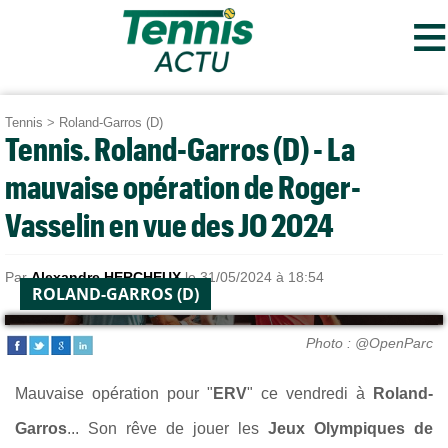
≡
Tennis
>
Roland-Garros (D)
Tennis. Roland-Garros (D) - La
mauvaise opération de Roger-
Vasselin en vue des JO 2024
Par
Alexandre HERCHEUX
le 31/05/2024 à 18:54
ROLAND-GARROS (D)
Photo : @OpenParc
Mauvaise opération pour "
ERV
" ce vendredi à
Roland-
Garros
... Son rêve de jouer les
Jeux Olympiques de