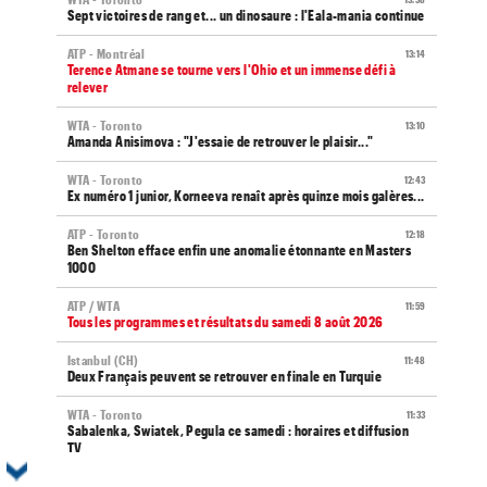
Sept victoires de rang et... un dinosaure : l'Eala-mania continue
ATP - Montréal
13:14
Terence Atmane se tourne vers l'Ohio et un immense défi à
relever
WTA - Toronto
13:10
Amanda Anisimova : "J'essaie de retrouver le plaisir..."
WTA - Toronto
12:43
Ex numéro 1 junior, Korneeva renaît après quinze mois galères...
ATP - Toronto
12:18
Ben Shelton efface enfin une anomalie étonnante en Masters
1000
ATP / WTA
11:59
Tous les programmes et résultats du samedi 8 août 2026
Istanbul (CH)
11:48
Deux Français peuvent se retrouver en finale en Turquie
WTA - Toronto
11:33
Sabalenka, Swiatek, Pegula ce samedi : horaires et diffusion
TV
Grodzisk Mazowiecki (CH)
11:19