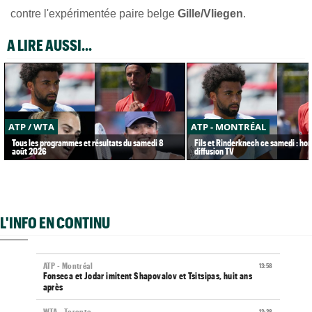
contre l'expérimentée paire belge
Gille/Vliegen
.
A LIRE AUSSI...
ATP / WTA
ATP - MONTRÉAL
Tous les programmes et résultats du samedi 8
Fils et Rinderknech ce samedi : hor
août 2026
diffusion TV
L'INFO EN CONTINU
ATP - Montréal
13:58
Fonseca et Jodar imitent Shapovalov et Tsitsipas, huit ans
après
WTA - Toronto
13:38