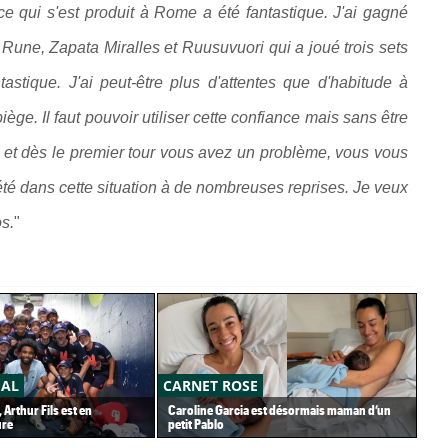
e qui s'est produit à Rome a été fantastique. J'ai gagné
, Rune, Zapata Miralles et Ruusuvuori qui a joué trois sets
astique. J'ai peut-être plus d'attentes que d'habitude à
ège. Il faut pouvoir utiliser cette confiance mais sans être
ile' et dès le premier tour vous avez un problème, vous vous
 été dans cette situation à de nombreuses reprises. Je veux
s.
"
ÉAL
CARNET ROSE
AT
 Arthur Fils est en
Caroline Garcia est désormais maman d’un
Tou
ure
petit Pablo
de 