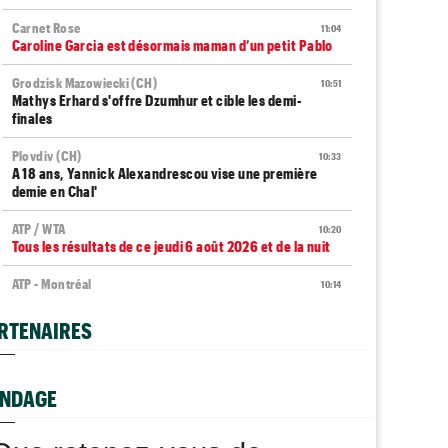
Carnet Rose
11:04
Caroline Garcia est désormais maman d’un petit Pablo
Grodzisk Mazowiecki (CH)
10:51
Mathys Erhard s'offre Dzumhur et cible les demi-
finales
Plovdiv (CH)
10:33
A 18 ans, Yannick Alexandrescou vise une première
demie en Chal'
ATP / WTA
10:20
Tous les résultats de ce jeudi 6 août 2026 et de la nuit
ATP - Montréal
10:14
Duncan Chan bat Zverev et rêve de Coupe Davis contre
la France
RTENAIRES
ATP - Montréal
10:11
Pour son "retour", Arthur Fils est en huitièmes et
rassure
NDAGE
WTA - Toronto
09:53
Jelena Ostapenko dénonce les messages haineux