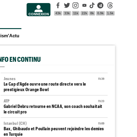
Facebook
Twitter
Instagram
Youtube
Tik Tok
Dailymotion
Threads
43k
33k
11k
22k
8k
0.9k
1.5k
CONNEXION
lism'Actu
INFO EN CONTINU
Jeunes
11:39
Le Cap d'Agde ouvre une route directe vers le
prestigieux Orange Bowl
ATP
11:23
Gabriel Debru retourne en NCAA, son coach souhaitait
le circuit pro
Istanbul (CH)
11:09
Bax, Ghibaudo et Poullain peuvent rejoindre les demies
en Turquie