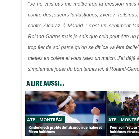
"
Je ne vais pas me mettre trop la pression mais c
contre des joueurs fantastiques, Zverev, Tsitsipas
contre Alcaraz à Madrid ; c'est un sentiment fant
Roland-Garros mais je sais que cela peut être un pi
trop fier de soi parce qu'on se dit 'ça va être fac
mettez en colère et vous ratez un match. J'ai déjà
simplement jouer du bon tennis ici, à Roland-Garro
A LIRE AUSSI...
ATP - MONTRÉAL
ATP - MONTR
Rinderknech profite de l'abandon de Tiafoe et
Pour son "retour",
file en huitièmes
huitièmes et rass