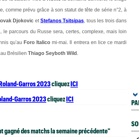
ouve, comme prévu grâce à son statut de tête de série n°2, à
ovak Djokovic
et
Stefanos Tsitsipas
, tous les trois dans
le, le parcours du Russe sera, certes, complexe, mais loin
nnis qu'au
Foro Italico
mi-mai. Il entrera en lice ce mardi
 au Brésilien
Thiago Seyboth Wild
.
 Roland-Garros 2023
cliquez
ICI
oland-Garros 2023
cliquez
ICI
PA
SO
ayant gagné des matchs la semaine précédente"