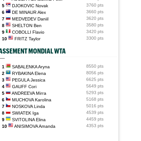
Zverev..."
3760 pts
5
DJOKOVIC Novak
3660 pts
6
DE MINAUR Alex
ATP - Montréal
08:00
3620 pts
7
MEDVEDEV Daniil
João Fonseca répond aux critiques : "Le circuit est
éprouvant"
3580 pts
8
SHELTON Ben
3420 pts
9
COBOLLI Flavio
Next Gen ATP Finals
07:35
3300 pts
10
FRITZ Taylor
Moïse Kouame pourrait faire mieux que... Sinner et
Alcaraz
ASSEMENT MONDIAL WTA
ATP - Cincinnati
07:10
Jannik Sinner gêné au genou... inquiétude avant
8550 pts
1
SABALENKA Aryna
Cincinnati
8056 pts
2
RYBAKINA Elena
6625 pts
3
PEGULA Jessica
WTA - Toronto
06/08
5649 pts
4
GAUFF Cori
Iga Swiatek poursuit son récital et atteint les
5293 pts
5
ANDREEVA Mirra
huitièmes
5168 pts
6
MUCHOVA Karolina
5016 pts
7
NOSKOVA Linda
4539 pts
8
SWIATEK Iga
4459 pts
9
SVITOLINA Elina
4353 pts
10
ANISIMOVA Amanda