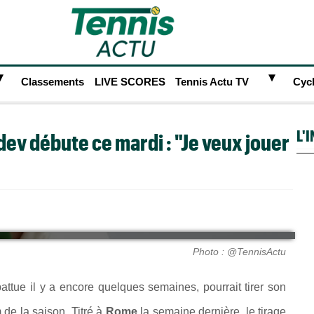
►
►
Classements
LIVE SCORES
Tennis Actu TV
Cyc
L'
ev débute ce mardi : "Je veux jouer
Photo : @TennisActu
 battue il y a encore quelques semaines, pourrait tirer son
de la saison. Titré à
Rome
la semaine dernière, le tirage