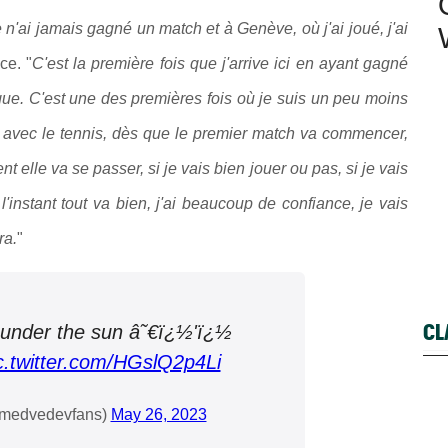
'ai jamais gagné un match et à Genève, où j'ai joué, j'ai
ce. "
C'est la première fois que j'arrive ici en ayant gagné
ue. C'est une des premières fois où je suis un peu moins
ruc avec le tennis, dès que le premier match va commencer,
t elle va se passer, si je vais bien jouer ou pas, si je vais
'instant tout va bien, j'ai beaucoup de confiance, je vais
ra.
"
CL
 under the sun â˜€ï¿½'ï¿½
c.twitter.com/HGslQ2p4Li
medvedevfans)
May 26, 2023