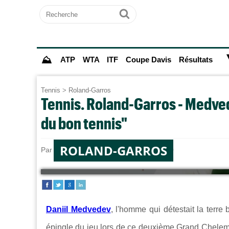
Recherche
Ok
⛰
ATP
WTA
ITF
Coupe Davis
Résultats
Tennis
>
Roland-Garros
Tennis. Roland-Garros - Medved
du bon tennis"
ROLAND-GARROS
Par
Paul MOUGIN
le 30/05/2023 à 11:40
Daniil Medvedev
, l'homme qui détestait la terre
épingle du jeu lors de ce deuxième Grand Chelem 