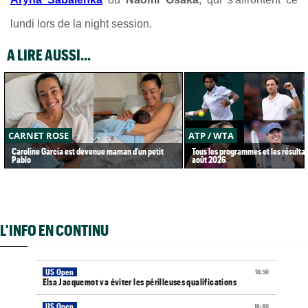
lundi lors de la night session.
A LIRE AUSSI...
CARNET ROSE
ATP / WTA
Caroline Garcia est devenue maman d’un petit
Tous les programmes et les résultat
Pablo
août 2026
L'INFO EN CONTINU
US Open
18:50
Elsa Jacquemot va éviter les périlleuses qualifications
US Open
18:40