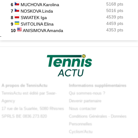
5168 pts
6
MUCHOVA Karolina
5016 pts
7
NOSKOVA Linda
4539 pts
8
SWIATEK Iga
4459 pts
9
SVITOLINA Elina
4353 pts
10
ANISIMOVA Amanda
-
A propos de TennisActu
Informations supplémentaires
TennisActu est édité par Swar-
Qui sommes-nous ?
Agency
Devenir partenaire
17 rue de la Suarlée, 5080 Rhisnes
Nous contacter
SPRLS BE 0836.273.820
Conditions Générales
-
Données
Personnelles
Cyclism'Actu