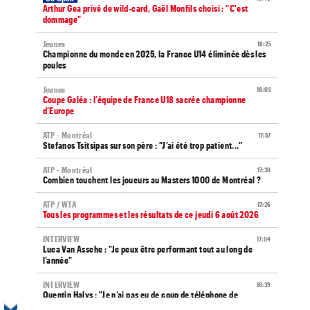
Arthur Gea privé de wild-card, Gaël Monfils choisi : "C'est
dommage"
Jeunes
18:25
Championne du monde en 2025, la France U14 éliminée dès les
poules
Jeunes
18:03
Coupe Galéa : l’équipe de France U18 sacrée championne
d’Europe
ATP - Montréal
17:57
Stefanos Tsitsipas sur son père : "J’ai été trop patient..."
ATP - Montréal
17:30
Combien touchent les joueurs au Masters 1000 de Montréal ?
ATP / WTA
17:26
Tous les programmes et les résultats de ce jeudi 6 août 2026
INTERVIEW
17:04
Luca Van Assche : "Je peux être performant tout au long de
l’année"
INTERVIEW
16:39
Quentin Halys : "Je n’ai pas eu de coup de téléphone de
sponsors"