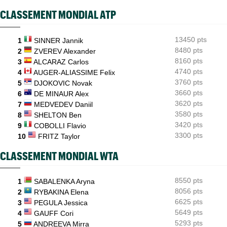
Carnet Rose
13:54
CLASSEMENT MONDIAL ATP
Caroline Garcia est devenue maman d’un petit Pablo
Jeunes
13:44
13450 pts
Les Bleus U16 ont décroché leur deuxième médaille
1
SINNER Jannik
européenne en 2026
8480 pts
2
ZVEREV Alexander
8160 pts
3
ALCARAZ Carlos
ATP - Montréal
13:22
4740 pts
4
AUGER-ALIASSIME Felix
Terence Atmane a scalpé Tiafoe, Draper puis Khachanov en 9
jours
3760 pts
5
DJOKOVIC Novak
3660 pts
6
DE MINAUR Alex
3620 pts
7
MEDVEDEV Daniil
3580 pts
8
SHELTON Ben
3420 pts
9
COBOLLI Flavio
3300 pts
10
FRITZ Taylor
CLASSEMENT MONDIAL WTA
8550 pts
1
SABALENKA Aryna
8056 pts
2
RYBAKINA Elena
6625 pts
3
PEGULA Jessica
5649 pts
4
GAUFF Cori
5293 pts
5
ANDREEVA Mirra