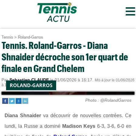
≡
Tennis
>
Roland-Garros
Tennis. Roland-Garros - Diana
Shnaider décroche son 1er quart de
finale en Grand Chelem
Par
Sebastien CLAUDE
le 01/06/2026 à 16:17.
Mis à jour le 01/06/2026
ROLAND-GARROS
à 16:28.
Photo : @RolandGarros
Diana Shnaider
va découvrir de nouvelles contrées. Ce
lundi, la Russe a dominé
Madison Keys
6-3, 3-6, 6-0 en