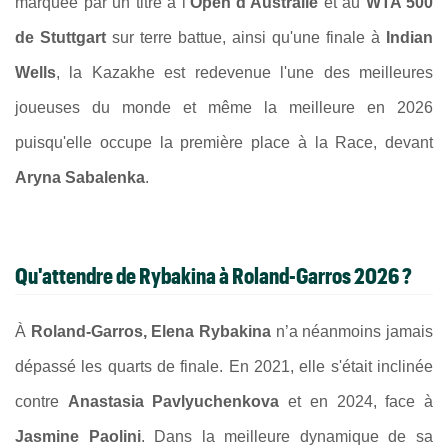
marquée par un titre à l’
Open d’Australie
et au
WTA 500
de Stuttgart
sur terre battue, ainsi qu'une finale à
Indian
Wells
, la Kazakhe est redevenue l'une des meilleures
joueuses du monde et même la meilleure en 2026
puisqu'elle occupe la première place à la Race, devant
Aryna Sabalenka
.
Qu'attendre de Rybakina à Roland-Garros 2026 ?
À
Roland-Garros, Elena Rybakina
n’a néanmoins jamais
dépassé les quarts de finale. En 2021, elle s'était inclinée
contre
Anastasia Pavlyuchenkova
et en 2024, face à
Jasmine Paolini
. Dans la meilleure dynamique de sa