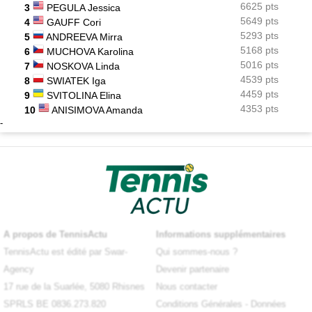
6625 pts
3
PEGULA Jessica
5649 pts
4
GAUFF Cori
5293 pts
5
ANDREEVA Mirra
5168 pts
6
MUCHOVA Karolina
5016 pts
7
NOSKOVA Linda
4539 pts
8
SWIATEK Iga
4459 pts
9
SVITOLINA Elina
4353 pts
10
ANISIMOVA Amanda
-
A propos de TennisActu
Informations supplémentaires
TennisActu est édité par Swar-
Qui sommes-nous ?
Agency
Devenir partenaire
17 rue de la Suarlée, 5080 Rhisnes
Nous contacter
SPRLS BE 0836.273.820
Conditions Générales
-
Données