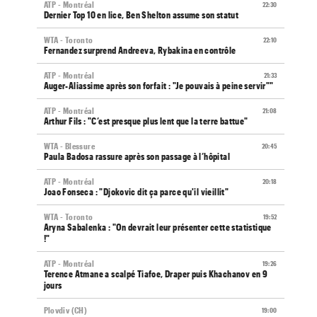
ATP - Montréal
22:30
Dernier Top 10 en lice, Ben Shelton assume son statut
WTA - Toronto
22:10
Fernandez surprend Andreeva, Rybakina en contrôle
ATP - Montréal
21:33
Auger-Aliassime après son forfait : "Je pouvais à peine servir""
ATP - Montréal
21:08
Arthur Fils : "C’est presque plus lent que la terre battue"
WTA - Blessure
20:45
Paula Badosa rassure après son passage à l’hôpital
ATP - Montréal
20:18
Joao Fonseca : "Djokovic dit ça parce qu'il vieillit"
WTA - Toronto
19:52
Aryna Sabalenka : "On devrait leur présenter cette statistique
!"
ATP - Montréal
19:26
Terence Atmane a scalpé Tiafoe, Draper puis Khachanov en 9
jours
Plovdiv (CH)
19:00