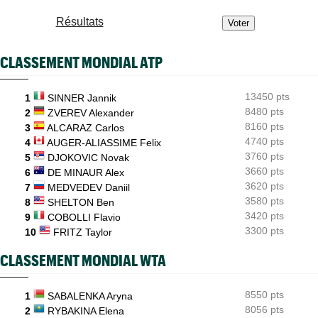
ATP - Cincinnati
17:29
Résultats
Comme Carlos Alcaraz, Holger Rune a renoncé à Cincinnati
WTA - Toronto
17:26
CLASSEMENT MONDIAL ATP
Rybakina, Andreeva, Osaka, Gauff... horaires et diffusion TV
WTA - Toronto
17:06
13450 pts
1
SINNER Jannik
Jelena Ostapenko dénonce les messages d'insultes et de
menaces
8480 pts
2
ZVEREV Alexander
8160 pts
3
ALCARAZ Carlos
4740 pts
4
AUGER-ALIASSIME Felix
3760 pts
5
DJOKOVIC Novak
3660 pts
6
DE MINAUR Alex
3620 pts
7
MEDVEDEV Daniil
3580 pts
8
SHELTON Ben
3420 pts
9
COBOLLI Flavio
3300 pts
10
FRITZ Taylor
CLASSEMENT MONDIAL WTA
8550 pts
1
SABALENKA Aryna
8056 pts
2
RYBAKINA Elena