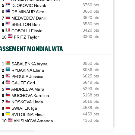
Tous les résultats de ce jeudi 6 août 2026 et de la nuit
3760 pts
5
DJOKOVIC Novak
3660 pts
6
DE MINAUR Alex
ATP - Montréal
09:00
3620 pts
7
MEDVEDEV Daniil
Rinderknech profite de l'abandon de Tiafoe et file en
huitièmes
3580 pts
8
SHELTON Ben
3420 pts
9
COBOLLI Flavio
Tennis Actu
08:58
3300 pts
10
FRITZ Taylor
Abonnement 9,99€ et pour 1 an, Tennis Actu sans pub
et sans pop up
ASSEMENT MONDIAL WTA
US Open
08:50
Les amoureux Monfils et Svitolina ensemble pour le
RNET ROSE
ATP / WTA
8550 pts
1
SABALENKA Aryna
double mixte ?
8056 pts
oline Garcia est désormais maman d’un
Tous les résultats de ce jeudi 6 août 20
2
RYBAKINA Elena
it Pablo
de la nuit
6625 pts
3
PEGULA Jessica
ATP - Montréal
08:25
5649 pts
4
GAUFF Cori
Griekspoor : "Quand on connaît mon histoire face à
5293 pts
5
ANDREEVA Mirra
Zverev..."
5168 pts
6
MUCHOVA Karolina
5016 pts
7
NOSKOVA Linda
4539 pts
8
SWIATEK Iga
4459 pts
9
SVITOLINA Elina
4353 pts
10
ANISIMOVA Amanda