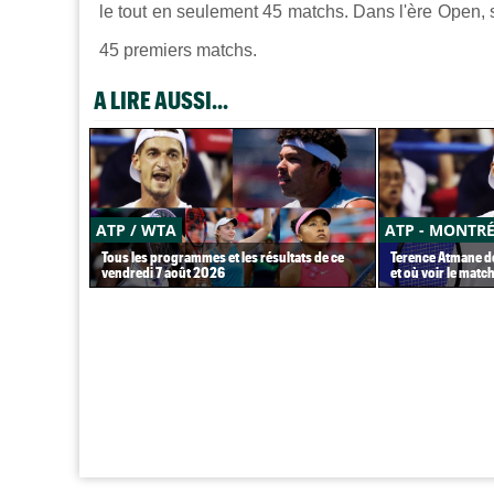
le tout en seulement 45 matchs. Dans l'ère Open,
45 premiers matchs.
A LIRE AUSSI...
ATP / WTA
ATP - MONTR
Tous les programmes et les résultats de ce
Terence Atmane dé
vendredi 7 août 2026
et où voir le match