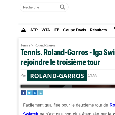
Recherche
Ok
⛰
ATP
WTA
ITF
Coupe Davis
Résultats
Tennis
>
Roland-Garros
Tennis. Roland-Garros - Iga Swi
rejoindre le troisième tour
ROLAND-GARROS
Par
Sebastien CLAUDE
le 27/05/2026 à 13:55
Facilement qualifiée pour le deuxième tour de
Ro
Swiatek
ne s'est pas non plus éternisée sur le
c