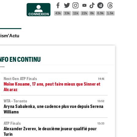
Facebook
Twitter
Instagram
Youtube
Tik Tok
Dailymotion
Threads
43k
33k
11k
22k
8k
0.9k
1.5k
CONNEXION
lism'Actu
INFO EN CONTINU
Next Gen ATP Finals
14:16
Moïse Kouame, 17 ans, peut faire mieux que Sinner et
Alcaraz
WTA - Toronto
13:52
Aryna Sabalenka, une cadence plus vue depuis Serena
Williams
ATP Finals
13:33
Alexander Zverev, le deuxième joueur qualifié pour
Turin