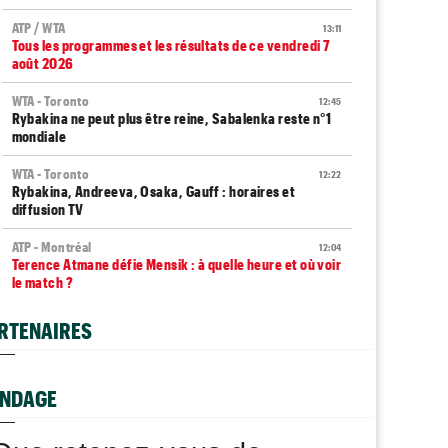
ATP / WTA
13:11
Tous les programmes et les résultats de ce vendredi 7
août 2026
WTA - Toronto
12:45
Rybakina ne peut plus être reine, Sabalenka reste n°1
mondiale
WTA - Toronto
12:22
Rybakina, Andreeva, Osaka, Gauff : horaires et
diffusion TV
ATP - Montréal
12:04
Terence Atmane défie Mensik : à quelle heure et où voir
le match ?
Jeunes
11:39
RTENAIRES
Le Cap d'Agde ouvre une route directe vers le
prestigieux Orange Bowl
ATP
NDAGE
11:23
Gabriel Debru retourne en NCAA, son coach souhaitait
le circuit pro