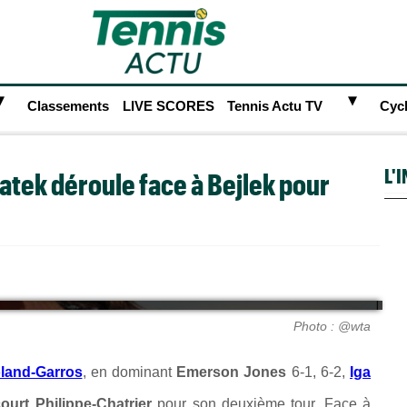
►
►
Classements
LIVE SCORES
Tennis Actu TV
Cyc
L'
atek déroule face à Bejlek pour
Photo : @wta
land-Garros
, en dominant
Emerson Jones
6-1, 6-2,
Iga
ourt Philippe-Chatrier
pour son deuxième tour. Face à