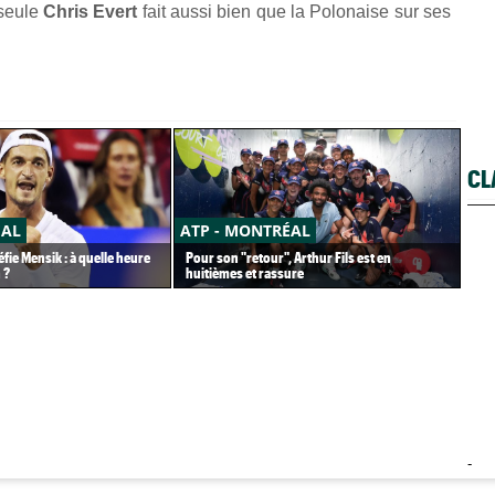
 seule
Chris Evert
fait aussi bien que la Polonaise sur ses
CL
ÉAL
ATP - MONTRÉAL
CA
fie Mensik : à quelle heure
Pour son "retour", Arthur Fils est en
Car
 ?
huitièmes et rassure
pet
-