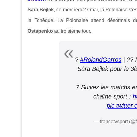
Sara Bejlek
, ce mercredi 27 mai, la Polonaise s'e
la Tchèque. La Polonaise attend désormais de
Ostapenko
au troisième tour.
?
#RolandGarros
| ?? 
Sára Bejlek pour le 3
? Suivez les matchs en 
chaîne sport :
h
pic.twitte
— francetvsport (@f