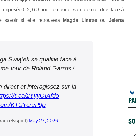
st imposée 6-2, 6-3 pour remporter son premier duel face à
 savoir si elle retrouvera
Magda Linette
ou
Jelena
Iga Świątek se qualifie face à
ème tour de Roland Garros !
direct et interagissez sur la
ttps://t.co/2YyyGIAfdo
PA
r.com/KTUYcreP9p
SO
rancetvsport)
May 27, 2026