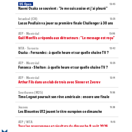
US Open
13:45
Naomi Osaka se souvient : "Je me suis assise et j'ai pleuré"
Istanbul (CH)
13:25
Lucas Poullain va jouer sa première finale Challenger à 30 ans
ATP - Montréal
13:06
Gaël Monfils a répondu aux détracteurs : "Le message est reçu"
WTA - Toronto
12:42
Osaka - Fernandez : à quelle heure et sur quelle chaîne TV ?
ATP - Montréal
12:25
Fonseca - Shelton : à quelle heure et sur quelle chaîne TV ?
ATP - Montréal
12:14
Arthur Fils dans un club de trois avec Sinner et Zverev
Southaven (M25)
11:56
Timo Legout poursuit son rêve américain : encore une finale
Jeunes
11:38
Les Bleuettes U12 jouent le titre européen ce dimanche
ATP / WTA
11:15
Tous les programmes et résultats du dimanche 9 août 2026