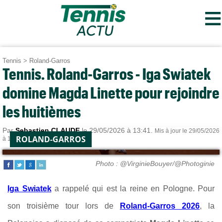
≡
Tennis
>
Roland-Garros
Tennis. Roland-Garros - Iga Swiatek
domine Magda Linette pour rejoindre
les huitièmes
Par
Sebastien CLAUDE
le 29/05/2026 à 13:41.
Mis à jour le 29/05/2026
ROLAND-GARROS
à 13:44.
Photo : @VirginieBouyer/@Photoginie
Iga Swiatek
a rappelé qui est la reine en Pologne. Pour
son troisième tour lors de
Roland-Garros 2026
, la