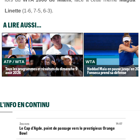
Linette
(1-6, 7-5, 6-3).
A LIRE AUSSI...
ATP / WTA
WTA
Tous les programmes et résultats du dimanche 9
Haddad Maia en pause jusqu'en 20
août 2026
Fonseca prend sa défense
L'INFO EN CONTINU
Jeunes
14:07
Le Cap d'Agde, point de passage vers le prestigieux Orange
Bowl