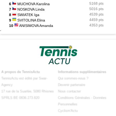
5168 pts
6
MUCHOVA Karolina
5016 pts
7
NOSKOVA Linda
4539 pts
8
SWIATEK Iga
4459 pts
9
SVITOLINA Elina
4353 pts
10
ANISIMOVA Amanda
-
A propos de TennisActu
Informations supplémentaires
TennisActu est édité par Swar-
Qui sommes-nous ?
Agency
Devenir partenaire
17 rue de la Suarlée, 5080 Rhisnes
Nous contacter
SPRLS BE 0836.273.820
Conditions Générales
-
Données
Personnelles
Cyclism'Actu