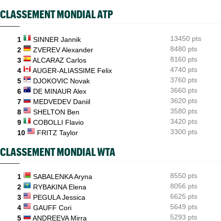
ATP / WTA
08:16
CLASSEMENT MONDIAL ATP
Tous les résultats du samedi 8 août 2026 et de la nuit
ATP - Montréal
07:35
13450 pts
Joao Fonseca a taquiné Djokovic : "Il dit ça parce qu'il vieillit"
1
SINNER Jannik
8480 pts
2
ZVEREV Alexander
ATP - Montréal
07:10
8160 pts
3
ALCARAZ Carlos
Alexander Zverev s'est raté : "Le pire match de ma saison"
4740 pts
4
AUGER-ALIASSIME Felix
3760 pts
5
DJOKOVIC Novak
3660 pts
6
DE MINAUR Alex
3620 pts
7
MEDVEDEV Daniil
3580 pts
8
SHELTON Ben
3420 pts
9
COBOLLI Flavio
3300 pts
10
FRITZ Taylor
CLASSEMENT MONDIAL WTA
8550 pts
1
SABALENKA Aryna
8056 pts
2
RYBAKINA Elena
6625 pts
3
PEGULA Jessica
5649 pts
4
GAUFF Cori
5293 pts
5
ANDREEVA Mirra