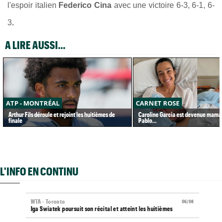
l'espoir italien
Federico Cina
avec une victoire 6-3, 6-1, 6-
3
.
A LIRE AUSSI...
ATP - MONTRÉAL
CARNET ROSE
Arthur Fils déroule et rejoint les huitièmes de
Caroline Garcia est devenue maman
finale
Pablo...
L'INFO EN CONTINU
WTA - Toronto
06/08
Iga Swiatek poursuit son récital et atteint les huitièmes