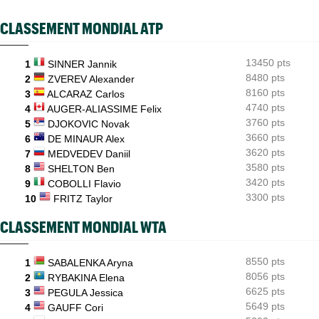
l’année"
CLASSEMENT MONDIAL ATP
INTERVIEW
06/08
Quentin Halys : "Je n’ai pas eu de coup de téléphone de
sponsors"
13450 pts
1
SINNER Jannik
8480 pts
WTA - Toronto
2
ZVEREV Alexander
06/08
Aryna Sabalenka propose... des conférences de presse façon F1
8160 pts
3
ALCARAZ Carlos
4740 pts
4
AUGER-ALIASSIME Felix
3760 pts
5
DJOKOVIC Novak
3660 pts
6
DE MINAUR Alex
3620 pts
7
MEDVEDEV Daniil
3580 pts
8
SHELTON Ben
3420 pts
9
COBOLLI Flavio
3300 pts
10
FRITZ Taylor
CLASSEMENT MONDIAL WTA
8550 pts
1
SABALENKA Aryna
8056 pts
2
RYBAKINA Elena
6625 pts
3
PEGULA Jessica
5649 pts
4
GAUFF Cori