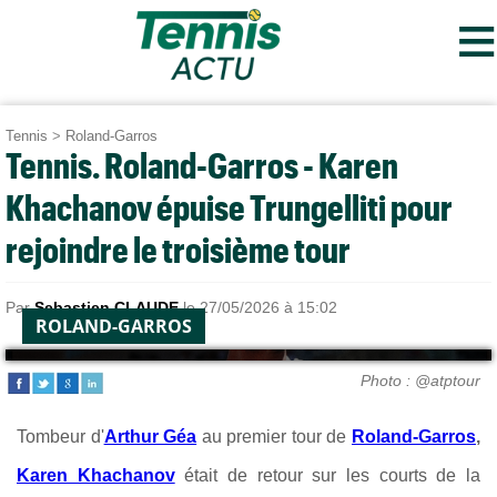
≡
Tennis
>
Roland-Garros
Tennis. Roland-Garros - Karen
Khachanov épuise Trungelliti pour
rejoindre le troisième tour
Par
Sebastien CLAUDE
le 27/05/2026 à 15:02
ROLAND-GARROS
Photo : @atptour
Tombeur d'
Arthur Géa
au premier tour de
Roland-Garros
,
Karen Khachanov
était de retour sur les courts de la