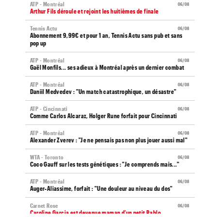
ATP - Montréal
06/08
Arthur Fils déroule et rejoint les huitièmes de finale
Tennis Actu
06/08
Abonnement 9,99€ et pour 1 an, Tennis Actu sans pub et sans
pop up
ATP - Montréal
06/08
Gaël Monfils... ses adieux à Montréal après un dernier combat
ATP - Montréal
06/08
Daniil Medvedev : "Un match catastrophique, un désastre"
ATP - Cincinnati
06/08
Comme Carlos Alcaraz, Holger Rune forfait pour Cincinnati
ATP - Montréal
06/08
Alexander Zverev : "Je ne pensais pas non plus jouer aussi mal"
WTA - Toronto
06/08
Coco Gauff sur les tests génétiques : "Je comprends mais..."
ATP - Montréal
06/08
Auger-Aliassime, forfait : "Une douleur au niveau du dos"
Carnet Rose
06/08
Caroline Garcia est devenue maman d’un petit Pablo...