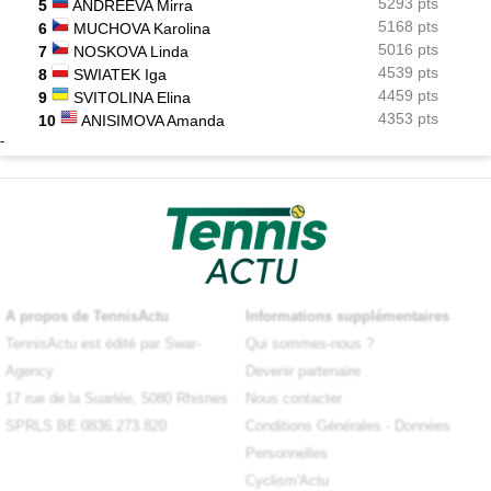
5293 pts
5
ANDREEVA Mirra
5168 pts
6
MUCHOVA Karolina
5016 pts
7
NOSKOVA Linda
4539 pts
8
SWIATEK Iga
4459 pts
9
SVITOLINA Elina
4353 pts
10
ANISIMOVA Amanda
-
A propos de TennisActu
Informations supplémentaires
TennisActu est édité par Swar-
Qui sommes-nous ?
Agency
Devenir partenaire
17 rue de la Suarlée, 5080 Rhisnes
Nous contacter
SPRLS BE 0836.273.820
Conditions Générales
-
Données
Personnelles
Cyclism'Actu