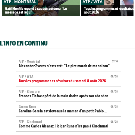
ATP - MONTRÉAL
ATP / WTA
Gaël Monfils répond à ses détracteurs : "Le
Tous les programmes et résultats d
message est reçu"
août 2026
L'INFO EN CONTINU
ATP - Montréal
07:10
Alexander Zverev s'est raté : "Le pire match de ma saison"
ATP / WTA
08/08
Tous les programmes et résultats du samedi 8 août 2026
ATP - Blessure
08/08
Frances Tiafoe opéré de la main droite après son abandon
Carnet Rose
08/08
Caroline Garcia est devenue la maman d’un petit Pablo...
ATP - Cincinnati
08/08
Comme Carlos Alcaraz, Holger Rune n'ira pas à Cincinnati