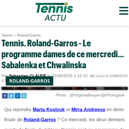
≡
Tennis
>
Roland-Garros
Tennis. Roland-Garros - Le
programme dames de ce mercredi...
Sabalenka et Chwalinska
Par
Sebastien CLAUDE
le 02/06/2026 à 15:10.
Mis à jour le 03/06/2026
ROLAND-GARROS
à 10:44.
Photo : @VirginieBouyer/@Photoginie
Qui rejoindra
Marta Kostyuk
et
Mirra Andreeva
en demi-
finale de
Roland-Garros
? Ce mercredi, les deux derniers