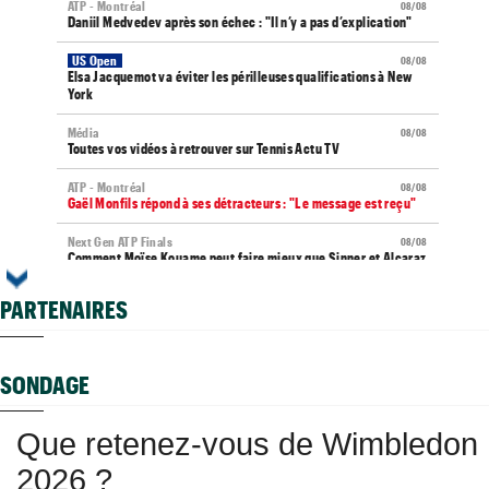
ATP - Montréal
08/08
Daniil Medvedev après son échec : "Il n’y a pas d’explication"
US Open
08/08
Elsa Jacquemot va éviter les périlleuses qualifications à New
York
Média
08/08
Toutes vos vidéos à retrouver sur Tennis Actu TV
ATP - Montréal
08/08
Gaël Monfils répond à ses détracteurs : "Le message est reçu"
Next Gen ATP Finals
08/08
Comment Moïse Kouame peut faire mieux que Sinner et Alcaraz
?
PARTENAIRES
ATP - Montréal
08/08
Terence Atmane se tourne vers l'Ohio et un immense défi à
relever
SONDAGE
US Open (Q)
08/08
Sept Françaises en qualifs, Kristina Mladenovic "protégée"
Que retenez-vous de Wimbledon
Istanbul (CH)
08/08
Lucas Poullain en finale en Turquie, Antoine Ghibaudo a coincé
2026 ?