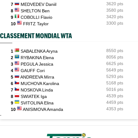
3620 pts
7
MEDVEDEV Daniil
3580 pts
8
SHELTON Ben
3420 pts
9
COBOLLI Flavio
3300 pts
10
FRITZ Taylor
CLASSEMENT MONDIAL WTA
8550 pts
1
SABALENKA Aryna
8056 pts
2
RYBAKINA Elena
6625 pts
3
PEGULA Jessica
5649 pts
4
GAUFF Cori
5293 pts
5
ANDREEVA Mirra
5168 pts
6
MUCHOVA Karolina
5016 pts
7
NOSKOVA Linda
4539 pts
8
SWIATEK Iga
4459 pts
9
SVITOLINA Elina
4353 pts
10
ANISIMOVA Amanda
-