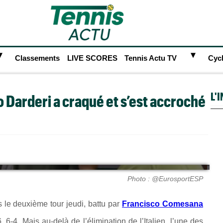
►
►
Classements
LIVE SCORES
Tennis Actu TV
Cyc
L'
 Darderi a craqué et s’est accroché
Photo : @EurosportESP
 le deuxième tour jeudi, battu par
Francisco Comesana
 6-4. Mais au-delà de l’élimination de l’Italien, l’une des