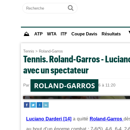
Recherche
Ok
⛰
ATP
WTA
ITF
Coupe Davis
Résultats
Tennis
>
Roland-Garros
Tennis. Roland-Garros - Luciano
avec un spectateur
ROLAND-GARROS
Par
Alexandre HERCHEUX
le 30/05/2026 à 11:20
Luciano Darderi [14]
a quitté
Roland-Garros
dès
au bout d’un énorme combat : 7-6(5), 4-6, 6-4, 2-6,