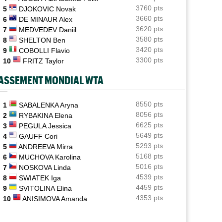
US Open
05/08
3760 pts
5
DJOKOVIC Novak
Le calendrier ATP et WTA jusqu'à l'US Open 2026
3660 pts
6
DE MINAUR Alex
3620 pts
7
MEDVEDEV Daniil
ATP - Montréal
05/08
3580 pts
Zverev : "Vous pensez que Djokovic se soucie d’une
8
SHELTON Ben
prime ?"
3420 pts
9
COBOLLI Flavio
3300 pts
10
FRITZ Taylor
WTA - Toronto
05/08
Elena Rybakina peut détrôner Aryna Sabalenka à
ASSEMENT MONDIAL WTA
Toronto
US Open
8550 pts
05/08
1
SABALENKA Aryna
Gaël Monfils et Léolia Jeanjean wild-cards FFT, Gea en
8056 pts
2
RYBAKINA Elena
qualifs
6625 pts
3
PEGULA Jessica
5649 pts
4
GAUFF Cori
5293 pts
5
ANDREEVA Mirra
5168 pts
6
MUCHOVA Karolina
5016 pts
7
NOSKOVA Linda
4539 pts
8
SWIATEK Iga
4459 pts
9
SVITOLINA Elina
 OPEN
JEUNES
4353 pts
10
ANISIMOVA Amanda
l Monfils et Léolia Jeanjean wild-cards FFT,
Les Bleus U16 ont décroché une deuxi
 en qualifs
médaille européenne en 2026