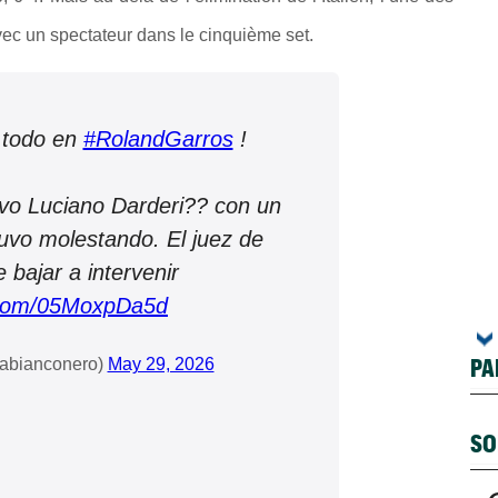
ec un spectateur dans le cinquième set.
 todo en
#RolandGarros
!
uvo Luciano Darderi?? con un
tuvo molestando. El juez de
e bajar a intervenir
r.com/05MoxpDa5d
PA
vabianconero)
May 29, 2026
SO