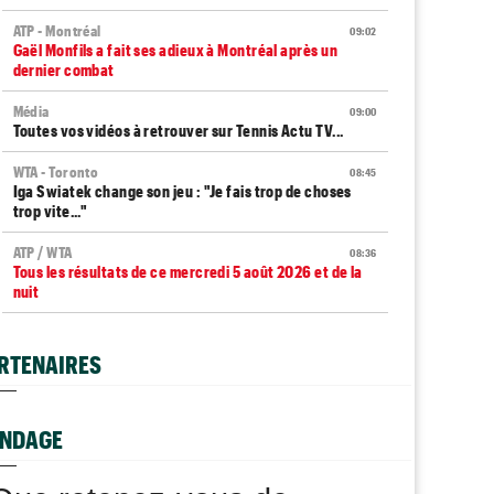
ATP - Montréal
09:02
Gaël Monfils a fait ses adieux à Montréal après un
dernier combat
Média
09:00
Toutes vos vidéos à retrouver sur Tennis Actu TV...
WTA - Toronto
08:45
Iga Swiatek change son jeu : "Je fais trop de choses
trop vite..."
ATP / WTA
08:36
Tous les résultats de ce mercredi 5 août 2026 et de la
nuit
ATP - Blessure
08:14
Les galères continuent pour Sebastian Korda, opéré du
RTENAIRES
dos...
Jeunes
08:00
Les Bleus U16 ont décroché une deuxième médaille
NDAGE
européenne en 2026
ATP - Montréal
07:28