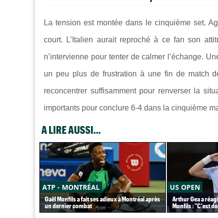
La tension est montée dans le cinquième set. A
court. L’Italien aurait reproché à ce fan son att
n’intervienne pour tenter de calmer l’échange. Un
un peu plus de frustration à une fin de match d
reconcentrer suffisamment pour renverser la situ
importants pour conclure 6-4 dans la cinquième 
A LIRE AUSSI...
ATP - MONTRÉAL
US OPEN
Gaël Monfils a fait ses adieux à Montréal après
Arthur Gea a réagi
un dernier combat
Monfils : "C'est 