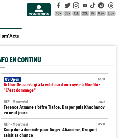
Facebook
Twitter
Instagram
Youtube
Tik Tok
Dailymotion
Threads
43k
33k
11k
22k
8k
0.9k
1.5k
CONNEXION
lism'Actu
INFO EN CONTINU
US Open
09:37
Arthur Gea a réagi à la wild-card octroyée à Monfils :
"C'est dommage"
ATP - Montréal
09:32
Terence Atmane s'offre Tiafoe, Draper puis Khachanov
en neuf jours
ATP - Montréal
09:21
Coup dur à domicile pour Auger-Aliassime, Droguet
saisit sa chance