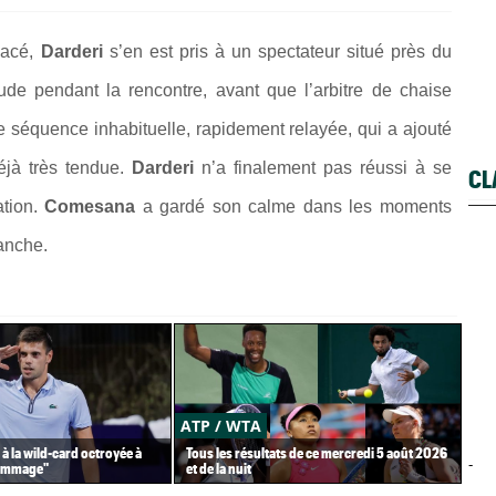
gacé,
Darderi
s’en est pris à un spectateur situé près du
itude pendant la rencontre, avant que l’arbitre de chaise
e séquence inhabituelle, rapidement relayée, qui a ajouté
éjà très tendue.
Darderi
n’a finalement pas réussi à se
CL
ation.
Comesana
a gardé son calme dans les moments
manche.
ATP / WTA
US
 à la wild-card octroyée à
Tous les résultats de ce mercredi 5 août 2026
Gaë
-
dommage"
et de la nuit
Gea