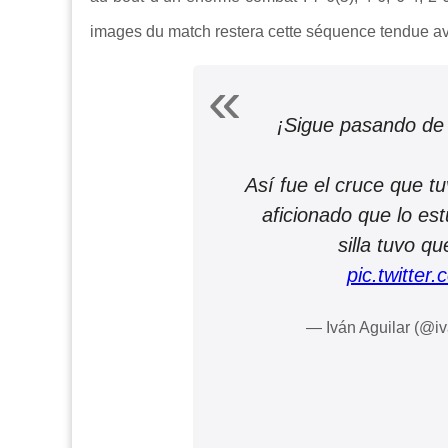
images du match restera cette séquence tendue av
¡Sigue pasando de
Así fue el cruce que t
aficionado que lo es
silla tuvo qu
pic.twitte
— Iván Aguilar (@i