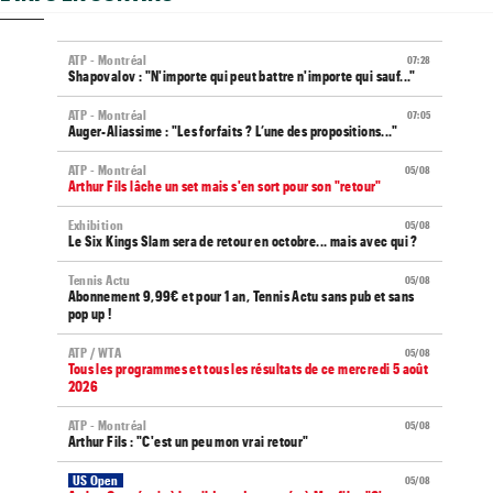
ATP - Montréal
07:28
Shapovalov : "N'importe qui peut battre n'importe qui sauf..."
ATP - Montréal
07:05
Auger-Aliassime : "Les forfaits ? L’une des propositions..."
ATP - Montréal
05/08
Arthur Fils lâche un set mais s'en sort pour son "retour"
Exhibition
05/08
Le Six Kings Slam sera de retour en octobre... mais avec qui ?
Tennis Actu
05/08
Abonnement 9,99€ et pour 1 an, Tennis Actu sans pub et sans
pop up !
ATP / WTA
05/08
Tous les programmes et tous les résultats de ce mercredi 5 août
2026
ATP - Montréal
05/08
Arthur Fils : "C'est un peu mon vrai retour"
US Open
05/08