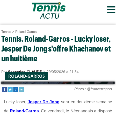
≡
Tennis
>
Roland-Garros
Tennis. Roland-Garros - Lucky loser,
Jesper De Jong s'offre Khachanov et
un huitième
Par
Sebastien CLAUDE
le 29/05/2026 à 21:34
ROLAND-GARROS
Photo : @francetvsport
Lucky loser,
Jesper De Jong
sera en deuxième semaine
de
Roland-Garros
. Ce vendredi, le Néerlandais a disposé