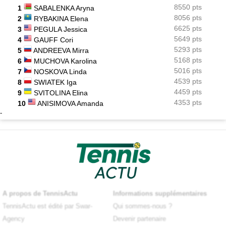
8550 pts
1
SABALENKA Aryna
8056 pts
2
RYBAKINA Elena
6625 pts
3
PEGULA Jessica
5649 pts
4
GAUFF Cori
5293 pts
5
ANDREEVA Mirra
5168 pts
6
MUCHOVA Karolina
5016 pts
7
NOSKOVA Linda
4539 pts
8
SWIATEK Iga
4459 pts
9
SVITOLINA Elina
4353 pts
10
ANISIMOVA Amanda
-
A propos de TennisActu
Informations supplémentaires
TennisActu est édité par Swar-
Qui sommes-nous ?
Agency
Devenir partenaire