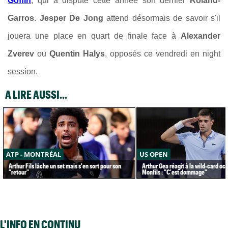
Goffin
, qui a disputé cette année son dernier
Roland-
Garros
.
Jesper De Jong
attend désormais de savoir s'il
jouera une place en quart de finale face à
Alexander
Zverev
ou
Quentin Halys
, opposés ce vendredi en night
session.
A LIRE AUSSI...
ATP - MONTRÉAL
US OPEN
Arthur Fils lâche un set mais s'en sort pour son
Arthur Gea réagit à la wild-card oc
"retour"
Monfils : "C'est dommage"
L'INFO EN CONTINU