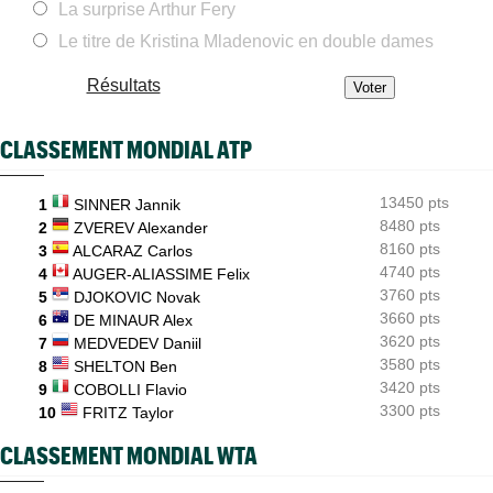
US Open
La surprise Arthur Fery
05/08
Elsa Jacquemot n’aura finalement pas à passer par les
qualifications
Le titre de Kristina Mladenovic en double dames
ATP - Montréal
05/08
Résultats
Combien gagnent les joueurs au Masters 1000 de Montréal ?
ATP - Blessure
05/08
CLASSEMENT MONDIAL ATP
Holger Rune espéré à Cincinnati, mais sa mère sème le doute...
US Open (Q)
05/08
13450 pts
1
SINNER Jannik
Bonzi proche du tableau, Gea, Draper et Wawrinka en qualifs
8480 pts
2
ZVEREV Alexander
8160 pts
3
ALCARAZ Carlos
4740 pts
4
AUGER-ALIASSIME Felix
3760 pts
5
DJOKOVIC Novak
3660 pts
6
DE MINAUR Alex
3620 pts
7
MEDVEDEV Daniil
3580 pts
8
SHELTON Ben
3420 pts
9
COBOLLI Flavio
3300 pts
10
FRITZ Taylor
CLASSEMENT MONDIAL WTA