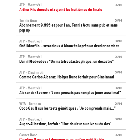
ATP - Montréal
06/08
Arthur Fils déroule et rejoint les huitièmes de finale
Tennis Actu
06/08
Abonnement 9,99€ et pour 1 an, Tennis Actu sans pub et sans
pop up
ATP - Montréal
06/08
Gaël Monfils... ses adieux à Montréal après un dernier combat
ATP - Montréal
06/08
Daniil Medvedev : "Un match catastrophique, un désastre"
ATP - Cincinnati
06/08
Comme Carlos Alcaraz, Holger Rune forfait pour Cincinnati
ATP - Montréal
06/08
Alexander Zverev : "Je ne pensais pas non plus jouer aussi mal"
WTA - Toronto
06/08
Coco Gauff sur les tests génétiques : "Je comprends mais..."
ATP - Montréal
06/08
Auger-Aliassime, forfait : "Une douleur au niveau du dos"
Carnet Rose
06/08
Caroline Garcia est devenue maman d’un petit Pablo...