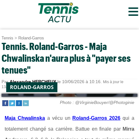
≡
Tennis
>
Roland-Garros
Tennis. Roland-Garros - Maja
Chwalinska n'aura plus à "payer ses
tenues"
Par
Alexandre HERCHEUX
le 10/06/2026 à 10:16.
Mis à jour le
ROLAND-GARROS
13/06/2026 à 11:40.
Photo : @VirginieBouyer/@Photoginie
Maja Chwalinska
a vécu un
Roland-Garros 2026
qui a
totalement changé sa carrière. Battue en finale par
Mirra