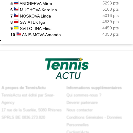
5293 pts
5
ANDREEVA Mirra
5168 pts
6
MUCHOVA Karolina
5016 pts
7
NOSKOVA Linda
4539 pts
8
SWIATEK Iga
4459 pts
9
SVITOLINA Elina
4353 pts
10
ANISIMOVA Amanda
-
A propos de TennisActu
Informations supplémentaires
TennisActu est édité par Swar-
Qui sommes-nous ?
Agency
Devenir partenaire
17 rue de la Suarlée, 5080 Rhisnes
Nous contacter
SPRLS BE 0836.273.820
Conditions Générales
-
Données
Personnelles
Cyclism'Actu