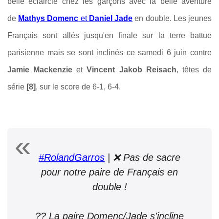
belle éclaircie chez les garçons avec la belle aventure
de
Mathys Domenc
et
Daniel Jade
en double. Les jeunes
Français sont allés jusqu'en finale sur la terre battue
parisienne mais se sont inclinés ce samedi 6 juin contre
Jamie Mackenzie
et
Vincent Jakob Reisach
, têtes de
série
[8]
, sur le score de 6-1, 6-4.
#RolandGarros
| ❌ Pas de sacre
pour notre paire de Français en
double !
?? La paire Domenc/Jade s'incline