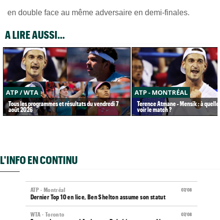
en double face au même adversaire en demi-finales.
A LIRE AUSSI...
ATP / WTA
ATP - MONTRÉAL
Tous les programmes et résultats du vendredi 7
Terence Atmane - Mensik : à quelle
août 2026
voir le match ?
L'INFO EN CONTINU
ATP - Montréal
07/08
Dernier Top 10 en lice, Ben Shelton assume son statut
WTA - Toronto
07/08