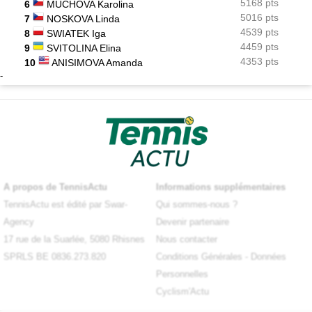
5168 pts
6
MUCHOVA Karolina
5016 pts
7
NOSKOVA Linda
4539 pts
8
SWIATEK Iga
4459 pts
9
SVITOLINA Elina
4353 pts
10
ANISIMOVA Amanda
-
A propos de TennisActu
Informations supplémentaires
TennisActu est édité par Swar-
Qui sommes-nous ?
Agency
Devenir partenaire
17 rue de la Suarlée, 5080 Rhisnes
Nous contacter
SPRLS BE 0836.273.820
Conditions Générales
-
Données
Personnelles
Cyclism'Actu