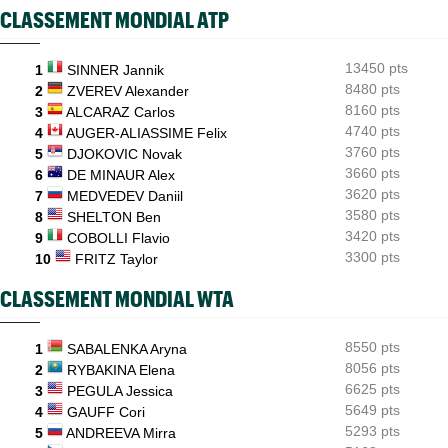
WTA - Toronto
07/08
CLASSEMENT MONDIAL ATP
Rybakina, Andreeva, Osaka, Gauff... horaires et diffusion TV
WTA - Toronto
07/08
13450 pts
1
SINNER Jannik
Jelena Ostapenko dénonce les messages d'insultes et de
menaces
8480 pts
2
ZVEREV Alexander
8160 pts
3
ALCARAZ Carlos
4740 pts
4
AUGER-ALIASSIME Felix
3760 pts
5
DJOKOVIC Novak
3660 pts
6
DE MINAUR Alex
3620 pts
7
MEDVEDEV Daniil
3580 pts
8
SHELTON Ben
3420 pts
9
COBOLLI Flavio
3300 pts
10
FRITZ Taylor
CLASSEMENT MONDIAL WTA
8550 pts
1
SABALENKA Aryna
8056 pts
2
RYBAKINA Elena
6625 pts
3
PEGULA Jessica
5649 pts
4
GAUFF Cori
5293 pts
5
ANDREEVA Mirra