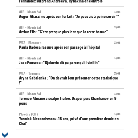
Fernandez surprend Andreeva, Rybakina en contrôle
ATP - Montréal
07/08
Auger-Aliassime après son forfait : "Je pouvais à peine servir""
ATP - Montréal
07/08
Arthur Fils : "C’est presque plus lent que la terre battue"
WTA - Blessure
07/08
Paula Badosa rassure après son passage à l’hôpital
ATP - Montréal
07/08
Joao Fonseca : "Djokovic dit ça parce qu'il vieillit"
WTA - Toronto
07/08
Aryna Sabalenka : "On devrait leur présenter cette statistique
!"
ATP - Montréal
07/08
Terence Atmane a scalpé Tiafoe, Draper puis Khachanov en 9
jours
Plovdiv (CH)
07/08
Yannick Alexandrescou, 18 ans, privé d'une première demie en
Chal'
ATP / WTA
07/08