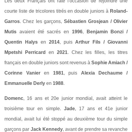
Les deux Français ont raté l'occasion de rejoindre une
courte liste de tricolores titrés en double juniors à
Roland-
Garros
. Chez les garçons,
Sébastien Grosjean / Olivier
Mutis
avaient été sacrés en
1996
,
Benjamin Bonzi /
Quentin Halys
en
2014
, puis
Arthur Fils / Giovanni
Mpetshi Perricard
en
2021
. Chez les filles, les titres
français en double juniors sont revenus à
Sophie Amiach /
Corinne Vanier
en
1981
, puis
Alexia Dechaume /
Emmanuelle Derly
en
1988
.
Domenc
, 16 ans et 20e junior mondial, avait atteint le
troisième tour en simple.
Jade
, 17 ans et 41e junior
mondial, avait lui été stoppé au deuxième tour du simple
garçons par
Jack Kennedy
, avant de prendre sa revanche