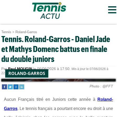
≡
Tennis
>
Roland-Garros
Tennis. Roland-Garros - Daniel Jade
et Mathys Domenc battus en finale
du double juniors
Par
Paul MOUGIN
le 06/06/2026 à 17:50.
Mis à jour le 07/06/2026 à
ROLAND-GARROS
22:10.
Photo : @FFT
Aucun Français titré en Juniors cette année à
Roland-
Garros
. Le tennis français a pourtant encore eu droit à une