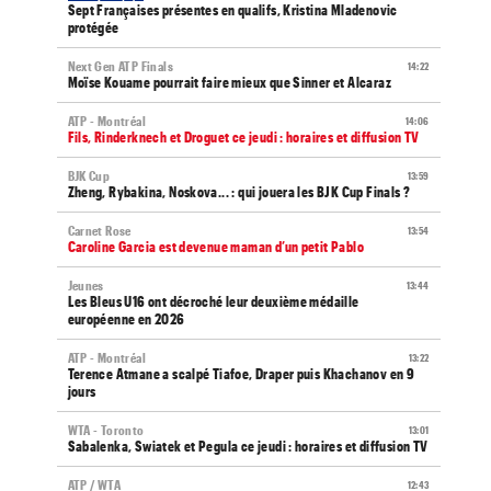
Sept Françaises présentes en qualifs, Kristina Mladenovic
protégée
Next Gen ATP Finals
14:22
Moïse Kouame pourrait faire mieux que Sinner et Alcaraz
ATP - Montréal
14:06
Fils, Rinderknech et Droguet ce jeudi : horaires et diffusion TV
BJK Cup
13:59
Zheng, Rybakina, Noskova... : qui jouera les BJK Cup Finals ?
Carnet Rose
13:54
Caroline Garcia est devenue maman d’un petit Pablo
Jeunes
13:44
Les Bleus U16 ont décroché leur deuxième médaille
européenne en 2026
ATP - Montréal
13:22
Terence Atmane a scalpé Tiafoe, Draper puis Khachanov en 9
jours
WTA - Toronto
13:01
Sabalenka, Swiatek et Pegula ce jeudi : horaires et diffusion TV
ATP / WTA
12:43