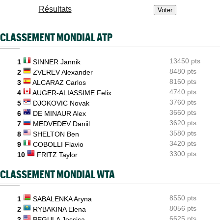
Résultats
ATP - Montréal
10:52
Tallon Griekspoor a piégé Zverev : "J’ai failli jeter l’éponge"
CLASSEMENT MONDIAL ATP
ATP - Montréal
10:40
Gaël Monfils : ses adieux à Montréal après un dernier combat
13450 pts
1
SINNER Jannik
ATP - Montréal
09:59
Zverev, Medvedev et Fritz : hécatombe chez les favoris
8480 pts
2
ZVEREV Alexander
8160 pts
3
ALCARAZ Carlos
ATP - Montréal
09:21
4740 pts
4
AUGER-ALIASSIME Felix
Coup dur à domicile pour Auger-Aliassime, Droguet saisit sa
chance
3760 pts
5
DJOKOVIC Novak
3660 pts
6
DE MINAUR Alex
3620 pts
7
MEDVEDEV Daniil
3580 pts
8
SHELTON Ben
3420 pts
9
COBOLLI Flavio
3300 pts
10
FRITZ Taylor
CLASSEMENT MONDIAL WTA
8550 pts
1
SABALENKA Aryna
8056 pts
2
RYBAKINA Elena
6625 pts
3
PEGULA Jessica