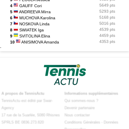
5649 pts
4
GAUFF Cori
5293 pts
5
ANDREEVA Mirra
5168 pts
6
MUCHOVA Karolina
5016 pts
7
NOSKOVA Linda
4539 pts
8
SWIATEK Iga
4459 pts
9
SVITOLINA Elina
4353 pts
10
ANISIMOVA Amanda
-
A propos de TennisActu
Informations supplémentaires
TennisActu est édité par Swar-
Qui sommes-nous ?
Agency
Devenir partenaire
17 rue de la Suarlée, 5080 Rhisnes
Nous contacter
SPRLS BE 0836.273.820
Conditions Générales
-
Données