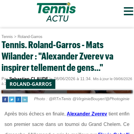
≡
Tennis
>
Roland-Garros
Tennis. Roland-Garros - Mats
Wilander : "Alexander Zverev va
inspirer tellement de gens..."
Par
Sebastien CLAUDE
le 08/06/2026 à 11:34.
Mis à jour le 09/06/2026
ROLAND-GARROS
à 21:49.
Photo : @RTnTenis @VirginieBouyer/@Photoginie
Après trois échecs en finale,
Alexander Zverev
tient enfin
son premier sacre dans un tournoi du Grand Chelem. Ce