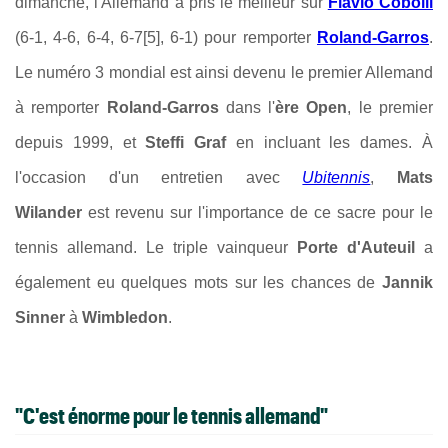
dimanche, l'Allemand a pris le meilleur sur
Flavio Cobolli
(6-1, 4-6, 6-4, 6-7[5], 6-1) pour remporter
Roland-Garros
.
Le numéro 3 mondial est ainsi devenu le premier Allemand
à remporter
Roland-Garros
dans l'
ère Open
, le premier
depuis 1999, et
Steffi Graf
en incluant les dames. À
l'occasion d'un entretien avec
Ubitennis
,
Mats
Wilander
est revenu sur l'importance de ce sacre pour le
tennis allemand. Le triple vainqueur
Porte d'Auteuil
a
également eu quelques mots sur les chances de
Jannik
Sinner
à
Wimbledon
.
"C'est énorme pour le tennis allemand"