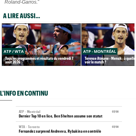
Roland-Garros.
"
A LIRE AUSSI...
ATP / WTA
ATP - MONTRÉAL
Tous les programmes et résultats du vendredi 7
Terence Atmane - Mensik : à quelle
août 2026
voir le match ?
L'INFO EN CONTINU
ATP - Montréal
07/08
Dernier Top 10 en lice, Ben Shelton assume son statut
WTA - Toronto
07/08
Fernandez surprend Andreeva, Rybakina en contrôle