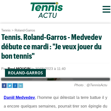
≡
Tennis
>
Roland-Garros
Tennis. Roland-Garros - Medvedev
débute ce mardi : "Je veux jouer du
bon tennis"
Par
Paul MOUGIN
le 30/05/2023 à 11:40
ROLAND-GARROS
Photo : @TennisActu
Daniil Medvedev
, l'homme qui détestait la terre battue il y
a encore quelques semaines, pourrait tirer son épingle du