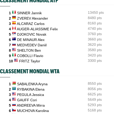
CLASSEMENT MONDIAL ATP
Rybakina, Andreeva, Osaka, Gauff... horaires et diffusion TV
WTA - Toronto
07/08
13450 pts
1
SINNER Jannik
Jelena Ostapenko dénonce les messages d'insultes et de
menaces
8480 pts
2
ZVEREV Alexander
8160 pts
3
ALCARAZ Carlos
4740 pts
4
AUGER-ALIASSIME Felix
3760 pts
5
DJOKOVIC Novak
3660 pts
6
DE MINAUR Alex
3620 pts
7
MEDVEDEV Daniil
3580 pts
8
SHELTON Ben
3420 pts
9
COBOLLI Flavio
3300 pts
10
FRITZ Taylor
CLASSEMENT MONDIAL WTA
8550 pts
1
SABALENKA Aryna
8056 pts
2
RYBAKINA Elena
6625 pts
3
PEGULA Jessica
5649 pts
4
GAUFF Cori
5293 pts
5
ANDREEVA Mirra
5168 pts
6
MUCHOVA Karolina