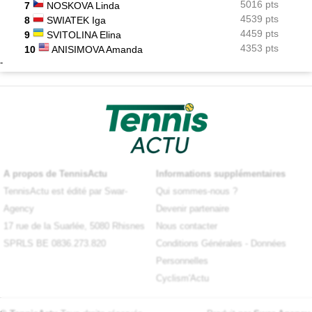
5016 pts
7
NOSKOVA Linda
4539 pts
8
SWIATEK Iga
4459 pts
9
SVITOLINA Elina
4353 pts
10
ANISIMOVA Amanda
-
A propos de TennisActu
Informations supplémentaires
TennisActu est édité par Swar-
Qui sommes-nous ?
Agency
Devenir partenaire
17 rue de la Suarlée, 5080 Rhisnes
Nous contacter
SPRLS BE 0836.273.820
Conditions Générales
-
Données
Personnelles
Cyclism'Actu