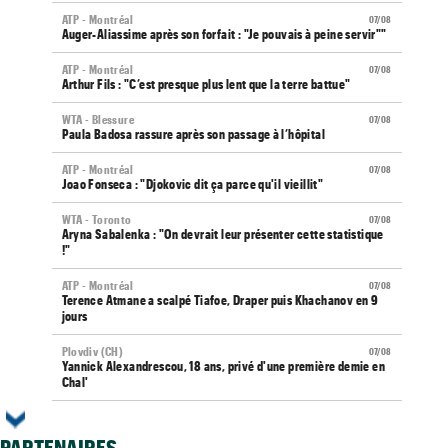
ATP - Montréal
07/08
Auger-Aliassime après son forfait : "Je pouvais à peine servir""
ATP - Montréal
07/08
Arthur Fils : "C’est presque plus lent que la terre battue"
WTA - Blessure
07/08
Paula Badosa rassure après son passage à l’hôpital
ATP - Montréal
07/08
Joao Fonseca : "Djokovic dit ça parce qu'il vieillit"
WTA - Toronto
07/08
Aryna Sabalenka : "On devrait leur présenter cette statistique
!"
ATP - Montréal
07/08
Terence Atmane a scalpé Tiafoe, Draper puis Khachanov en 9
jours
Plovdiv (CH)
07/08
Yannick Alexandrescou, 18 ans, privé d'une première demie en
Chal'
ATP / WTA
07/08
Tous les programmes et résultats du vendredi 7 août 2026
PARTENAIRES