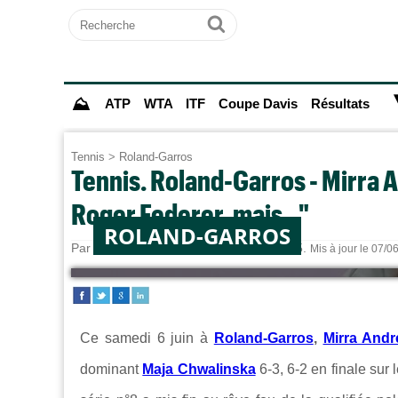
Recherche
Ok
⛰
ATP
WTA
ITF
Coupe Davis
Résultats
Tennis
>
Roland-Garros
Tennis. Roland-Garros - Mirra An
Roger Federer, mais..."
ROLAND-GARROS
Par
Paul MOUGIN
le 06/06/2026 à 20:15.
Mis à jour le 07/0
Ce samedi 6 juin à
Roland-Garros
,
Mirra Andr
dominant
Maja Chwalinska
6-3, 6-2 en finale sur 