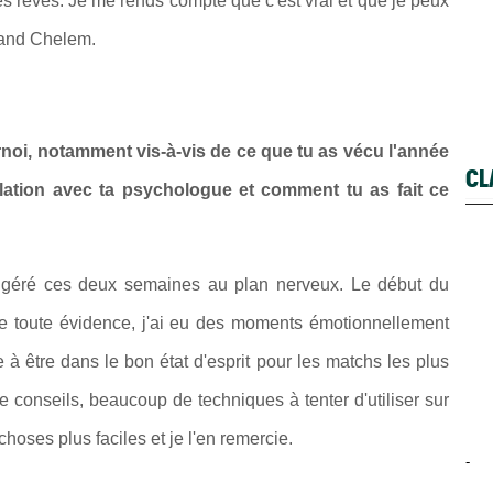
les rêves. Je me rends compte que c'est vrai et que je peux
and Chelem.
rnoi, notamment vis-à-vis de ce que tu as vécu l'année
CL
elation avec ta psychologue et comment tu as fait ce
x géré ces deux semaines au plan nerveux. Le début du
 De toute évidence, j'ai eu des moments émotionnellement
e à être dans le bon état d'esprit pour les matchs les plus
conseils, beaucoup de techniques à tenter d'utiliser sur
choses plus faciles et je l'en remercie.
-