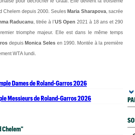
lonaise pour décrocher le Graal. Elle devient la troisième
nd Chelem depuis 2000. Seules
Maria Sharapova
, sacrée
ma Raducanu
, titrée à l’
US Open
2021 à 18 ans et 290
premier triomphe majeur. Elle est dans le même temps
rros
depuis
Monica Seles
en 1990. Montée à la première
sement WTA lundi.
simple Dames de Roland-Garros 2026
mple Messieurs de Roland-Garros 2026
PA
SO
d Chelem"