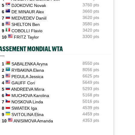
Une semaine après Washington, Rafa Jodar dompte
3760 pts
5
DJOKOVIC Novak
encore Musetti
3660 pts
6
DE MINAUR Alex
3620 pts
7
MEDVEDEV Daniil
ATP / WTA
09:20
Tous les résultats de ce jeudi 6 août 2026 et de la nuit
3580 pts
8
SHELTON Ben
3420 pts
9
COBOLLI Flavio
ATP - Montréal
09:00
3300 pts
10
FRITZ Taylor
Rinderknech profite de l'abandon de Tiafoe et file en
huitièmes
ASSEMENT MONDIAL WTA
Tennis Actu
08:58
Abonnement 9,99€ et pour 1 an, Tennis Actu sans pub
8550 pts
1
SABALENKA Aryna
et sans pop up
8056 pts
2
RYBAKINA Elena
6625 pts
3
PEGULA Jessica
US Open
08:50
5649 pts
4
GAUFF Cori
Les amoureux Monfils et Svitolina ensemble pour le
5293 pts
5
ANDREEVA Mirra
double mixte ?
5168 pts
6
MUCHOVA Karolina
5016 pts
7
NOSKOVA Linda
4539 pts
8
SWIATEK Iga
4459 pts
9
SVITOLINA Elina
4353 pts
10
ANISIMOVA Amanda