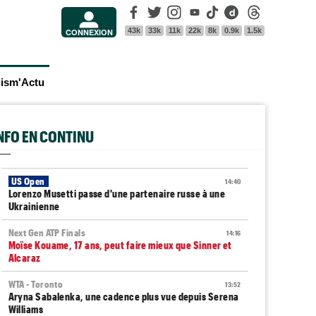
Facebook
Twitter
Instagram
Youtube
Tik Tok
Dailymotion
Threads
43k
33k
11k
22k
8k
0.9k
1.5k
CONNEXION
lism'Actu
INFO EN CONTINU
US Open
14:40
Lorenzo Musetti passe d'une partenaire russe à une
Ukrainienne
Next Gen ATP Finals
14:16
Moïse Kouame, 17 ans, peut faire mieux que Sinner et
Alcaraz
WTA - Toronto
13:52
Aryna Sabalenka, une cadence plus vue depuis Serena
Williams