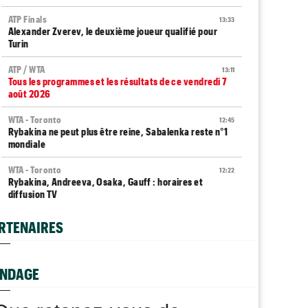
ATP Finals
13:33
Alexander Zverev, le deuxième joueur qualifié pour
Turin
ATP / WTA
13:11
Tous les programmes et les résultats de ce vendredi 7
août 2026
WTA - Toronto
12:45
Rybakina ne peut plus être reine, Sabalenka reste n°1
mondiale
WTA - Toronto
12:22
Rybakina, Andreeva, Osaka, Gauff : horaires et
diffusion TV
ATP - Montréal
12:04
RTENAIRES
Terence Atmane défie Mensik : à quelle heure et où voir
le match ?
Jeunes
NDAGE
11:39
Le Cap d'Agde ouvre une route directe vers le
prestigieux Orange Bowl