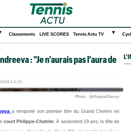
►
►
Classements
LIVE SCORES
Tennis Actu TV
Cyc
L'
dreeva : "Je n'aurais pas l'aura de
6/2026 à 11:31.
Photo : @RolandGarros
eeva
a remporté son premier titre du Grand Chelem en
le
court Philippe-Chatrier
. À seulement 19 ans, la tête de