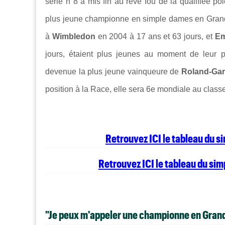
série n°8 a mis fin au rêve fou de la qualifiée po
plus jeune championne en simple dames en Gra
à
Wimbledon
en 2004 à 17 ans et 63 jours, et
Em
jours, étaient plus jeunes au moment de leur 
devenue la plus jeune vainqueure de
Roland-Ga
position à la Race, elle sera 6e mondiale au clas
Retrouvez ICI le tableau du 
Retrouvez ICI le tableau du si
"Je peux m'appeler une championne en Gran