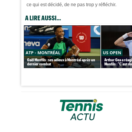
ce qui est décidé, de ne pas trop y réfléchir.
A LIRE AUSSI...
ATP - MONTRÉAL
US OPEN
Gaël Monfils : ses adieux à Montréal après un
Arthur Gea a réagi
dernier combat
Monfils : "C'est 