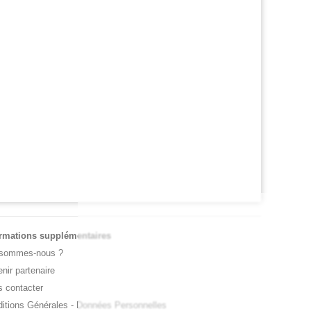
 OPEN
JEUNES
l Monfils et Léolia Jeanjean wild-cards FFT,
Les Bleus U16 ont décroché une deuxi
 en qualifs
médaille européenne en 2026
ormations supplémentaires
 sommes-nous ?
nir partenaire
 contacter
itions Générales
-
Données Personnelles