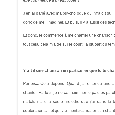
elle commence à mieux jouer ?"
J'en ai parlé avec ma psychologue qui m’a dit qu’il 
donc de me l’imaginer. Et puis, il y a aussi des tec
Et donc, je commence à me chanter une chanson d
tout cela, cela m'aide sur le court, la plupart du te
Y a-t-il une chanson en particulier que tu te ch
Parfois... Cela dépend. Quand j'ai entendu une chan
chanter. Parfois, je ne connais même pas les parol
match, mais la seule mélodie que j'ai dans la t
soutenaient Jil et qui vraiment scandaient un chant