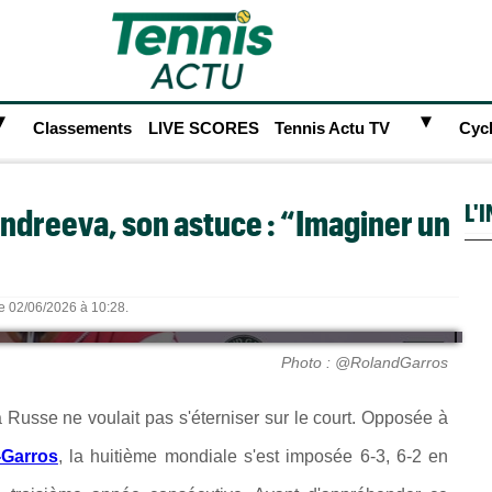
►
►
Classements
LIVE SCORES
Tennis Actu TV
Cyc
L'
Andreeva, son astuce : “Imaginer un
le 02/06/2026 à 10:28.
Photo : @RolandGarros
Russe ne voulait pas s'éterniser sur le court. Opposée à
-Garros
, la huitième mondiale s'est imposée 6-3, 6-2 en