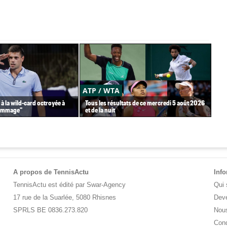
ATP / WTA
US
 à la wild-card octroyée à
Tous les résultats de ce mercredi 5 août 2026
Gaë
dommage"
et de la nuit
Gea
A propos de TennisActu
Inf
TennisActu est édité par Swar-Agency
Qui
17 rue de la Suarlée, 5080 Rhisnes
Deve
SPRLS BE 0836.273.820
Nous
Cond