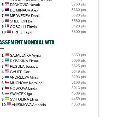
Auger-Aliassime : "Les forfaits ? L’une des
3760 pts
5
DJOKOVIC Novak
propositions..."
3660 pts
6
DE MINAUR Alex
3620 pts
7
MEDVEDEV Daniil
ATP - Montréal
05/08
Arthur Fils lâche un set mais s'en sort pour son "retour"
3580 pts
8
SHELTON Ben
3420 pts
9
COBOLLI Flavio
Exhibition
05/08
3300 pts
10
FRITZ Taylor
Le Six Kings Slam sera de retour en octobre... mais
avec qui ?
ASSEMENT MONDIAL WTA
Tennis Actu
05/08
Abonnement 9,99€ et pour 1 an, Tennis Actu sans pub
8550 pts
1
SABALENKA Aryna
et sans pop up !
8056 pts
2
RYBAKINA Elena
6625 pts
3
PEGULA Jessica
ATP - Montréal
05/08
5649 pts
4
GAUFF Cori
Arthur Fils : "C'est un peu mon vrai retour"
5293 pts
5
ANDREEVA Mirra
5168 pts
6
MUCHOVA Karolina
5016 pts
7
NOSKOVA Linda
4539 pts
8
SWIATEK Iga
4459 pts
9
SVITOLINA Elina
4353 pts
10
ANISIMOVA Amanda