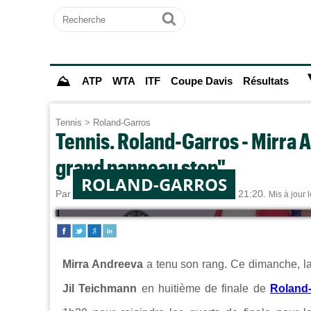
Recherche
Ok
⛰
ATP
WTA
ITF
Coupe Davis
Résultats
Tennis
>
Roland-Garros
Tennis. Roland-Garros - Mirra 
grand panneau stop"
ROLAND-GARROS
Par
Sebastien CLAUDE
le 31/05/2026 à 21:20.
Mis à jour 
Mirra Andreeva
a tenu son rang. Ce dimanche, la 
Jil Teichmann
en huitième de finale de
Roland