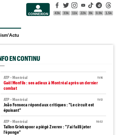
Facebook
Twitter
Instagram
Youtube
Tik Tok
Dailymotion
Threads
43k
33k
11k
22k
8k
0.9k
1.5k
CONNEXION
lism'Actu
INFO EN CONTINU
ATP - Montréal
11:16
Gaël Monfils : ses adieux à Montréal après un dernier
combat
ATP - Montréal
11:12
João Fonseca répond aux critiques : "Le circuit est
épuisant"
ATP - Montréal
10:52
Tallon Griekspoor a piégé Zverev : "J’ai failli jeter
l’éponge"