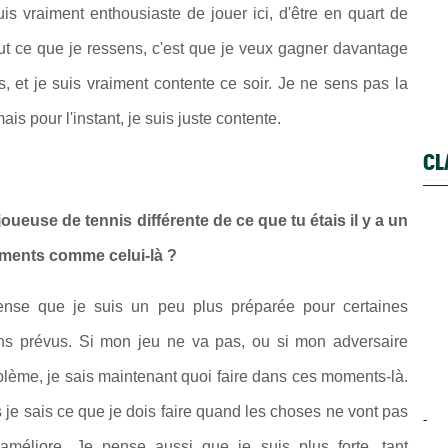
is vraiment enthousiaste de jouer ici, d'être en quart de
 tout ce que je ressens, c'est que je veux gagner davantage
, et je suis vraiment contente ce soir. Je ne sens pas la
s pour l'instant, je suis juste contente.
CL
oueuse de tennis différente de ce que tu étais il y a un
oments comme celui-là ?
ense que je suis un peu plus préparée pour certaines
ans prévus. Si mon jeu ne va pas, ou si mon adversaire
lème, je sais maintenant quoi faire dans ces moments-là.
je sais ce que je dois faire quand les choses ne vont pas
-
méliore. Je pense aussi que je suis plus forte, tant