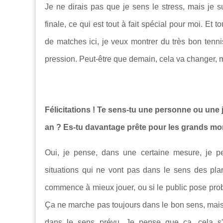
Je ne dirais pas que je sens le stress, mais je su
finale, ce qui est tout à fait spécial pour moi. Et
de matches ici, je veux montrer du très bon tennis
pression. Peut-être que demain, cela va changer, mai
Félicitations ! Te sens-tu une personne ou une j
an ? Es-tu davantage prête pour les grands m
Oui, je pense, dans une certaine mesure, je p
situations qui ne vont pas dans le sens des pl
commence à mieux jouer, ou si le public pose prob
Ça ne marche pas toujours dans le bon sens, mais 
dans le sens prévu. Je pense que ça, cela s'a