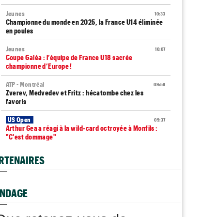
Jeunes
10:33
Championne du monde en 2025, la France U14 éliminée
en poules
Jeunes
10:07
Coupe Galéa : l’équipe de France U18 sacrée
championne d’Europe !
ATP - Montréal
09:59
Zverev, Medvedev et Fritz : hécatombe chez les
favoris
US Open
09:37
Arthur Gea a réagi à la wild-card octroyée à Monfils :
"C'est dommage"
ATP - Montréal
09:32
RTENAIRES
Terence Atmane s'offre Tiafoe, Draper puis Khachanov
en neuf jours
ATP - Montréal
NDAGE
09:21
Coup dur à domicile pour Auger-Aliassime, Droguet
saisit sa chance