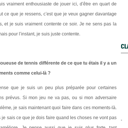
is vraiment enthousiaste de jouer ici, d'être en quart de
 tout ce que je ressens, c'est que je veux gagner davantage
, et je suis vraiment contente ce soir. Je ne sens pas la
s pour l'instant, je suis juste contente.
CL
oueuse de tennis différente de ce que tu étais il y a un
oments comme celui-là ?
ense que je suis un peu plus préparée pour certaines
ans prévus. Si mon jeu ne va pas, ou si mon adversaire
lème, je sais maintenant quoi faire dans ces moments-là.
je sais ce que je dois faire quand les choses ne vont pas
-
méliore. Je pense aussi que je suis plus forte, tant