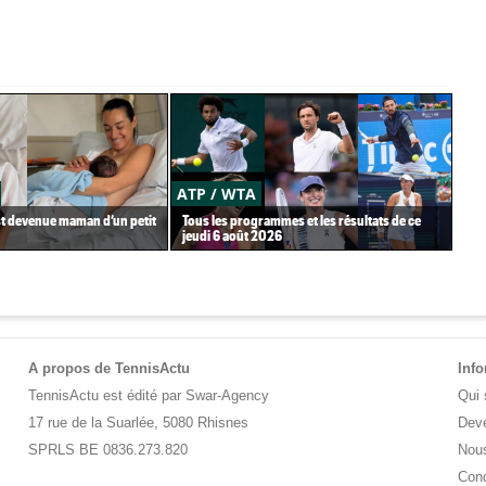
ATP / WTA
US
st devenue maman d’un petit
Tous les programmes et les résultats de ce
Gaë
jeudi 6 août 2026
Gea
A propos de TennisActu
Inf
TennisActu est édité par Swar-Agency
Qui
17 rue de la Suarlée, 5080 Rhisnes
Deve
SPRLS BE 0836.273.820
Nous
Cond