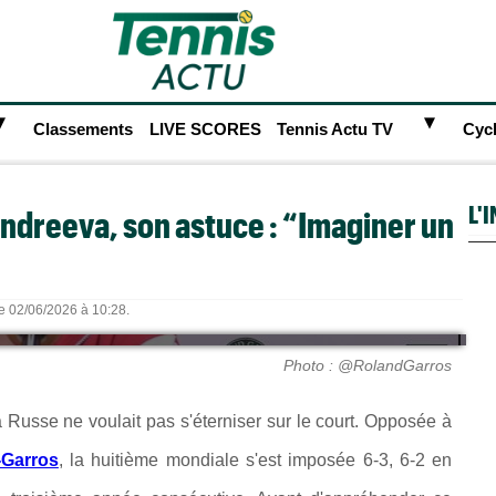
►
►
Classements
LIVE SCORES
Tennis Actu TV
Cyc
L'
Andreeva, son astuce : “Imaginer un
le 02/06/2026 à 10:28.
Photo : @RolandGarros
Russe ne voulait pas s'éterniser sur le court. Opposée à
-Garros
, la huitième mondiale s'est imposée 6-3, 6-2 en