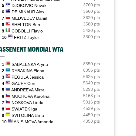
3760 pts
5
DJOKOVIC Novak
ATP / WTA
06/08
3660 pts
6
DE MINAUR Alex
Tous les programmes et les résultats de ce jeudi 6 août
3620 pts
7
MEDVEDEV Daniil
2026
3580 pts
8
SHELTON Ben
INTERVIEW
3420 pts
06/08
9
COBOLLI Flavio
Luca Van Assche : "Je peux être performant tout au
3300 pts
10
FRITZ Taylor
long de l’année"
ASSEMENT MONDIAL WTA
INTERVIEW
06/08
Quentin Halys : "Je n’ai pas eu de coup de téléphone de
sponsors"
8550 pts
1
SABALENKA Aryna
8056 pts
2
RYBAKINA Elena
WTA - Toronto
06/08
6625 pts
3
PEGULA Jessica
Aryna Sabalenka propose... des conférences de presse
5649 pts
4
GAUFF Cori
façon F1
5293 pts
5
ANDREEVA Mirra
5168 pts
6
MUCHOVA Karolina
5016 pts
7
NOSKOVA Linda
4539 pts
8
SWIATEK Iga
4459 pts
9
SVITOLINA Elina
4353 pts
10
ANISIMOVA Amanda