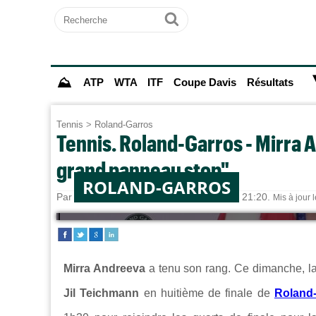
Recherche
Ok
⛰
ATP
WTA
ITF
Coupe Davis
Résultats
Tennis
>
Roland-Garros
Tennis. Roland-Garros - Mirra 
grand panneau stop"
ROLAND-GARROS
Par
Sebastien CLAUDE
le 31/05/2026 à 21:20.
Mis à jour 
Mirra Andreeva
a tenu son rang. Ce dimanche, la 
Jil Teichmann
en huitième de finale de
Roland