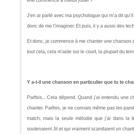
elle commence à mieux jouer ?"
J'en ai parlé avec ma psychologue qui m’a dit qu’il 
donc de me l’imaginer. Et puis, il y a aussi des tec
Et donc, je commence à me chanter une chanson d
tout cela, cela m'aide sur le court, la plupart du te
Y a-t-il une chanson en particulier que tu te ch
Parfois... Cela dépend. Quand j'ai entendu une chan
chanter. Parfois, je ne connais même pas les parol
match, mais la seule mélodie que j'ai dans la t
soutenaient Jil et qui vraiment scandaient un chant