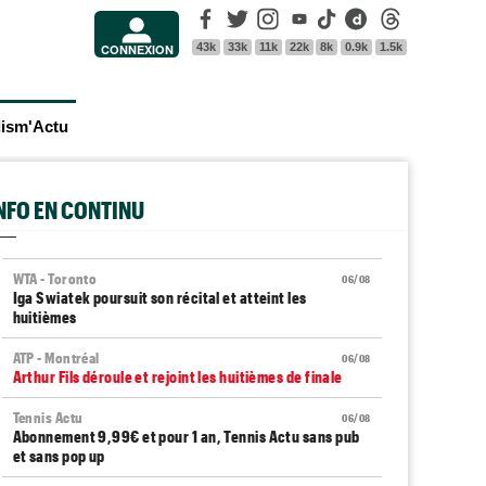
Facebook
Twitter
Instagram
Youtube
Tik Tok
Dailymotion
Threads
43k
33k
11k
22k
8k
0.9k
1.5k
CONNEXION
lism'Actu
INFO EN CONTINU
WTA - Toronto
06/08
Iga Swiatek poursuit son récital et atteint les
huitièmes
ATP - Montréal
06/08
Arthur Fils déroule et rejoint les huitièmes de finale
Tennis Actu
06/08
Abonnement 9,99€ et pour 1 an, Tennis Actu sans pub
et sans pop up