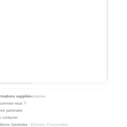
 OPEN
JEUNES
l Monfils et Léolia Jeanjean wild-cards FFT,
Coupe Galéa : l’équipe de France U18 s
 en qualifs
championne d’Europe
ormations supplémentaires
 sommes-nous ?
nir partenaire
 contacter
itions Générales
-
Données Personnelles