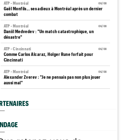
ATP - Montréal
06/08
Gaël Monfils... ses adieux à Montréal après un dernier
combat
ATP - Montréal
06/08
Daniil Medvedev : "Un match catastrophique, un
désastre"
ATP - Cincinnati
06/08
Comme Carlos Alcaraz, Holger Rune forfait pour
Cincinnati
ATP - Montréal
06/08
Alexander Zverev : "Je ne pensais pas non plus jouer
aussi mal"
WTA - Toronto
06/08
Coco Gauff sur les tests génétiques : "Je comprends
RTENAIRES
mais..."
ATP - Montréal
06/08
Auger-Aliassime, forfait : "Une douleur au niveau du
NDAGE
dos"
Carnet Rose
06/08