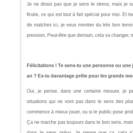
Je ne dirais pas que je sens le stress, mais je su
finale, ce qui est tout à fait spécial pour moi. Et
de matches ici, je veux montrer du très bon tennis
pression. Peut-être que demain, cela va changer, mai
Félicitations ! Te sens-tu une personne ou une j
an ? Es-tu davantage prête pour les grands m
Oui, je pense, dans une certaine mesure, je p
situations qui ne vont pas dans le sens des pl
commence à mieux jouer, ou si le public pose prob
Ça ne marche pas toujours dans le bon sens, mais 
dans le sens prévu. Je pense que ça, cela s'a