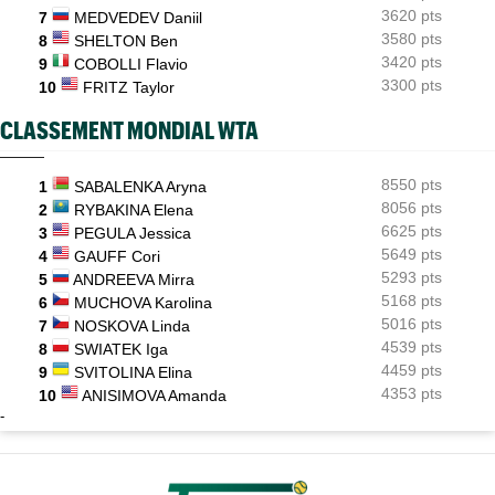
3620 pts
7
MEDVEDEV Daniil
3580 pts
8
SHELTON Ben
3420 pts
9
COBOLLI Flavio
3300 pts
10
FRITZ Taylor
CLASSEMENT MONDIAL WTA
8550 pts
1
SABALENKA Aryna
8056 pts
2
RYBAKINA Elena
6625 pts
3
PEGULA Jessica
5649 pts
4
GAUFF Cori
5293 pts
5
ANDREEVA Mirra
5168 pts
6
MUCHOVA Karolina
5016 pts
7
NOSKOVA Linda
4539 pts
8
SWIATEK Iga
4459 pts
9
SVITOLINA Elina
4353 pts
10
ANISIMOVA Amanda
-