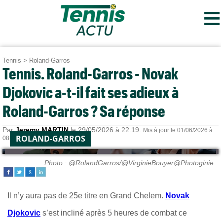
≡
Tennis
>
Roland-Garros
Tennis. Roland-Garros - Novak
Djokovic a-t-il fait ses adieux à
Roland-Garros ? Sa réponse
Par
Jeremy MARTIN
le 29/05/2026 à 22:19.
Mis à jour le 01/06/2026 à
ROLAND-GARROS
08:41.
Photo : @RolandGarros/@VirginieBouyer@Photoginie
Il n’y aura pas de 25e titre en Grand Chelem.
Novak
Djokovic
s’est incliné après 5 heures de combat ce