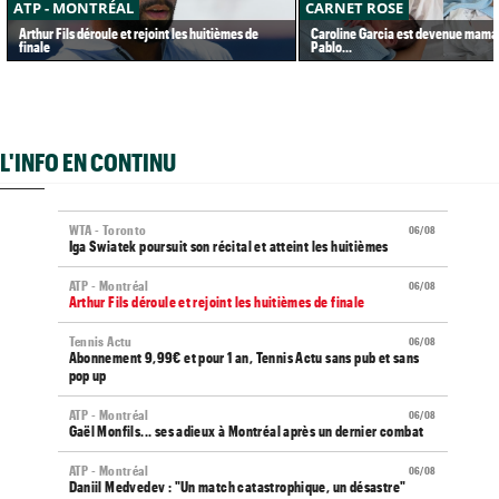
ATP - MONTRÉAL
CARNET ROSE
Arthur Fils déroule et rejoint les huitièmes de
Caroline Garcia est devenue maman
finale
Pablo...
L'INFO EN CONTINU
WTA - Toronto
06/08
Iga Swiatek poursuit son récital et atteint les huitièmes
ATP - Montréal
06/08
Arthur Fils déroule et rejoint les huitièmes de finale
Tennis Actu
06/08
Abonnement 9,99€ et pour 1 an, Tennis Actu sans pub et sans
pop up
ATP - Montréal
06/08
Gaël Monfils... ses adieux à Montréal après un dernier combat
ATP - Montréal
06/08
Daniil Medvedev : "Un match catastrophique, un désastre"