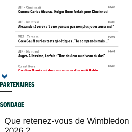
ATP - Cincinnati
06/08
Comme Carlos Alcaraz, Holger Rune forfait pour Cincinnati
ATP - Montréal
06/08
Alexander Zverev : "Je ne pensais pas non plus jouer aussi mal"
WTA - Toronto
06/08
Coco Gauff sur les tests génétiques : "Je comprends mais..."
ATP - Montréal
06/08
Auger-Aliassime, forfait : "Une douleur au niveau du dos"
Carnet Rose
06/08
Caroline Garcia est devenue maman d’un petit Pablo...
US Open
06/08
PARTENAIRES
Elsa Jacquemot va éviter les périlleuses qualifications
US Open
06/08
Arthur Gea privé de wild-card, Gaël Monfils choisi : "C'est
SONDAGE
dommage"
Jeunes
06/08
Que retenez-vous de Wimbledon
Championne du monde en 2025, la France U14 éliminée dès les
poules
2026 ?