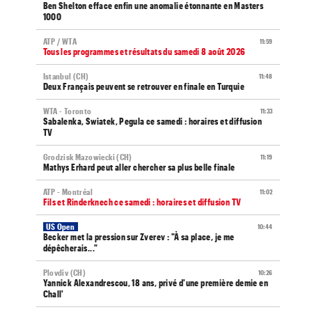
Ben Shelton efface enfin une anomalie étonnante en Masters
1000
ATP / WTA
11:59
Tous les programmes et résultats du samedi 8 août 2026
Istanbul (CH)
11:48
Deux Français peuvent se retrouver en finale en Turquie
WTA - Toronto
11:33
Sabalenka, Swiatek, Pegula ce samedi : horaires et diffusion
TV
Grodzisk Mazowiecki (CH)
11:19
Mathys Erhard peut aller chercher sa plus belle finale
ATP - Montréal
11:02
Fils et Rinderknech ce samedi : horaires et diffusion TV
US Open
10:44
Becker met la pression sur Zverev : "À sa place, je me
dépêcherais..."
Plovdiv (CH)
10:26
Yannick Alexandrescou, 18 ans, privé d'une première demie en
Chall'