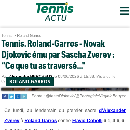
≡
Tennis
>
Roland-Garros
Tennis. Roland-Garros - Novak
Djokovic ému par Sascha Zverev :
“Ce que tu as traversé..."
Par
Alexandre HERCHEUX
le 08/06/2026 à 15:38.
Mis à jour le
ROLAND-GARROS
09/06/2026 à 12:47.
Photo : @InstaDjokovic/@PhotoginieVirginieBouyer
Ce lundi, au lendemain du premier sacre
d’Alexander
Zverev
à
Roland-Garros
contre
Flavio Cobolli
6-1, 4-6, 6-