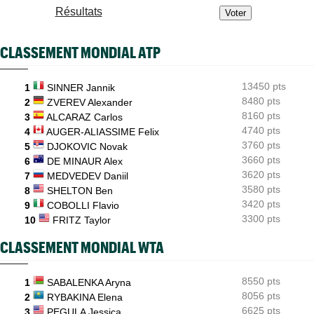
Résultats
ATP - Cincinnati
08:24
Carlos Alcaraz forfait, l'Espagnol sera-t-il à l'US Open ?
CLASSEMENT MONDIAL ATP
ATP / WTA
08:21
Tous les résultats du vendredi 7 août 2026 et de la nuit
13450 pts
1
SINNER Jannik
ATP - Blessure
08:00
Les galères continuent pour Sebastian Korda, opéré du dos
8480 pts
2
ZVEREV Alexander
8160 pts
3
ALCARAZ Carlos
ATP - Montréal
07:53
4740 pts
4
AUGER-ALIASSIME Felix
Joao Fonseca taquine Djokovic : "Il dit ça parce qu'il vieillit"
3760 pts
5
DJOKOVIC Novak
3660 pts
6
DE MINAUR Alex
3620 pts
7
MEDVEDEV Daniil
3580 pts
8
SHELTON Ben
3420 pts
9
COBOLLI Flavio
3300 pts
10
FRITZ Taylor
CLASSEMENT MONDIAL WTA
8550 pts
1
SABALENKA Aryna
8056 pts
2
RYBAKINA Elena
6625 pts
3
PEGULA Jessica