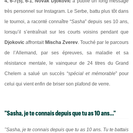
4, 6-7(5), 6-1
,
Novak Djokovic
a publié un long message
très personnel sur Instagram. Le Serbe, battu plus tôt dans
le tournoi, a raconté connaître “
Sasha
” depuis ses 10 ans,
lorsqu’il s’entraînait sur les courts voisins pendant que
Djokovic
affrontait
Mischa Zverev
. Touché par le parcours
de l’Allemand, par ses épreuves, sa maladie et sa
résistance mentale, le vainqueur de 24 titres du Grand
Chelem a salué un succès “
spécial et mémorable
” pour
celui qui vient enfin de briser son plafond de verre.
"Sasha, je te connais depuis que tu as 10 ans..."
"Sasha, je te connais depuis que tu as 10 ans. Tu te battais