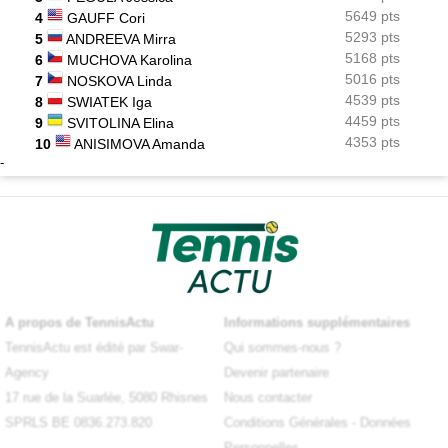
5649 pts
4
GAUFF Cori
5293 pts
5
ANDREEVA Mirra
5168 pts
6
MUCHOVA Karolina
5016 pts
7
NOSKOVA Linda
4539 pts
8
SWIATEK Iga
4459 pts
9
SVITOLINA Elina
4353 pts
10
ANISIMOVA Amanda
-
A propos de TennisActu
Informations supplémentaires
TennisActu est édité par Swar-
Qui sommes-nous ?
Agency
Devenir partenaire
17 rue de la Suarlée, 5080 Rhisnes
Nous contacter
SPRLS BE 0836.273.820
Conditions Générales
-
Données
Personnelles