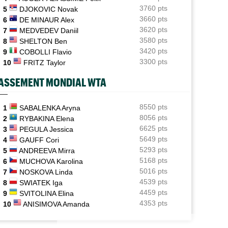
d’explication"
3760 pts
5
DJOKOVIC Novak
3660 pts
6
DE MINAUR Alex
US Open
08/08
3620 pts
7
MEDVEDEV Daniil
Elsa Jacquemot va éviter les périlleuses qualifications
à New York
3580 pts
8
SHELTON Ben
3420 pts
9
COBOLLI Flavio
Next Gen ATP Finals
08/08
3300 pts
10
FRITZ Taylor
Comment Moïse Kouame peut faire mieux que Sinner et
Alcaraz ?
ASSEMENT MONDIAL WTA
WTA - Toronto
08/08
Amanda Anisimova : "Je ne veux pas me mettre de
8550 pts
1
SABALENKA Aryna
pression"
8056 pts
2
RYBAKINA Elena
6625 pts
3
PEGULA Jessica
ATP - Montréal
08/08
5649 pts
4
GAUFF Cori
Terence Atmane se tourne vers l'Ohio et un immense
5293 pts
P / WTA
ATP - MONTRÉAL
5
ANDREEVA Mirra
défi à relever
5168 pts
6
MUCHOVA Karolina
s les résultats du samedi 8 août 2026 et
Arthur Fils et Rinderknech ce samedi...
la nuit
horaires et diffusion TV
5016 pts
7
NOSKOVA Linda
4539 pts
8
SWIATEK Iga
4459 pts
9
SVITOLINA Elina
4353 pts
10
ANISIMOVA Amanda