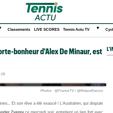
►
►
Classements
LIVE SCORES
Tennis Actu TV
Cyc
L'
porte-bonheur d'Alex De Minaur, est
:28
Photos : @FranceTV / @RolandGarros
unes... Et son rêve a été exaucé ! L'Australien, qui dispute
nder Zverev
ce mercredi soir, entretient un lien fort avec