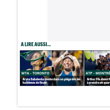
A LIRE AUSSI...
WTA - TORONTO
ATP - MONTR
Aryna Sabalenka tombe dans un piège dès les
Arthur Fils éteint
huitièmes de finale
à prendre en quar