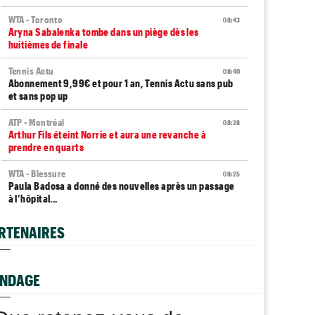
WTA - Toronto
08:43
Aryna Sabalenka tombe dans un piège dès les
huitièmes de finale
Tennis Actu
08:40
Abonnement 9,99€ et pour 1 an, Tennis Actu sans pub
et sans pop up
ATP - Montréal
08:28
Arthur Fils éteint Norrie et aura une revanche à
prendre en quarts
WTA - Blessure
08:25
Paula Badosa a donné des nouvelles après un passage
à l’hôpital...
Média
08:20
RTENAIRES
Toutes vos vidéos à retrouver sur Tennis Actu TV
ATP / WTA
08:16
Tous les résultats du samedi 8 août 2026 et de la nuit
NDAGE
ATP - Montréal
07:35
Joao Fonseca a taquiné Djokovic : "Il dit ça parce qu'il