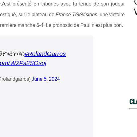
 s'est présenté en tribunes avec la tenue de son joueur
nostiqué, sur le plateau de
France Télévisions
, une victoire
première manche 6-4. Le pronostic de Paul n'est plus bon.
p ðŸ‘•ðŸ¤©
#RolandGarros
r.com/W2Ps2SOsoj
rolandgarros)
June 5, 2024
CL