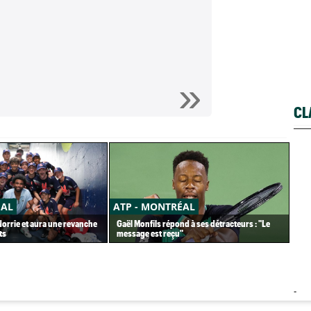
CL
ÉAL
ATP - MONTRÉAL
AT
 Norrie et aura une revanche
Gaël Monfils répond à ses détracteurs : "Le
Tou
ts
message est reçu"
de 
-