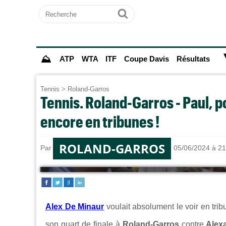
Recherche
Ok
⛰
ATP
WTA
ITF
Coupe Davis
Résultats
Tennis
>
Roland-Garros
Tennis. Roland-Garros - Paul, 
encore en tribunes !
ROLAND-GARROS
Par
Timothée THOMAS-COLLIGNON
le 05/06/2024 à 21
Alex De Minaur
voulait absolument le voir en trib
son quart de finale à
Roland-Garros
contre
Alexa