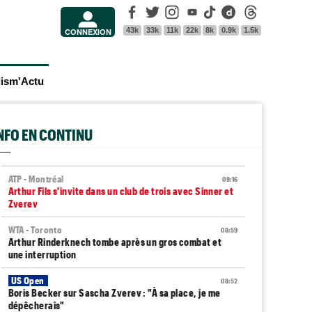
Facebook
Twitter
Instagram
Youtube
Tik Tok
Dailymotion
Threads
43k
33k
11k
22k
8k
0.9k
1.5k
CONNEXION
lism'Actu
INFO EN CONTINU
ATP - Montréal
09:16
Arthur Fils s'invite dans un club de trois avec Sinner et
Zverev
WTA - Toronto
08:59
Arthur Rinderknech tombe après un gros combat et
une interruption
US Open
08:52
Boris Becker sur Sascha Zverev : "À sa place, je me
dépêcherais"