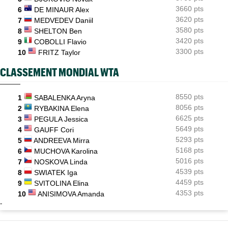
3660 pts
6
DE MINAUR Alex
3620 pts
7
MEDVEDEV Daniil
3580 pts
8
SHELTON Ben
3420 pts
9
COBOLLI Flavio
3300 pts
10
FRITZ Taylor
CLASSEMENT MONDIAL WTA
8550 pts
1
SABALENKA Aryna
8056 pts
2
RYBAKINA Elena
6625 pts
3
PEGULA Jessica
5649 pts
4
GAUFF Cori
5293 pts
5
ANDREEVA Mirra
5168 pts
6
MUCHOVA Karolina
5016 pts
7
NOSKOVA Linda
4539 pts
8
SWIATEK Iga
4459 pts
9
SVITOLINA Elina
4353 pts
10
ANISIMOVA Amanda
-