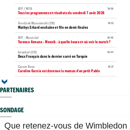
ATP / WTA
18:56
Tous les programmes et résultats du vendredi 7 août 2026
Grodzisk Mazowiecki (CH)
18:52
Mathys Erhard enchaîne et file en demi-finales
ATP - Montréal
18:48
Terence Atmane - Mensik : à quelle heure et où voir le match ?
Istanbul (CH)
18:44
Deux Français dans le dernier carré en Turquie
Carnet Rose
18:37
Caroline Garcia est devenue la maman d’un petit Pablo
ATP - Montréal
18:23
Alexander Zverev s'est raté : "Mon pire match de la saison"
PARTENAIRES
Next Gen ATP Finals
18:01
Moïse Kouame, 17 ans, peut faire mieux que Sinner et Alcaraz
SONDAGE
ATP - Montréal
17:55
Bourreau d'Ugo Humbert, Daniel Merida aime croquer du
Français...
Que retenez-vous de Wimbledon
ATP - Cincinnati
17:29