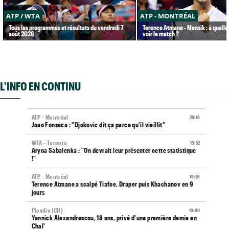
ATP / WTA
ATP - MONTRÉAL
Tous les programmes et résultats du vendredi 7
Terence Atmane - Mensik : à quelle
août 2026
voir le match ?
L'INFO EN CONTINU
ATP - Montréal
20:18
Joao Fonseca : "Djokovic dit ça parce qu'il vieillit"
WTA - Toronto
19:52
Aryna Sabalenka : "On devrait leur présenter cette statistique
!"
ATP - Montréal
19:26
Terence Atmane a scalpé Tiafoe, Draper puis Khachanov en 9
jours
Plovdiv (CH)
19:00
Yannick Alexandrescou, 18 ans, privé d'une première demie en
Chal'