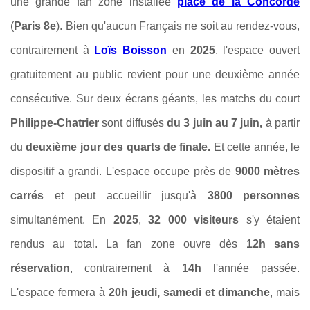
une grande fan zone installée
place de la Concorde
(
Paris 8e
). Bien qu'aucun Français ne soit au rendez-vous,
contrairement à
Loïs Boisson
en
2025
, l'espace ouvert
gratuitement au public revient pour une deuxième année
consécutive. Sur deux écrans géants, les matchs du court
Philippe-Chatrier
sont diffusés
du 3 juin au 7 juin,
à partir
du
deuxième jour des quarts de finale.
Et cette année, le
dispositif a grandi. L'espace occupe près de
9000 mètres
carrés
et peut accueillir jusqu'à
3800 personnes
simultanément. En
2025
,
32 000 visiteurs
s'y étaient
rendus au total. La fan zone ouvre dès
12h sans
réservation
, contrairement à
14h
l'année passée.
L'espace fermera à
20h jeudi, samedi et dimanche
, mais