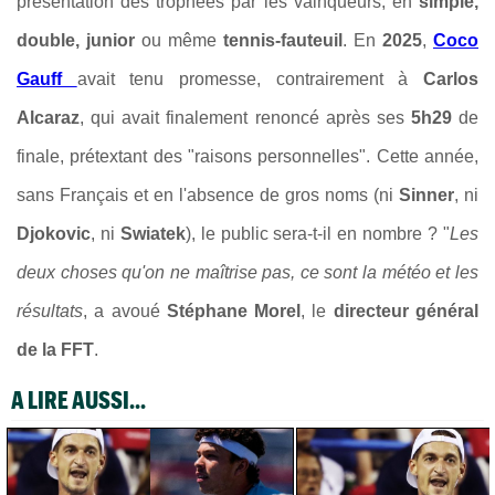
présentation des trophées par les vainqueurs, en
simple,
double, junior
ou même
tennis-fauteuil
. En
2025
,
Coco
Gauff
avait tenu promesse, contrairement à
Carlos
Alcaraz
, qui avait finalement renoncé après ses
5h29
de
finale, prétextant des "raisons personnelles". Cette année,
sans Français et en l'absence de gros noms (ni
Sinner
, ni
Djokovic
, ni
Swiatek
), le public sera-t-il en nombre ? "
Les
deux choses qu'on ne maîtrise pas, ce sont la météo et les
résultats
, a avoué
Stéphane Morel
, le
directeur général
de la FFT
.
A LIRE AUSSI...