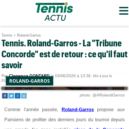
≡
Tennis
>
Roland-Garros
Tennis. Roland-Garros - La "Tribune
Concorde" est de retour : ce qu'il faut
savoir
Par
Clemence GONTARD
le 03/06/2026 à 13:36.
Mis à jour le
ROLAND-GARROS
05/06/2026 à 07:36.
photo: @XRolandGarros
Comme l'année passée,
Roland-Garros
propose aux
Parisiens de profiter des derniers jours du tournoi depuis