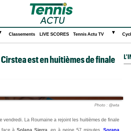
►
►
Classements
LIVE SCORES
Tennis Actu TV
Cyc
L'
Cirstea est en huitièmes de finale
Photo : @wta
e vendredi. La Roumaine a rejoint les huitièmes de finale
0 face à
Solana Sierra
, en à peine 57 minutes.
Sorana