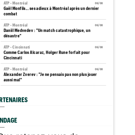
ATP - Montréal
06/08
Gaël Monfils... ses adieux à Montréal après un dernier
combat
ATP - Montréal
06/08
Daniil Medvedev : "Un match catastrophique, un
désastre"
ATP - Cincinnati
06/08
Comme Carlos Alcaraz, Holger Rune forfait pour
Cincinnati
ATP - Montréal
06/08
Alexander Zverev : "Je ne pensais pas non plus jouer
aussi mal"
WTA - Toronto
06/08
Coco Gauff sur les tests génétiques : "Je comprends
RTENAIRES
mais..."
ATP - Montréal
06/08
Auger-Aliassime, forfait : "Une douleur au niveau du
NDAGE
dos"
Carnet Rose
06/08