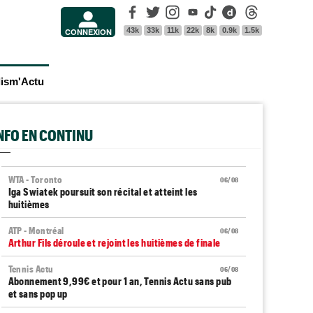
Facebook
Twitter
Instagram
Youtube
Tik Tok
Dailymotion
Threads
43k
33k
11k
22k
8k
0.9k
1.5k
CONNEXION
lism'Actu
INFO EN CONTINU
WTA - Toronto
06/08
Iga Swiatek poursuit son récital et atteint les
huitièmes
ATP - Montréal
06/08
Arthur Fils déroule et rejoint les huitièmes de finale
Tennis Actu
06/08
Abonnement 9,99€ et pour 1 an, Tennis Actu sans pub
et sans pop up