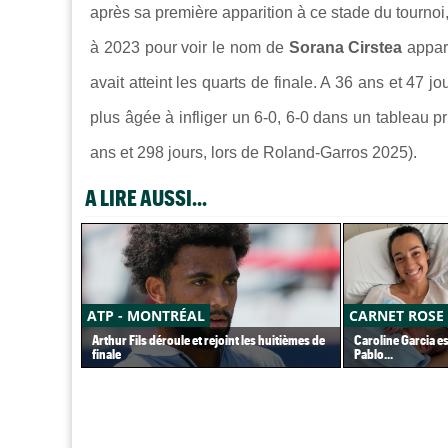
après sa première apparition à ce stade du tournoi
à 2023 pour voir le nom de
Sorana Cirstea
appar
avait atteint les quarts de finale. A 36 ans et 47 jo
plus âgée à infliger un 6-0, 6-0 dans un tableau p
ans et 298 jours, lors de Roland-Garros 2025).
A LIRE AUSSI...
ATP - MONTRÉAL
CARNET ROSE
Arthur Fils déroule et rejoint les huitièmes de
Caroline Garcia e
finale
Pablo...