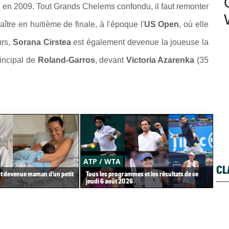
, en 2009. Tout Grands Chelems confondu, il faut remonter
aître en huitième de finale, à l'époque l'
US Open
, où elle
urs,
Sorana Cirstea
est également devenue la joueuse la
rincipal de
Roland-Garros
, devant
Victoria Azarenka
(35
ATP / WTA
US
CL
st devenue maman d’un petit
Tous les programmes et les résultats de ce
Gaë
jeudi 6 août 2026
Gea