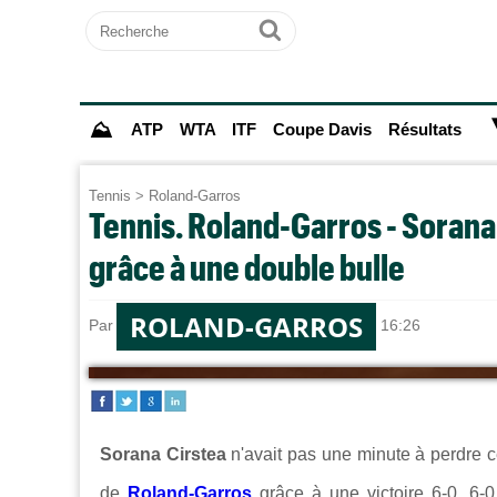
Recherche
Ok
⛰
ATP
WTA
ITF
Coupe Davis
Résultats
Tennis
>
Roland-Garros
Tennis. Roland-Garros - Sorana 
grâce à une double bulle
ROLAND-GARROS
Par
Sebastien CLAUDE
le 29/05/2026 à 16:26
Sorana Cirstea
n'avait pas une minute à perdre c
de
Roland-Garros
grâce à une victoire 6-0, 6-