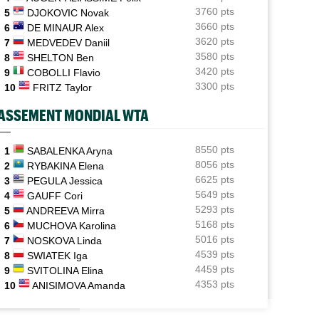
3760 pts
5
DJOKOVIC Novak
ATP / WTA
06/08
3660 pts
6
DE MINAUR Alex
Tous les programmes et les résultats de ce jeudi 6 août
3620 pts
7
MEDVEDEV Daniil
2026
3580 pts
8
SHELTON Ben
INTERVIEW
3420 pts
06/08
9
COBOLLI Flavio
Luca Van Assche : "Je peux être performant tout au
3300 pts
10
FRITZ Taylor
long de l’année"
ASSEMENT MONDIAL WTA
INTERVIEW
06/08
Quentin Halys : "Je n’ai pas eu de coup de téléphone de
sponsors"
8550 pts
1
SABALENKA Aryna
8056 pts
2
RYBAKINA Elena
WTA - Toronto
06/08
6625 pts
3
PEGULA Jessica
Aryna Sabalenka propose... des conférences de presse
5649 pts
4
GAUFF Cori
façon F1
5293 pts
5
ANDREEVA Mirra
5168 pts
6
MUCHOVA Karolina
5016 pts
7
NOSKOVA Linda
4539 pts
8
SWIATEK Iga
4459 pts
9
SVITOLINA Elina
4353 pts
10
ANISIMOVA Amanda