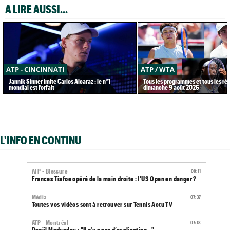
A LIRE AUSSI...
ATP - CINCINNATI
ATP / WTA
Jannik Sinner imite Carlos Alcaraz : le n°1
Tous les programmes et tous les rés
mondial est forfait
dimanche 9 août 2026
L'INFO EN CONTINU
ATP - Blessure
08:11
Frances Tiafoe opéré de la main droite : l'US Open en danger ?
Média
07:37
Toutes vos vidéos sont à retrouver sur Tennis Actu TV
ATP - Montréal
07:18