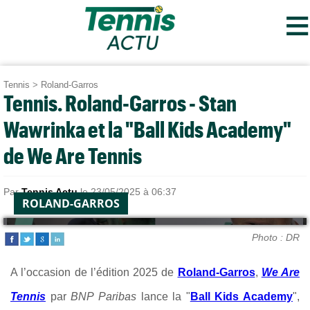
≡
Tennis
>
Roland-Garros
Tennis. Roland-Garros - Stan
Wawrinka et la "Ball Kids Academy"
de We Are Tennis
Par
Tennis Actu
le 23/05/2025 à 06:37
ROLAND-GARROS
Photo : DR
A l’occasion de l’édition 2025 de
Roland-Garros
,
We Are
Tennis
par
BNP Paribas
lance la "
Ball Kids Academy
",