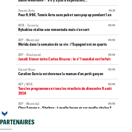
Daniil Medvedev : "Il n’y a pas d’explication..."
Tennis Actu
00:20
Pour 9,99€, Tennis Actu sans pub et sans pop up pendant 1 an
WTA - Toronto
09/08
Rybakina réalise une remontada mais s'en sort
ATP - Montréal
09/08
Mérida dans la semaine de sa vie : l'Espagnol est en quarts
ATP - Cincinnati
09/08
Jannik Sinner imite Carlos Alcaraz : le n°1 mondial est forfait
Carnet Rose
09/08
Caroline Garcia est devenue la maman d’un petit garçon
ATP / WTA
09/08
Tous les programmes et tous les résultats du dimanche 9 août
2026
ATP - Montréal
09/08
Choc Fonseca - Shelton : à quelle heure et sur quelle chaîne ?
ATP - Montréal
09/08
PARTENAIRES
Terence Atmane est désormais tourné vers un immense défi à
relever