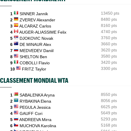
Cincinnati
13450 pts
1
SINNER Jannik
8480 pts
2
ZVEREV Alexander
8160 pts
3
ALCARAZ Carlos
4740 pts
4
AUGER-ALIASSIME Felix
3760 pts
5
DJOKOVIC Novak
3660 pts
6
DE MINAUR Alex
3620 pts
7
MEDVEDEV Daniil
3580 pts
8
SHELTON Ben
3420 pts
9
COBOLLI Flavio
3300 pts
10
FRITZ Taylor
CLASSEMENT MONDIAL WTA
8550 pts
1
SABALENKA Aryna
8056 pts
2
RYBAKINA Elena
6625 pts
3
PEGULA Jessica
5649 pts
4
GAUFF Cori
5293 pts
5
ANDREEVA Mirra
5168 pts
6
MUCHOVA Karolina