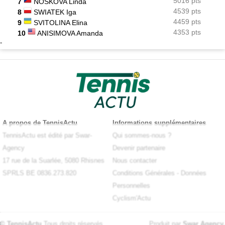
5016 pts
7
NOSKOVA Linda
4539 pts
8
SWIATEK Iga
4459 pts
9
SVITOLINA Elina
4353 pts
10
ANISIMOVA Amanda
-
A propos de TennisActu
Informations supplémentaires
TennisActu est édité par Swar-
Qui sommes-nous ?
Agency
Devenir partenaire
17 rue de la Suarlée, 5080 Rhisnes
Nous contacter
SPRLS BE 0836.273.820
Conditions Générales
-
Données
Personnelles
Cyclism'Actu
© TennisActu
Tous droits réservés
Produit par
Swar Agency
.