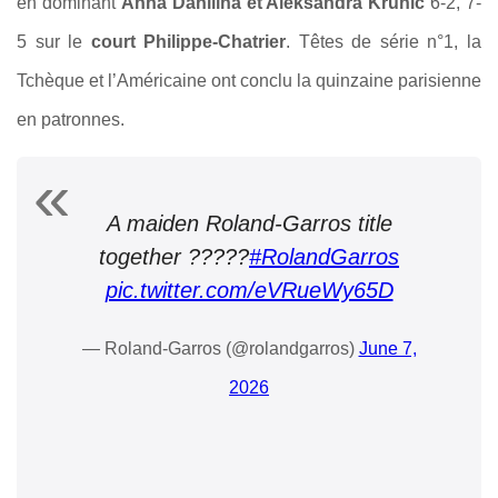
en dominant
Anna Danilina et Aleksandra Krunic
6-2, 7-
5 sur le
court Philippe-Chatrier
. Têtes de série n°1, la
Tchèque et l’Américaine ont conclu la quinzaine parisienne
en patronnes.
A maiden Roland-Garros title
together ?????
#RolandGarros
pic.twitter.com/eVRueWy65D
— Roland-Garros (@rolandgarros)
June 7,
2026