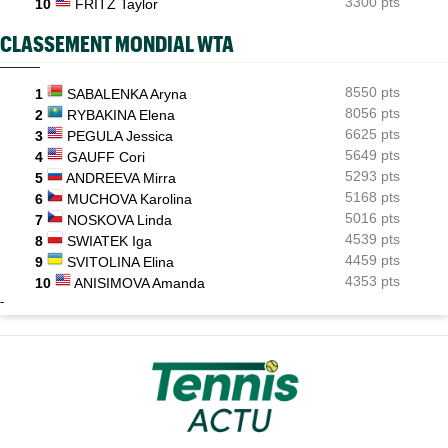
3300 pts
10
FRITZ Taylor
CLASSEMENT MONDIAL WTA
8550 pts
1
SABALENKA Aryna
8056 pts
2
RYBAKINA Elena
6625 pts
3
PEGULA Jessica
5649 pts
4
GAUFF Cori
5293 pts
5
ANDREEVA Mirra
5168 pts
6
MUCHOVA Karolina
5016 pts
7
NOSKOVA Linda
4539 pts
8
SWIATEK Iga
4459 pts
9
SVITOLINA Elina
4353 pts
10
ANISIMOVA Amanda
-