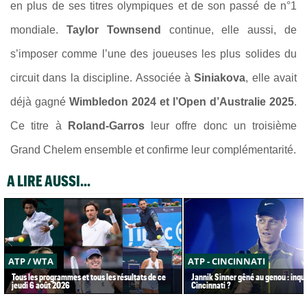
en plus de ses titres olympiques et de son passé de n°1
mondiale.
Taylor Townsend
continue, elle aussi, de
s’imposer comme l’une des joueuses les plus solides du
circuit dans la discipline. Associée à
Siniakova
, elle avait
déjà gagné
Wimbledon 2024 et l’Open d’Australie 2025
.
Ce titre à
Roland-Garros
leur offre donc un troisième
Grand Chelem ensemble et confirme leur complémentarité.
A LIRE AUSSI...
ATP / WTA
ATP - CINCINNATI
Tous les programmes et tous les résultats de ce
Jannik Sinner gêné au genou : inqu
jeudi 6 août 2026
Cincinnati ?