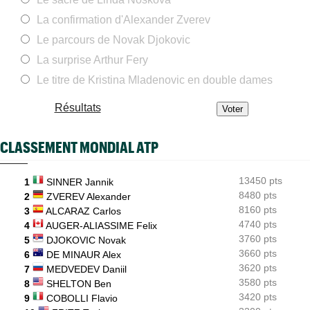
La confirmation d'Alexander Zverev
WTA - Toronto
08:45
Iga Swiatek change son jeu : "Je fais trop de choses trop vite..."
Le parcours de Novak Djokovic
ATP / WTA
08:36
La surprise Arthur Fery
Tous les résultats de ce mercredi 5 août 2026 et de la nuit
Le titre de Kristina Mladenovic en double dames
ATP - Blessure
08:14
Les galères continuent pour Sebastian Korda, opéré du dos...
Résultats
ATP - Montréal
07:28
Shapovalov : "N'importe qui peut battre n'importe qui sauf..."
CLASSEMENT MONDIAL ATP
ATP - Montréal
07:05
Auger-Aliassime : "Les forfaits ? L’une des propositions..."
13450 pts
1
SINNER Jannik
8480 pts
ATP - Montréal
2
ZVEREV Alexander
05/08
Arthur Fils lâche un set mais s'en sort pour son "retour"
8160 pts
3
ALCARAZ Carlos
4740 pts
4
AUGER-ALIASSIME Felix
3760 pts
5
DJOKOVIC Novak
3660 pts
6
DE MINAUR Alex
3620 pts
7
MEDVEDEV Daniil
3580 pts
8
SHELTON Ben
3420 pts
9
COBOLLI Flavio