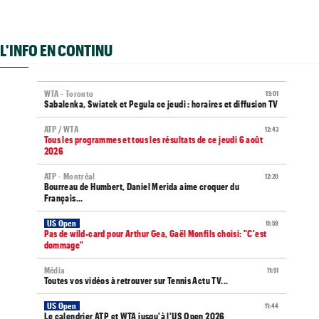
L'INFO EN CONTINU
WTA - Toronto
13:01
Sabalenka, Swiatek et Pegula ce jeudi : horaires et diffusion TV
ATP / WTA
12:43
Tous les programmes et tous les résultats de ce jeudi 6 août
2026
ATP - Montréal
12:20
Bourreau de Humbert, Daniel Merida aime croquer du
Français...
US Open
11:59
Pas de wild-card pour Arthur Gea, Gaël Monfils choisi: "C'est
dommage"
Média
11:51
Toutes vos vidéos à retrouver sur Tennis Actu TV...
US Open
11:44
Le calendrier ATP et WTA jusqu'à l'US Open 2026