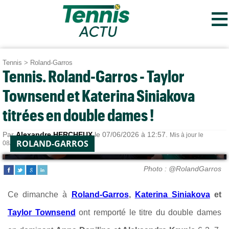
≡
Tennis
>
Roland-Garros
Tennis. Roland-Garros - Taylor
Townsend et Katerina Siniakova
titrées en double dames !
Par
Alexandre HERCHEUX
le 07/06/2026 à 12:57.
Mis à jour le
ROLAND-GARROS
08/06/2026 à 07:57.
Photo : @RolandGarros
Ce dimanche à
Roland-Garros
,
Katerina Siniakova
et
Taylor Townsend
ont remporté le titre du double dames