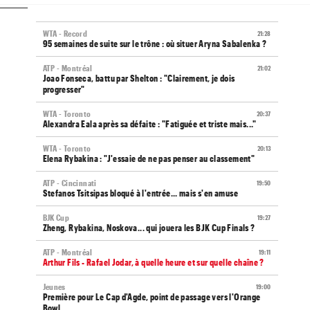
WTA - Record
21:28
95 semaines de suite sur le trône : où situer Aryna Sabalenka ?
ATP - Montréal
21:02
Joao Fonseca, battu par Shelton : "Clairement, je dois
progresser"
WTA - Toronto
20:37
Alexandra Eala après sa défaite : "Fatiguée et triste mais..."
WTA - Toronto
20:13
Elena Rybakina : "J'essaie de ne pas penser au classement"
ATP - Cincinnati
19:50
Stefanos Tsitsipas bloqué à l'entrée... mais s'en amuse
BJK Cup
19:27
Zheng, Rybakina, Noskova... qui jouera les BJK Cup Finals ?
ATP - Montréal
19:11
Arthur Fils - Rafael Jodar, à quelle heure et sur quelle chaîne ?
Jeunes
19:00
Première pour Le Cap d'Agde, point de passage vers l'Orange
Bowl