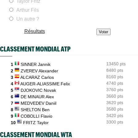
Taylor Fritz
WTA - Toronto
16:27
Iga Swiatek a brisé une drôle de série noire face au Top 20
Arthur Fils
Un autre ?
Istanbul (CH)
16:00
À 30 ans, Lucas Poullain a décroché son premier titre
Challenger !
Résultats
ATP - Montréal
15:36
Luciano Darderi fait mieux que le gratin du tennis mondial
CLASSEMENT MONDIAL ATP
ATP - Montréal
15:15
Avant son quart, Arthur Fils dans un club avec Sinner et Zverev
13450 pts
1
SINNER Jannik
8480 pts
2
ZVEREV Alexander
8160 pts
3
ALCARAZ Carlos
4740 pts
4
AUGER-ALIASSIME Felix
3760 pts
5
DJOKOVIC Novak
3660 pts
6
DE MINAUR Alex
3620 pts
7
MEDVEDEV Daniil
3580 pts
8
SHELTON Ben
3420 pts
9
COBOLLI Flavio
3300 pts
10
FRITZ Taylor
CLASSEMENT MONDIAL WTA