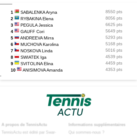
8550 pts
1
SABALENKA Aryna
8056 pts
2
RYBAKINA Elena
6625 pts
3
PEGULA Jessica
5649 pts
4
GAUFF Cori
5293 pts
5
ANDREEVA Mirra
5168 pts
6
MUCHOVA Karolina
5016 pts
7
NOSKOVA Linda
4539 pts
8
SWIATEK Iga
4459 pts
9
SVITOLINA Elina
4353 pts
10
ANISIMOVA Amanda
-
A propos de TennisActu
Informations supplémentaires
TennisActu est édité par Swar-
Qui sommes-nous ?