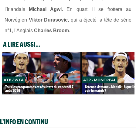
l'Irlandais
Michael Agwi.
En quart, il se frottera au
Norvégien
Viktor Durasovic,
qui a éjecté la tête de série
n°1, l'Anglais
Charles Broom.
A LIRE AUSSI...
ATP / WTA
ATP - MONTRÉAL
Tous les programmes et résultats du vendredi 7
Terence Atmane - Mensik : à quelle
août 2026
voir le match ?
L'INFO EN CONTINU