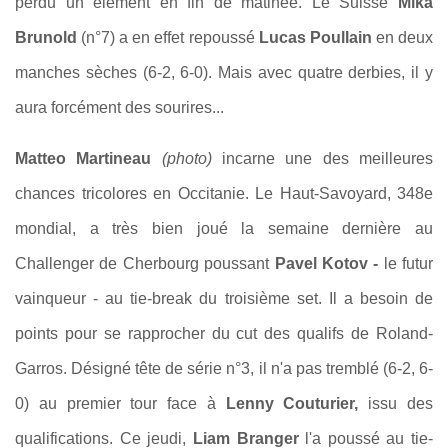
perdu un élément en fin de matinée. Le Suisse
Mika
Brunold
(n°7) a en effet repoussé
Lucas Poullain
en deux
manches sèches (6-2, 6-0). Mais avec quatre derbies, il y
aura forcément des sourires...
Matteo Martineau
(photo)
incarne une des meilleures
chances tricolores en Occitanie. Le Haut-Savoyard, 348e
mondial, a très bien joué la semaine dernière au
Challenger de Cherbourg poussant
Pavel Kotov -
le futur
vainqueur - au tie-break du troisième set. Il a besoin de
points pour se rapprocher du cut des qualifs de Roland-
Garros. Désigné tête de série n°3, il n'a pas tremblé (6-2, 6-
0) au premier tour face à
Lenny Couturier,
issu des
qualifications. Ce jeudi,
Liam Branger
l'a poussé au tie-