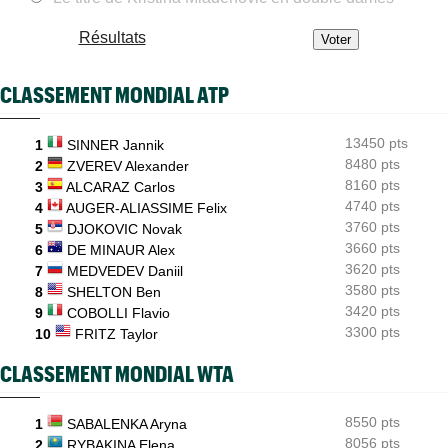
ATP - Cincinnati
07/08
Résultats
Comme Carlos Alcaraz, Holger Rune a renoncé à Cincinnati
WTA - Toronto
07/08
CLASSEMENT MONDIAL ATP
Rybakina, Andreeva, Osaka, Gauff... horaires et diffusion TV
WTA - Toronto
07/08
13450 pts
1
SINNER Jannik
Jelena Ostapenko dénonce les messages d'insultes et de
menaces
8480 pts
2
ZVEREV Alexander
8160 pts
3
ALCARAZ Carlos
4740 pts
4
AUGER-ALIASSIME Felix
3760 pts
5
DJOKOVIC Novak
3660 pts
6
DE MINAUR Alex
3620 pts
7
MEDVEDEV Daniil
3580 pts
8
SHELTON Ben
3420 pts
9
COBOLLI Flavio
3300 pts
10
FRITZ Taylor
CLASSEMENT MONDIAL WTA
8550 pts
1
SABALENKA Aryna
8056 pts
2
RYBAKINA Elena