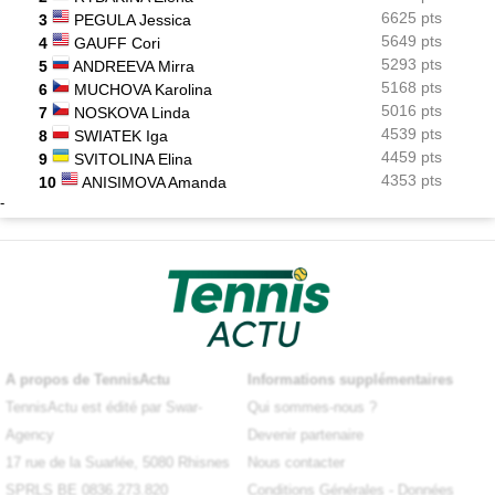
6625 pts
3
PEGULA Jessica
5649 pts
4
GAUFF Cori
5293 pts
5
ANDREEVA Mirra
5168 pts
6
MUCHOVA Karolina
5016 pts
7
NOSKOVA Linda
4539 pts
8
SWIATEK Iga
4459 pts
9
SVITOLINA Elina
4353 pts
10
ANISIMOVA Amanda
-
A propos de TennisActu
Informations supplémentaires
TennisActu est édité par Swar-
Qui sommes-nous ?
Agency
Devenir partenaire
17 rue de la Suarlée, 5080 Rhisnes
Nous contacter
SPRLS BE 0836.273.820
Conditions Générales
-
Données