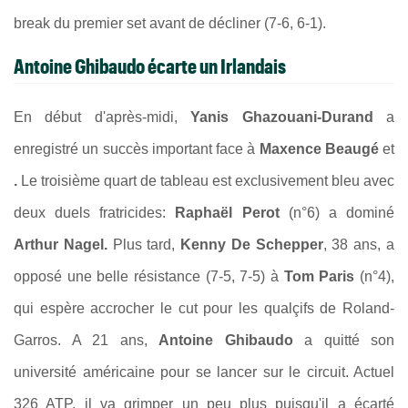
break du premier set avant de décliner (7-6, 6-1).
Antoine Ghibaudo écarte un Irlandais
En début d'après-midi,
Yanis Ghazouani-Durand
a
enregistré un succès important face à
Maxence Beaugé
et
.
Le troisième quart de tableau est exclusivement bleu avec
deux duels fratricides:
Raphaël Perot
(n°6) a dominé
Arthur Nagel.
Plus tard,
Kenny De Schepper
, 38 ans, a
opposé une belle résistance (7-5, 7-5) à
Tom Paris
(n°4),
qui espère accrocher le cut pour les qualçifs de Roland-
Garros. A 21 ans,
Antoine Ghibaudo
a quitté son
université américaine pour se lancer sur le circuit. Actuel
326 ATP, il va grimper un peu plus puisqu'il a écarté