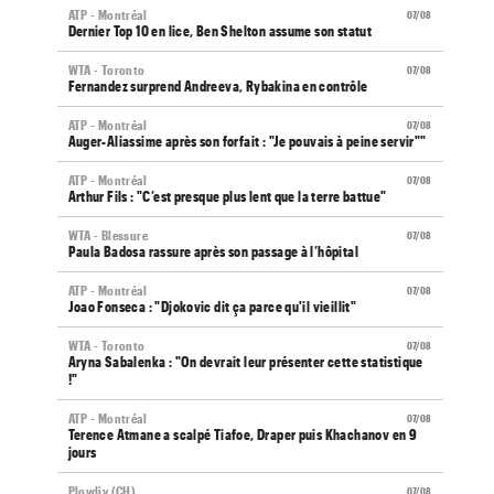
ATP - Montréal
07/08
Dernier Top 10 en lice, Ben Shelton assume son statut
WTA - Toronto
07/08
Fernandez surprend Andreeva, Rybakina en contrôle
ATP - Montréal
07/08
Auger-Aliassime après son forfait : "Je pouvais à peine servir""
ATP - Montréal
07/08
Arthur Fils : "C’est presque plus lent que la terre battue"
WTA - Blessure
07/08
Paula Badosa rassure après son passage à l’hôpital
ATP - Montréal
07/08
Joao Fonseca : "Djokovic dit ça parce qu'il vieillit"
WTA - Toronto
07/08
Aryna Sabalenka : "On devrait leur présenter cette statistique
!"
ATP - Montréal
07/08
Terence Atmane a scalpé Tiafoe, Draper puis Khachanov en 9
jours
Plovdiv (CH)
07/08