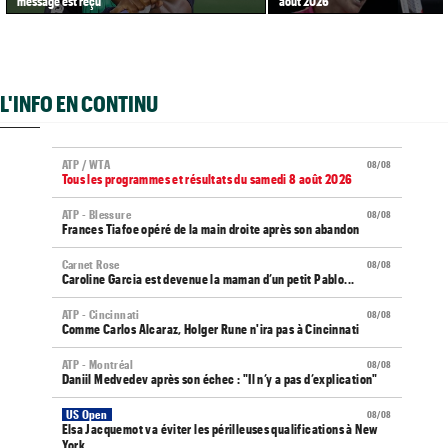
message est reçu"
août 2026
L'INFO EN CONTINU
ATP / WTA
08/08
Tous les programmes et résultats du samedi 8 août 2026
ATP - Blessure
08/08
Frances Tiafoe opéré de la main droite après son abandon
Carnet Rose
08/08
Caroline Garcia est devenue la maman d’un petit Pablo...
ATP - Cincinnati
08/08
Comme Carlos Alcaraz, Holger Rune n'ira pas à Cincinnati
ATP - Montréal
08/08
Daniil Medvedev après son échec : "Il n’y a pas d’explication"
US Open
08/08
Elsa Jacquemot va éviter les périlleuses qualifications à New
York