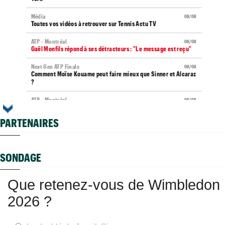
Média
08/08
Toutes vos vidéos à retrouver sur Tennis Actu TV
ATP - Montréal
08/08
Gaël Monfils répond à ses détracteurs : "Le message est reçu"
Next Gen ATP Finals
08/08
Comment Moïse Kouame peut faire mieux que Sinner et Alcaraz
?
ATP - Montréal
08/08
Terence Atmane se tourne vers l'Ohio et un immense défi à
relever
PARTENAIRES
US Open (Q)
08/08
Sept Françaises en qualifs, Kristina Mladenovic "protégée"
SONDAGE
Istanbul (CH)
08/08
Lucas Poullain en finale en Turquie, Antoine Ghibaudo a coincé
Que retenez-vous de Wimbledon
Grodzisk Mazowiecki (CH)
08/08
Mathys Erhard passe à quelques points d'une finale
2026 ?
WTA - Toronto
08/08
Rybakina ne peut plus être reine, Sabalenka n°1 pour le
moment