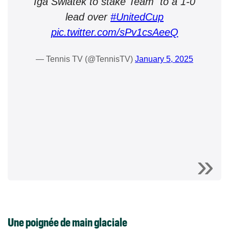
Iga Swiatek to stake Team to a 1-0
lead over
#UnitedCup
pic.twitter.com/sPv1csAeeQ
— Tennis TV (@TennisTV)
January 5, 2025
Une poignée de main glaciale