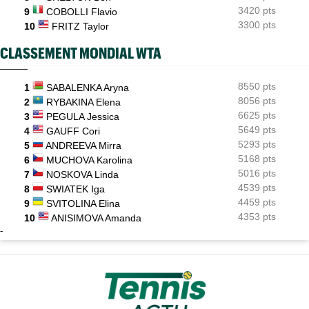
3420 pts
9
COBOLLI Flavio
3300 pts
10
FRITZ Taylor
CLASSEMENT MONDIAL WTA
8550 pts
1
SABALENKA Aryna
8056 pts
2
RYBAKINA Elena
6625 pts
3
PEGULA Jessica
5649 pts
4
GAUFF Cori
5293 pts
5
ANDREEVA Mirra
5168 pts
6
MUCHOVA Karolina
5016 pts
7
NOSKOVA Linda
4539 pts
8
SWIATEK Iga
4459 pts
9
SVITOLINA Elina
4353 pts
10
ANISIMOVA Amanda
-