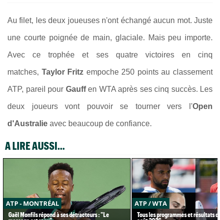
Au filet, les deux joueuses n'ont échangé aucun mot. Juste
une courte poignée de main, glaciale. Mais peu importe.
Avec ce trophée et ses quatre victoires en cinq
matches,
Taylor Fritz
empoche 250 points au classement
ATP, pareil pour
Gauff
en WTA après ses cinq succès. Les
deux joueurs vont pouvoir se tourner vers l'
Open
d'Australie
avec beaucoup de confiance.
A LIRE AUSSI...
ATP - MONTRÉAL
ATP / WTA
Gaël Monfils répond à ses détracteurs : "Le
Tous les programmes et résultats d