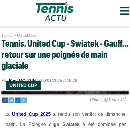
≡
Tennis
>
United Cup
Tennis. United Cup - Swiatek - Gauff...
retour sur une poignée de main
glaciale
Par
Paul MOUGIN
le 06/01/2025 à 18:29
UNITED CUP
Photo : @TennisTV
La
United Cup 2025
a rendu son verdict ce dimanche
matin. La Pologne d'
Iga Swiatek
a été dominée par