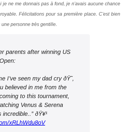
si je ne me donnais pas à fond, je n'avais aucune chance
oyable. Félicitations pour sa première place. C'est bien
 une personne très gentille.
r parents after winning US
Open:
ime I’ve seen my dad cry ðŸ˜‚
u believed in me from the
 coming to this tournament,
 watching Venus & Serena
 incredible..” ðŸ¥¹
r.com/xRLhWdu8oV