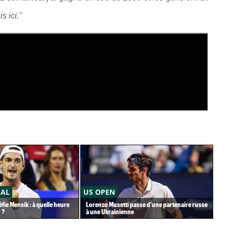
s ici."
ÉAL
US OPEN
AT
fie Mensik : à quelle heure
Lorenzo Musetti passe d'une partenaire russe
Pou
 ?
à une Ukrainienne
hui