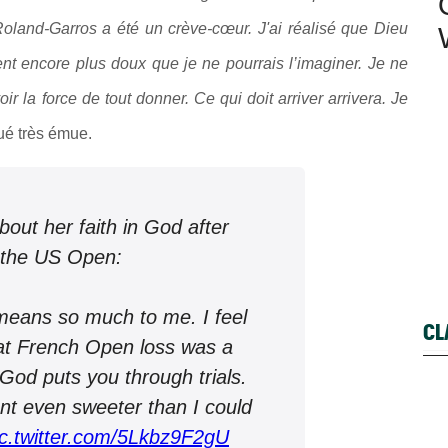
 Roland-Garros a été un crève-cœur. J'ai réalisé que Dieu
 encore plus doux que je ne pourrais l’imaginer. Je ne
ir la force de tout donner. Ce qui doit arriver arrivera. Je
qué très émue.
out her faith in God after
 the US Open:
means so much to me. I feel
CL
hat French Open loss was a
 God puts you through trials.
t even sweeter than I could
ic.twitter.com/5Lkbz9F2gU