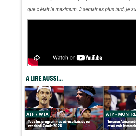
que c'était le maximum. 3 semaines plus tard, je sui
A LIRE AUSSI...
ATP / WTA
ATP - MONTR
Tous les programmes et résultats de ce
Terence Atmane dé
vendredi 7 août 2026
et où voir le match