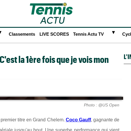
►
►
Classements
LIVE SCORES
Tennis Actu TV
Cyc
L'
C'est la 1ère fois que je vois mon
Photo : @US Open
 premier titre en Grand Chelem.
Coco Gauff
, gagnante de
périale jusqu'au bout.
Une superbe performance qui vient