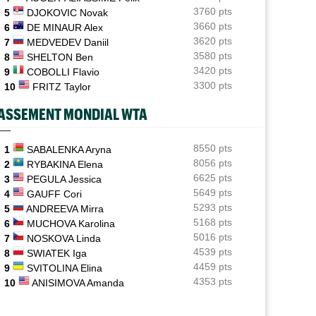
Terence Atmane défie Mensik : à quelle heure et où voir
3760 pts
5
DJOKOVIC Novak
le match ?
3660 pts
6
DE MINAUR Alex
3620 pts
7
MEDVEDEV Daniil
Jeunes
11:39
Le Cap d'Agde ouvre une route directe vers le
3580 pts
8
SHELTON Ben
prestigieux Orange Bowl
3420 pts
9
COBOLLI Flavio
3300 pts
10
FRITZ Taylor
ATP
11:23
Gabriel Debru retourne en NCAA, son coach souhaitait
ASSEMENT MONDIAL WTA
le circuit pro
Istanbul (CH)
8550 pts
11:09
1
SABALENKA Aryna
Bax, Ghibaudo et Poullain peuvent rejoindre les demies
8056 pts
2
RYBAKINA Elena
en Turquie
6625 pts
3
PEGULA Jessica
5649 pts
4
GAUFF Cori
Carnet Rose
11:04
5293 pts
5
ANDREEVA Mirra
Caroline Garcia est désormais maman d’un petit Pablo
5168 pts
6
MUCHOVA Karolina
5016 pts
7
NOSKOVA Linda
4539 pts
8
SWIATEK Iga
4459 pts
9
SVITOLINA Elina
4353 pts
10
ANISIMOVA Amanda