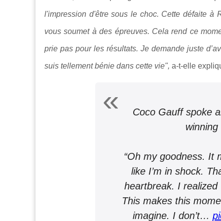
l'impression d'être sous le choc. Cette défaite à
vous soumet à des épreuves. Cela rend ce moment
prie pas pour les résultats. Je demande juste d’avo
suis tellement bénie dans cette vie",
a-t-elle expli
Coco Gauff spoke ab
winning
“Oh my goodness. It 
like I’m in shock. T
heartbreak. I realized
This makes this momen
imagine. I don’t…
p