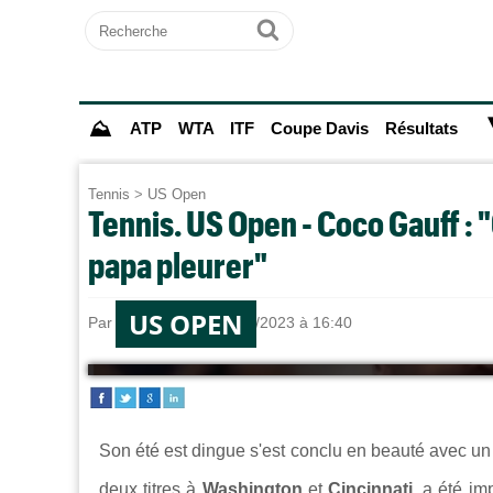
Recherche
Ok
⛰
ATP
WTA
ITF
Coupe Davis
Résultats
Tennis
>
US Open
Tennis. US Open - Coco Gauff : "
papa pleurer"
US OPEN
Par
Aude MAZ
le 10/09/2023 à 16:40
Son été est dingue s'est conclu en beauté avec un
deux titres à
Washington
et
Cincinnati
, a été im