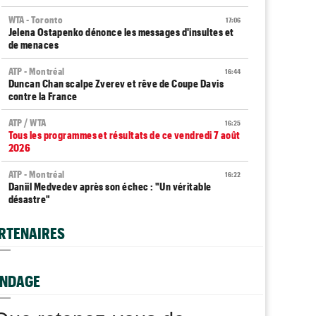
WTA - Toronto
17:06
Jelena Ostapenko dénonce les messages d'insultes et
de menaces
ATP - Montréal
16:44
Duncan Chan scalpe Zverev et rêve de Coupe Davis
contre la France
ATP / WTA
16:25
Tous les programmes et résultats de ce vendredi 7 août
2026
ATP - Montréal
16:22
Daniil Medvedev après son échec : "Un véritable
désastre"
Jeunes
16:00
RTENAIRES
Championne du monde en 2025, la France U14 a été
éliminée en poules
WTA - Toronto
NDAGE
15:33
Coco Gauff : "Je soutiens la communauté trans, mais..."
Jeunes
15:05