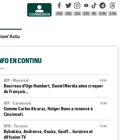
Facebook
Twitter
Instagram
Youtube
Tik Tok
Dailymotion
Threads
43k
33k
11k
22k
8k
0.9k
1.5k
CONNEXION
lism'Actu
INFO EN CONTINU
ATP - Montréal
17:55
Bourreau d'Ugo Humbert, Daniel Merida aime croquer
du Français...
ATP - Cincinnati
17:29
Comme Carlos Alcaraz, Holger Rune a renoncé à
Cincinnati
WTA - Toronto
17:26
Rybakina, Andreeva, Osaka, Gauff... horaires et
diffusion TV