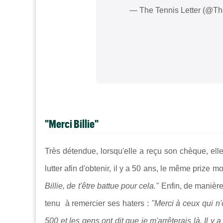
— The Tennis Letter (@Th
"Merci Billie"
Très détendue, lorsqu'elle a reçu son chèque, ell
lutter afin d'obtenir, il y a 50 ans, le même priz
Billie, de t'être battue pour cela."
Enfin, de manière
tenu à remercier ses haters :
"Merci à ceux qui n'o
500 et les gens ont dit que je m'arrêterais là. Il y 