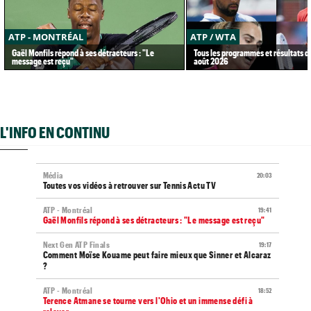
ATP - MONTRÉAL
ATP / WTA
Gaël Monfils répond à ses détracteurs : "Le
Tous les programmes et résultats d
message est reçu"
août 2026
L'INFO EN CONTINU
Média
20:03
Toutes vos vidéos à retrouver sur Tennis Actu TV
ATP - Montréal
19:41
Gaël Monfils répond à ses détracteurs : "Le message est reçu"
Next Gen ATP Finals
19:17
Comment Moïse Kouame peut faire mieux que Sinner et Alcaraz
?
ATP - Montréal
18:52
Terence Atmane se tourne vers l'Ohio et un immense défi à