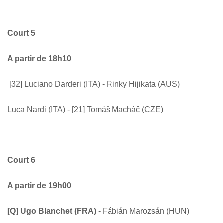
Court 5
A partir de 18h10
[32] Luciano Darderi (ITA) - Rinky Hijikata (AUS)
Luca Nardi (ITA) - [21] Tomáš Macháč (CZE)
Court 6
A partir de 19h00
[Q] Ugo Blanchet (FRA)
- Fábián Marozsán (HUN)