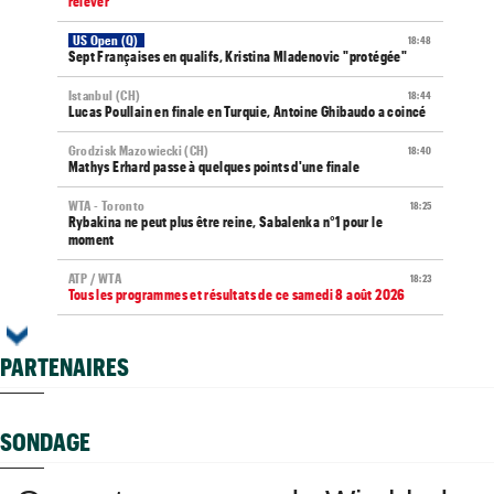
relever
US Open (Q)
18:48
Sept Françaises en qualifs, Kristina Mladenovic "protégée"
Istanbul (CH)
18:44
Lucas Poullain en finale en Turquie, Antoine Ghibaudo a coincé
Grodzisk Mazowiecki (CH)
18:40
Mathys Erhard passe à quelques points d'une finale
WTA - Toronto
18:25
Rybakina ne peut plus être reine, Sabalenka n°1 pour le
moment
ATP / WTA
18:23
Tous les programmes et résultats de ce samedi 8 août 2026
ATP - Montréal
18:11
Combien gagnent les joueurs au Masters 1000 de Montréal ?
PARTENAIRES
ATP
17:54
Gabriel Debru retourne aux USA, son coach avait une autre
idée...
SONDAGE
ATP - Montréal
17:49
Arthur Fils et Rinderknech ce samedi... horaires et diffusion TV