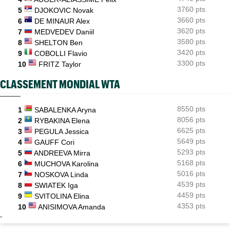
3760 pts
5
DJOKOVIC Novak
3660 pts
6
DE MINAUR Alex
3620 pts
7
MEDVEDEV Daniil
3580 pts
8
SHELTON Ben
3420 pts
9
COBOLLI Flavio
3300 pts
10
FRITZ Taylor
CLASSEMENT MONDIAL WTA
8550 pts
1
SABALENKA Aryna
8056 pts
2
RYBAKINA Elena
6625 pts
3
PEGULA Jessica
5649 pts
4
GAUFF Cori
5293 pts
5
ANDREEVA Mirra
5168 pts
6
MUCHOVA Karolina
5016 pts
7
NOSKOVA Linda
4539 pts
8
SWIATEK Iga
4459 pts
9
SVITOLINA Elina
4353 pts
10
ANISIMOVA Amanda
-