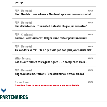
pop up
ATP - Montréal
06/08
Gaël Monfils... ses adieux à Montréal après un dernier combat
ATP - Montréal
06/08
Daniil Medvedev : "Un match catastrophique, un désastre"
ATP - Cincinnati
06/08
Comme Carlos Alcaraz, Holger Rune forfait pour Cincinnati
ATP - Montréal
06/08
Alexander Zverev : "Je ne pensais pas non plus jouer aussi mal"
WTA - Toronto
06/08
Coco Gauff sur les tests génétiques : "Je comprends mais..."
ATP - Montréal
06/08
Auger-Aliassime, forfait : "Une douleur au niveau du dos"
Carnet Rose
06/08
Caroline Garcia est devenue maman d’un petit Pablo...
US Open
06/08
PARTENAIRES
Elsa Jacquemot va éviter les périlleuses qualifications
US Open
06/08