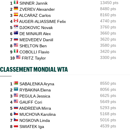
13450 pts
1
SINNER Jannik
8480 pts
WTA - Toronto
2
ZVEREV Alexander
06/08
Aryna Sabalenka propose... des conférences de presse façon F1
8160 pts
3
ALCARAZ Carlos
4740 pts
4
AUGER-ALIASSIME Felix
3760 pts
5
DJOKOVIC Novak
3660 pts
6
DE MINAUR Alex
3620 pts
7
MEDVEDEV Daniil
3580 pts
8
SHELTON Ben
3420 pts
9
COBOLLI Flavio
3300 pts
10
FRITZ Taylor
CLASSEMENT MONDIAL WTA
8550 pts
1
SABALENKA Aryna
8056 pts
2
RYBAKINA Elena
6625 pts
3
PEGULA Jessica
5649 pts
4
GAUFF Cori
5293 pts
5
ANDREEVA Mirra
5168 pts
6
MUCHOVA Karolina
5016 pts
7
NOSKOVA Linda
4539 pts
8
SWIATEK Iga