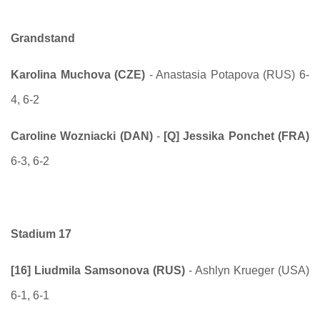
Grandstand
Karolina Muchova (CZE)
- Anastasia Potapova (RUS) 6-
4, 6-2
Caroline Wozniacki (DAN)
-
[Q] Jessika Ponchet (FRA)
6-3, 6-2
Stadium 17
[16] Liudmila Samsonova (RUS)
- Ashlyn Krueger (USA)
6-1, 6-1