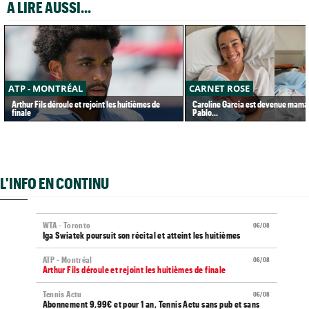
A LIRE AUSSI...
ATP - MONTRÉAL
CARNET ROSE
Arthur Fils déroule et rejoint les huitièmes de
Caroline Garcia est devenue maman
finale
Pablo...
L'INFO EN CONTINU
WTA - Toronto
06/08
Iga Swiatek poursuit son récital et atteint les huitièmes
ATP - Montréal
06/08
Arthur Fils déroule et rejoint les huitièmes de finale
Tennis Actu
06/08
Abonnement 9,99€ et pour 1 an, Tennis Actu sans pub et sans