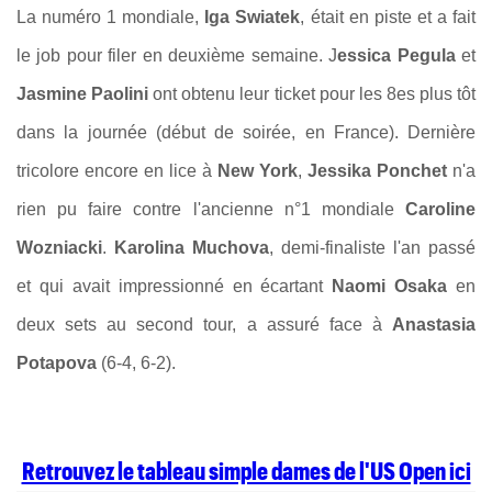
La numéro 1 mondiale,
Iga Swiatek
, était en piste et a fait
le job pour filer en deuxième semaine. J
essica Pegula
et
Jasmine Paolini
ont obtenu leur ticket pour les 8es plus tôt
dans la journée (début de soirée, en France). Dernière
tricolore encore en lice à
New York
,
Jessika Ponchet
n'a
rien pu faire contre l'ancienne n°1 mondiale
Caroline
Wozniacki
.
Karolina Muchova
, demi-finaliste l'an passé
et qui avait impressionné en écartant
Naomi Osaka
en
deux sets au second tour, a assuré face à
Anastasia
Potapova
(6-4, 6-2).
Retrouvez le tableau simple dames de l'US Open ici