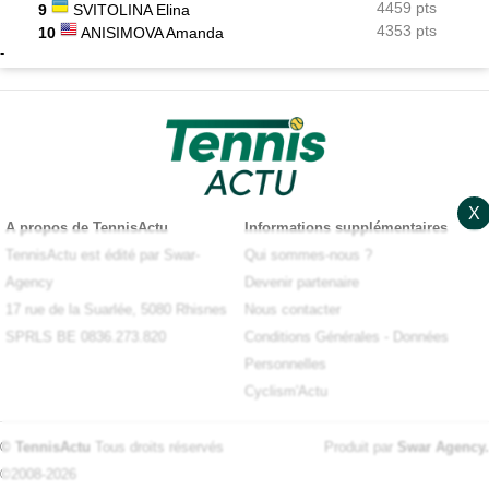
4459 pts
9
SVITOLINA Elina
4353 pts
10
ANISIMOVA Amanda
-
X
A propos de TennisActu
Informations supplémentaires
TennisActu est édité par Swar-
Qui sommes-nous ?
Agency
Devenir partenaire
17 rue de la Suarlée, 5080 Rhisnes
Nous contacter
SPRLS BE 0836.273.820
Conditions Générales
-
Données
Personnelles
Cyclism'Actu
© TennisActu
Tous droits réservés
Produit par
Swar Agency
.
©2008-2026