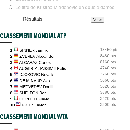
Le titre de Kristina Mladenovic en double dames
ATP - Montréal
09:35
Une semaine après Washington, Rafa Jodar dompte encore
Musetti
Résultats
ATP / WTA
09:20
Tous les résultats de ce jeudi 6 août 2026 et de la nuit
CLASSEMENT MONDIAL ATP
ATP - Montréal
09:00
Rinderknech profite de l'abandon de Tiafoe et file en huitièmes
13450 pts
1
SINNER Jannik
Tennis Actu
8480 pts
08:58
2
ZVEREV Alexander
Abonnement 9,99€ et pour 1 an, Tennis Actu sans pub et sans
8160 pts
3
ALCARAZ Carlos
pop up
4740 pts
4
AUGER-ALIASSIME Felix
3760 pts
US Open
5
DJOKOVIC Novak
08:50
Les amoureux Monfils et Svitolina ensemble pour le double
3660 pts
6
DE MINAUR Alex
mixte ?
3620 pts
7
MEDVEDEV Daniil
3580 pts
8
SHELTON Ben
3420 pts
9
COBOLLI Flavio
3300 pts
10
FRITZ Taylor
CLASSEMENT MONDIAL WTA