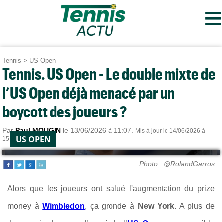
≡
Tennis
>
US Open
Tennis. US Open - Le double mixte de
l’US Open déjà menacé par un
boycott des joueurs ?
Par
Paul MOUGIN
le 13/06/2026 à 11:07.
Mis à jour le 14/06/2026 à
US OPEN
15:15.
Photo : @RolandGarros
Alors que les joueurs ont salué l'augmentation du prize
money à
Wimbledon
, ça gronde à
New York
. A plus de