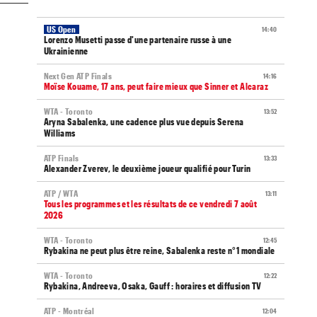
US Open
14:40
Lorenzo Musetti passe d'une partenaire russe à une
Ukrainienne
Next Gen ATP Finals
14:16
Moïse Kouame, 17 ans, peut faire mieux que Sinner et Alcaraz
WTA - Toronto
13:52
Aryna Sabalenka, une cadence plus vue depuis Serena
Williams
ATP Finals
13:33
Alexander Zverev, le deuxième joueur qualifié pour Turin
ATP / WTA
13:11
Tous les programmes et les résultats de ce vendredi 7 août
2026
WTA - Toronto
12:45
Rybakina ne peut plus être reine, Sabalenka reste n°1 mondiale
WTA - Toronto
12:22
Rybakina, Andreeva, Osaka, Gauff : horaires et diffusion TV
ATP - Montréal
12:04