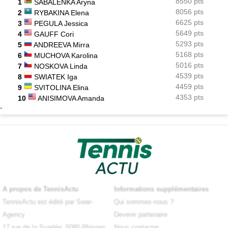
8550 pts
1
SABALENKA Aryna
8056 pts
2
RYBAKINA Elena
6625 pts
3
PEGULA Jessica
5649 pts
4
GAUFF Cori
5293 pts
5
ANDREEVA Mirra
5168 pts
6
MUCHOVA Karolina
5016 pts
7
NOSKOVA Linda
4539 pts
8
SWIATEK Iga
4459 pts
9
SVITOLINA Elina
4353 pts
10
ANISIMOVA Amanda
-
A propos de TennisActu
Informations supplémentaires
TennisActu est édité par Swar-
Qui sommes-nous ?
Agency
Devenir partenaire
17 rue de la Suarlée, 5080 Rhisnes
Nous contacter