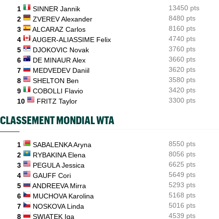
INTERVIEW
06/08
13450 pts
1
SINNER Jannik
Luca Van Assche : "Je peux être performant tout au long de
l’année"
8480 pts
2
ZVEREV Alexander
8160 pts
3
ALCARAZ Carlos
4740 pts
4
AUGER-ALIASSIME Felix
3760 pts
5
DJOKOVIC Novak
3660 pts
6
DE MINAUR Alex
3620 pts
7
MEDVEDEV Daniil
3580 pts
8
SHELTON Ben
3420 pts
9
COBOLLI Flavio
3300 pts
10
FRITZ Taylor
CLASSEMENT MONDIAL WTA
8550 pts
1
SABALENKA Aryna
8056 pts
2
RYBAKINA Elena
6625 pts
3
PEGULA Jessica
5649 pts
4
GAUFF Cori
5293 pts
5
ANDREEVA Mirra
5168 pts
6
MUCHOVA Karolina
5016 pts
7
NOSKOVA Linda
4539 pts
8
SWIATEK Iga