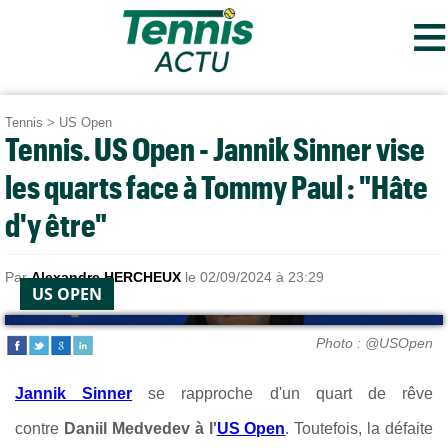
≡
Tennis
>
US Open
Tennis. US Open - Jannik Sinner vise
les quarts face à Tommy Paul : "Hâte
d'y être"
Par
Alexandre HERCHEUX
le 02/09/2024 à 23:29
US OPEN
Photo : @USOpen
Jannik Sinner
se rapproche d'un quart de rêve
contre
Daniil Medvedev à l'
US Open
. Toutefois, la défaite