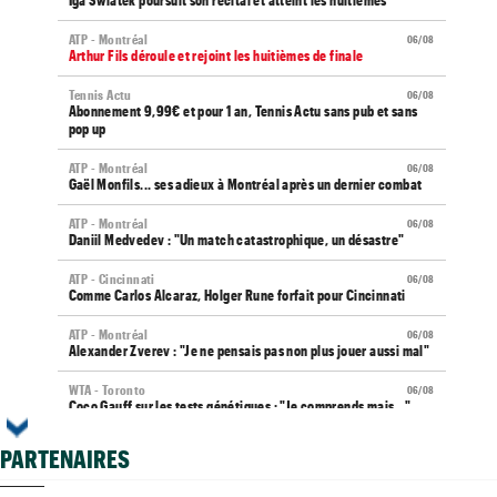
Iga Swiatek poursuit son récital et atteint les huitièmes
ATP - Montréal
06/08
Arthur Fils déroule et rejoint les huitièmes de finale
Tennis Actu
06/08
Abonnement 9,99€ et pour 1 an, Tennis Actu sans pub et sans
pop up
ATP - Montréal
06/08
Gaël Monfils... ses adieux à Montréal après un dernier combat
ATP - Montréal
06/08
Daniil Medvedev : "Un match catastrophique, un désastre"
ATP - Cincinnati
06/08
Comme Carlos Alcaraz, Holger Rune forfait pour Cincinnati
ATP - Montréal
06/08
Alexander Zverev : "Je ne pensais pas non plus jouer aussi mal"
WTA - Toronto
06/08
Coco Gauff sur les tests génétiques : "Je comprends mais..."
ATP - Montréal
06/08
PARTENAIRES
Auger-Aliassime, forfait : "Une douleur au niveau du dos"