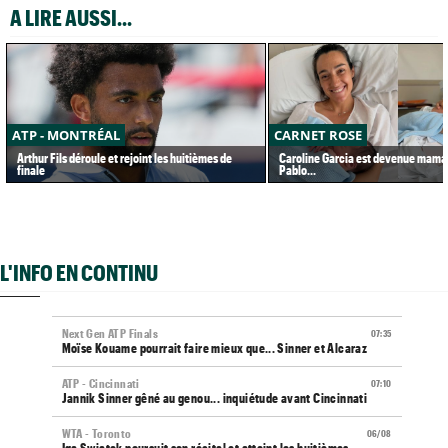
A LIRE AUSSI...
ATP - MONTRÉAL
CARNET ROSE
Arthur Fils déroule et rejoint les huitièmes de
Caroline Garcia est devenue maman
finale
Pablo...
L'INFO EN CONTINU
Next Gen ATP Finals
07:35
Moïse Kouame pourrait faire mieux que... Sinner et Alcaraz
ATP - Cincinnati
07:10
Jannik Sinner gêné au genou... inquiétude avant Cincinnati
WTA - Toronto
06/08