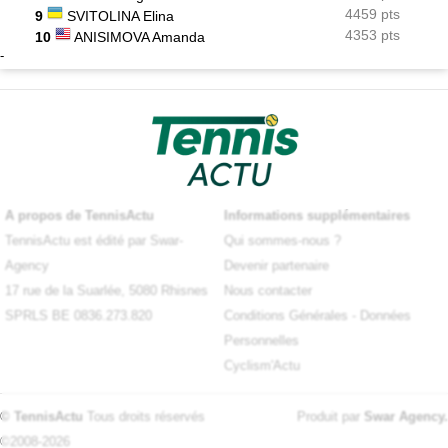
4459 pts
9
SVITOLINA Elina
4353 pts
10
ANISIMOVA Amanda
-
A propos de TennisActu
Informations supplémentaires
TennisActu est édité par Swar-
Qui sommes-nous ?
Agency
Devenir partenaire
17 rue de la Suarlée, 5080 Rhisnes
Nous contacter
SPRLS BE 0836.273.820
Conditions Générales
-
Données
Personnelles
Cyclism'Actu
© TennisActu
Tous droits réservés
Produit par
Swar Agency
.
©2008-2026