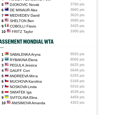
et sans pop up
3760 pts
5
DJOKOVIC Novak
3660 pts
6
DE MINAUR Alex
US Open
08:50
3620 pts
7
MEDVEDEV Daniil
Les amoureux Monfils et Svitolina ensemble pour le
double mixte ?
3580 pts
8
SHELTON Ben
3420 pts
9
COBOLLI Flavio
ATP - Montréal
08:25
3300 pts
10
FRITZ Taylor
Griekspoor : "Quand on connaît mon histoire face à
Zverev..."
ASSEMENT MONDIAL WTA
ATP - Montréal
08:00
João Fonseca répond aux critiques : "Le circuit est
8550 pts
1
SABALENKA Aryna
éprouvant"
8056 pts
2
RYBAKINA Elena
6625 pts
3
PEGULA Jessica
ATP - Cincinnati
07:10
5649 pts
4
GAUFF Cori
Jannik Sinner gêné au genou... inquiétude avant
5293 pts
5
ANDREEVA Mirra
Cincinnati
5168 pts
6
MUCHOVA Karolina
5016 pts
7
NOSKOVA Linda
4539 pts
8
SWIATEK Iga
4459 pts
9
SVITOLINA Elina
4353 pts
10
ANISIMOVA Amanda