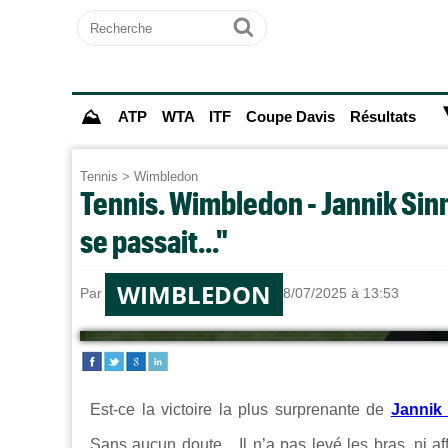
Recherche
Ok
⛰
ATP
WTA
ITF
Coupe Davis
Résultats
Tennis
>
Wimbledon
Tennis. Wimbledon - Jannik Sin
se passait..."
WIMBLEDON
Par
Alexandre HERCHEUX
le 08/07/2025 à 13:53
Est-ce la victoire la plus surprenante de
Jannik
Sans aucun doute...
Il n’a pas levé les bras, ni a