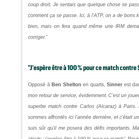
coup droit. Je sentais que quelque chose se pass
comment ça se passe. Ici, à l'ATP, on a de bons ki
bien, mais on fera quand même une IRM demain
corriger."
"J'espère être à 100 % pour ce match contre
Opposé à
Ben Shelton
en quarts,
Sinner
est da
mon retour de service, évidemment. C'est un joueu
superbe match contre Carlos (Alcaraz) à Paris. I
sommes affrontés ici l'année dernière, et c'était un
suis sûr qu'il me posera des défis importants. M
atouts ; j'espère être à 100 % pour ce match"
. Pour