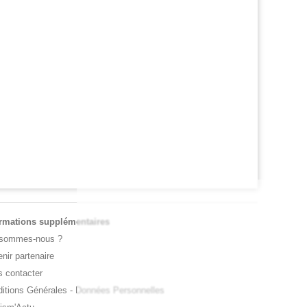
RNET ROSE
ATP / WTA
oline Garcia est désormais maman d’un
Tous les résultats de ce jeudi 6 août 20
it Pablo
de la nuit
ormations supplémentaires
 sommes-nous ?
nir partenaire
 contacter
itions Générales
-
Données Personnelles