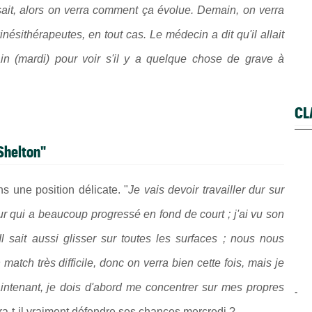
ait, alors on verra comment ça évolue. Demain, on verra
nésithérapeutes, en tout cas. Le médecin a dit qu'il allait
 (mardi) pour voir s'il y a quelque chose de grave à
CL
 Shelton"
ns une position délicate. "
Je vais devoir travailler dur sur
r qui a beaucoup progressé en fond de court ; j'ai vu son
l sait aussi glisser sur toutes les surfaces ; nous nous
 match très difficile, donc on verra bien cette fois, mais je
aintenant, je dois d'abord me concentrer sur mes propres
-
ra-t-il vraiment défendre ses chances mercredi ?