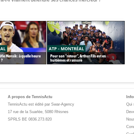
ÉAL
ATP - MONTRÉAL
CA
fie Mensik : à quelle heure
Pour son "retour", Arthur Fils est en
Car
 ?
huitièmes et rassure
pet
A propos de TennisActu
Inf
TennisActu est édité par Swar-Agency
Qui
17 rue de la Suarlée, 5080 Rhisnes
Deve
SPRLS BE 0836.273.820
Nous
Cond