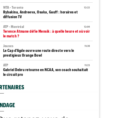
WTA - Toronto
12:22
Rybakina, Andreeva, Osaka, Gauff : horaires et
diffusion TV
ATP - Montréal
12:04
Terence Atmane défie Mensik : à quelle heure et où voir
le match ?
Jeunes
11:39
Le Cap d'Agde ouvre une route directe vers le
prestigieux Orange Bowl
ATP
11:23
Gabriel Debru retourne en NCAA, son coach souhaitait
le circuit pro
Istanbul (CH)
11:09
RTENAIRES
Bax, Ghibaudo et Poullain peuvent rejoindre les demies
en Turquie
Carnet Rose
NDAGE
11:04
Caroline Garcia est désormais maman d’un petit Pablo
Grodzisk Mazowiecki (CH)
10:51