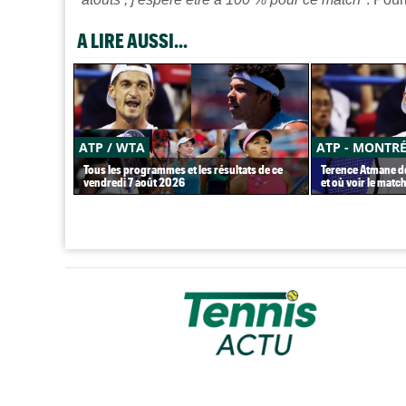
A LIRE AUSSI...
ATP / WTA
ATP - MONTR
Tous les programmes et les résultats de ce
Terence Atmane dé
vendredi 7 août 2026
et où voir le match