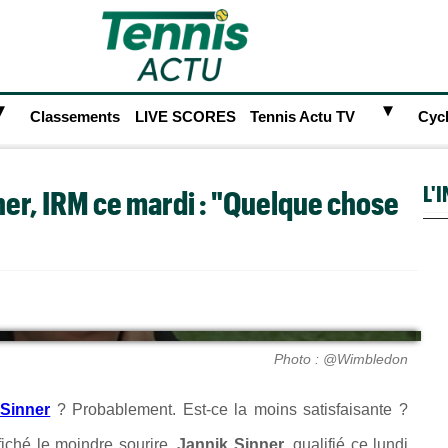
►
►
Classements
LIVE SCORES
Tennis Actu TV
Cyc
L'
ner, IRM ce mardi : "Quelque chose
Photo : @Wimbledon
 Sinner
? Probablement. Est-ce la moins satisfaisante ?
ffiché le moindre sourire.
Jannik Sinner
, qualifié ce lundi