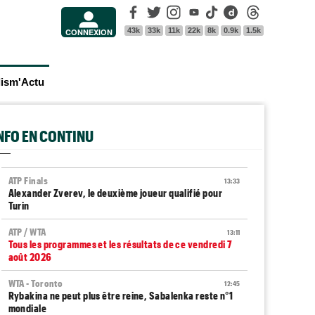
Facebook
Twitter
Instagram
Youtube
Tik Tok
Dailymotion
Threads
43k
33k
11k
22k
8k
0.9k
1.5k
CONNEXION
lism'Actu
INFO EN CONTINU
ATP Finals
13:33
Alexander Zverev, le deuxième joueur qualifié pour
Turin
ATP / WTA
13:11
Tous les programmes et les résultats de ce vendredi 7
août 2026
WTA - Toronto
12:45
Rybakina ne peut plus être reine, Sabalenka reste n°1
mondiale