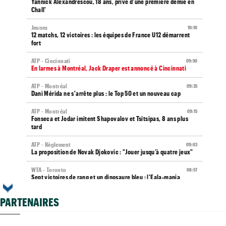
Yannick Alexandrescou, 18 ans, privé d'une première demie en
Chall'
Jeunes
10:10
12 matchs, 12 victoires : les équipes de France U12 démarrent
fort
ATP - Cincinnati
09:50
En larmes à Montréal, Jack Draper est annoncé à Cincinnati
ATP - Montréal
09:35
Dani Mérida ne s'arrête plus : le Top 50 et un nouveau cap
ATP - Montréal
09:15
Fonseca et Jodar imitent Shapovalov et Tsitsipas, 8 ans plus
tard
ATP - Règlement
09:03
La proposition de Novak Djokovic : "Jouer jusqu’à quatre jeux"
WTA - Toronto
08:57
Sept victoires de rang et un dinosaure bleu : l'Eala-mania
continue
PARTENAIRES
ATP - Montréal
08:36
Terence Atmane stoppé : place à un immense défi à Cincinnati