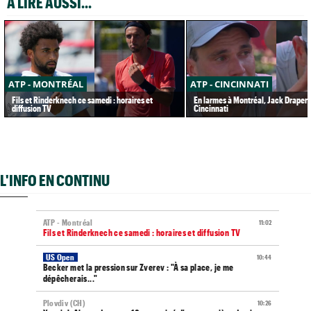
A LIRE AUSSI...
ATP - MONTRÉAL
ATP - CINCINNATI
Fils et Rinderknech ce samedi : horaires et
En larmes à Montréal, Jack Draper 
diffusion TV
Cincinnati
L'INFO EN CONTINU
ATP - Montréal
11:02
Fils et Rinderknech ce samedi : horaires et diffusion TV
US Open
10:44
Becker met la pression sur Zverev : "À sa place, je me
dépêcherais..."
Plovdiv (CH)
10:26