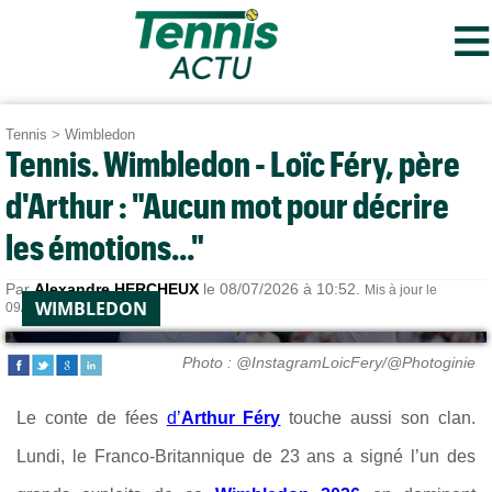
≡
Tennis
>
Wimbledon
Tennis. Wimbledon - Loïc Féry, père
d'Arthur : "Aucun mot pour décrire
les émotions..."
Par
Alexandre HERCHEUX
le 08/07/2026 à 10:52.
Mis à jour le
WIMBLEDON
09/07/2026 à 19:02.
Photo : @InstagramLoicFery/@Photoginie
Le conte de fées
d’
Arthur Féry
touche aussi son clan.
Lundi, le Franco-Britannique de 23 ans a signé l’un des