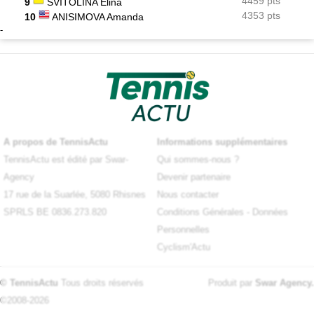
4459 pts
9
SVITOLINA Elina
4353 pts
10
ANISIMOVA Amanda
-
A propos de TennisActu
Informations supplémentaires
TennisActu est édité par Swar-
Qui sommes-nous ?
Agency
Devenir partenaire
17 rue de la Suarlée, 5080 Rhisnes
Nous contacter
SPRLS BE 0836.273.820
Conditions Générales
-
Données
Personnelles
Cyclism'Actu
© TennisActu
Tous droits réservés
Produit par
Swar Agency
.
©2008-2026