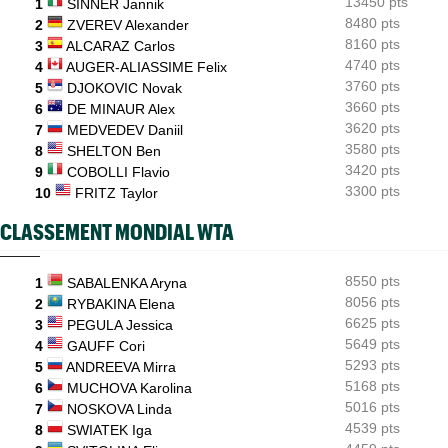
13450 pts
Dernier Top 10 en lice, Ben Shelton assume son statut
1
SINNER Jannik
8480 pts
2
ZVEREV Alexander
WTA - Toronto
07/08
8160 pts
3
ALCARAZ Carlos
Fernandez surprend Andreeva, Rybakina en contrôle
4740 pts
4
AUGER-ALIASSIME Felix
3760 pts
5
DJOKOVIC Novak
3660 pts
6
DE MINAUR Alex
3620 pts
7
MEDVEDEV Daniil
3580 pts
8
SHELTON Ben
3420 pts
9
COBOLLI Flavio
3300 pts
10
FRITZ Taylor
CLASSEMENT MONDIAL WTA
8550 pts
1
SABALENKA Aryna
8056 pts
2
RYBAKINA Elena
6625 pts
3
PEGULA Jessica
5649 pts
4
GAUFF Cori
5293 pts
5
ANDREEVA Mirra
5168 pts
6
MUCHOVA Karolina
5016 pts
7
NOSKOVA Linda
4539 pts
8
SWIATEK Iga