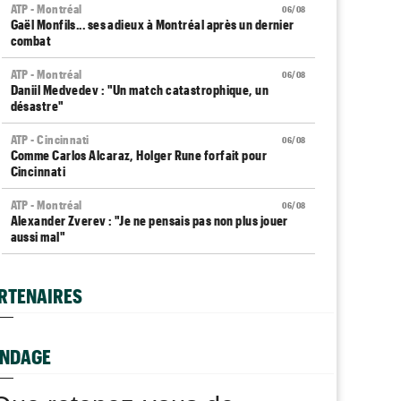
ATP - Montréal
06/08
Gaël Monfils... ses adieux à Montréal après un dernier
combat
ATP - Montréal
06/08
Daniil Medvedev : "Un match catastrophique, un
désastre"
ATP - Cincinnati
06/08
Comme Carlos Alcaraz, Holger Rune forfait pour
Cincinnati
ATP - Montréal
06/08
Alexander Zverev : "Je ne pensais pas non plus jouer
aussi mal"
WTA - Toronto
06/08
Coco Gauff sur les tests génétiques : "Je comprends
RTENAIRES
mais..."
ATP - Montréal
06/08
Auger-Aliassime, forfait : "Une douleur au niveau du
NDAGE
dos"
Carnet Rose
06/08