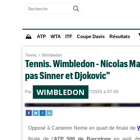
Recherche
Ok
⛰
ATP
WTA
ITF
Coupe Davis
Résultats
Tennis
>
Wimbledon
Tennis. Wimbledon - Nicolas Mah
pas Sinner et Djokovic"
WIMBLEDON
Par
Sebastien CLAUDE
le 09/07/2025 à 07:09
Opposé à Cameron Norrie en quart de finale de
finale de l'
ATP 500 de Barcelone
en avril de