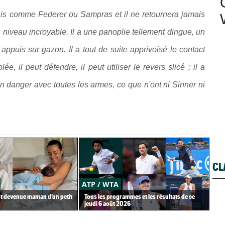
amais comme Federer ou Sampras et il ne retournera jamais
 niveau incroyable. Il a une panoplie tellement dingue, un
ppuis sur gazon. Il a tout de suite apprivoisé le contact
ée, il peut défendre, il peut utiliser le revers slicé ; il a
i un danger avec toutes les armes, ce que n'ont ni Sinner ni
CL
ATP / WTA
US
st devenue maman d’un petit
Tous les programmes et les résultats de ce
Gaë
jeudi 6 août 2026
Gea