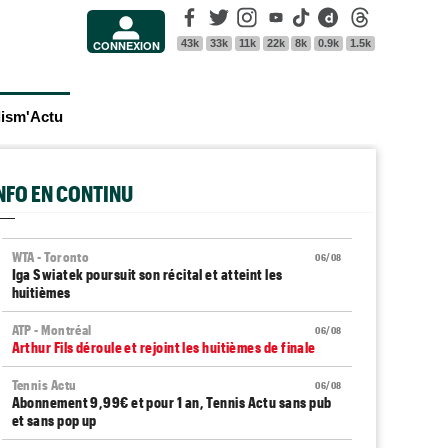
Facebook
Twitter
Instagram
Youtube
Tik Tok
Dailymotion
Threads
43k
33k
11k
22k
8k
0.9k
1.5k
CONNEXION
lism'Actu
INFO EN CONTINU
WTA - Toronto
06/08
Iga Swiatek poursuit son récital et atteint les
huitièmes
ATP - Montréal
06/08
Arthur Fils déroule et rejoint les huitièmes de finale
Tennis Actu
06/08
Abonnement 9,99€ et pour 1 an, Tennis Actu sans pub
et sans pop up