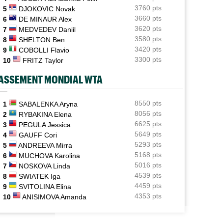
3760 pts
5
DJOKOVIC Novak
ATP / WTA
06/08
3660 pts
6
DE MINAUR Alex
Tous les programmes et les résultats de ce jeudi 6 août
3620 pts
7
MEDVEDEV Daniil
2026
3580 pts
8
SHELTON Ben
INTERVIEW
3420 pts
06/08
9
COBOLLI Flavio
Luca Van Assche : "Je peux être performant tout au
3300 pts
10
FRITZ Taylor
long de l’année"
ASSEMENT MONDIAL WTA
INTERVIEW
06/08
Quentin Halys : "Je n’ai pas eu de coup de téléphone de
sponsors"
8550 pts
1
SABALENKA Aryna
8056 pts
2
RYBAKINA Elena
WTA - Toronto
06/08
6625 pts
3
PEGULA Jessica
Aryna Sabalenka propose... des conférences de presse
5649 pts
4
GAUFF Cori
façon F1
5293 pts
5
ANDREEVA Mirra
5168 pts
6
MUCHOVA Karolina
5016 pts
7
NOSKOVA Linda
4539 pts
8
SWIATEK Iga
4459 pts
9
SVITOLINA Elina
4353 pts
10
ANISIMOVA Amanda