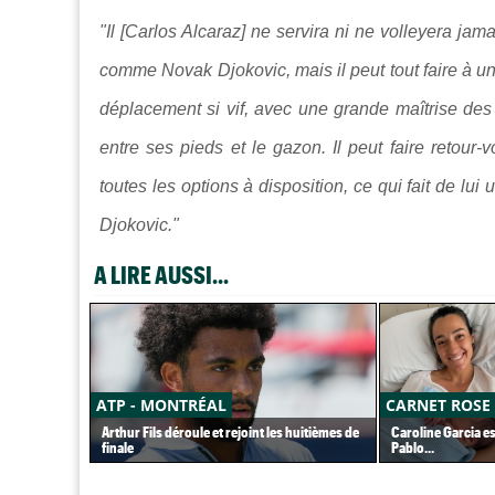
"Il [Carlos Alcaraz] ne servira ni ne volleyera j
comme Novak Djokovic, mais il peut tout faire à un
déplacement si vif, avec une grande maîtrise des a
entre ses pieds et le gazon. Il peut faire retour-vol
toutes les options à disposition, ce qui fait de lu
Djokovic."
A LIRE AUSSI...
ATP - MONTRÉAL
CARNET ROSE
Arthur Fils déroule et rejoint les huitièmes de
Caroline Garcia e
finale
Pablo...