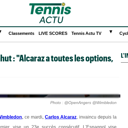
►
►
Classements
LIVE SCORES
Tennis Actu TV
Cyc
L'
ut : "Alcaraz a toutes les options,
Photo : @OpenAngers @Wimbledon
Wimbledon
,
ce mardi
,
Carlos Alcaraz
, invaincu depuis la
rnier, vise un 23e succès consécutif. L'Espagnol vise