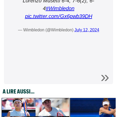
Lorenzo Musetti 6-4, 7-6(2), 6-
4
#Wimbledon
pic.twitter.com/Gx6pwb39DH
— Wimbledon (@Wimbledon)
July 12, 2024
A LIRE AUSSI...