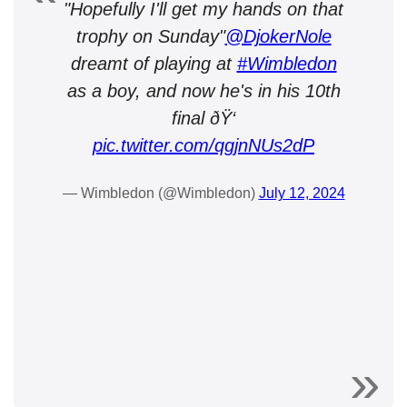
"Hopefully I'll get my hands on that
trophy on Sunday"
@DjokerNole
dreamt of playing at
#Wimbledon
as a boy, and now he's in his 10th
final ðŸ‘
pic.twitter.com/qgjnNUs2dP
— Wimbledon (@Wimbledon)
July 12, 2024