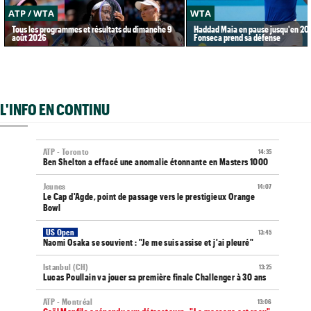
ATP / WTA
WTA
Tous les programmes et résultats du dimanche 9
Haddad Maia en pause jusqu'en 20
août 2026
Fonseca prend sa défense
L'INFO EN CONTINU
ATP - Toronto
14:35
Ben Shelton a effacé une anomalie étonnante en Masters 1000
Jeunes
14:07
Le Cap d'Agde, point de passage vers le prestigieux Orange
Bowl
US Open
13:45
Naomi Osaka se souvient : "Je me suis assise et j'ai pleuré"
Istanbul (CH)
13:25
Lucas Poullain va jouer sa première finale Challenger à 30 ans
ATP - Montréal
13:06