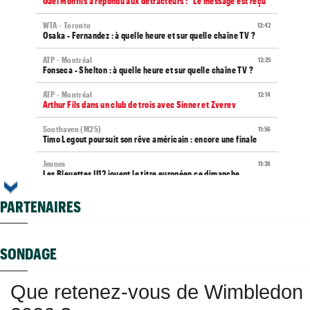
Gaël Monfils a répondu aux détracteurs : "Le message est reçu"
WTA - Toronto
12:42
Osaka - Fernandez : à quelle heure et sur quelle chaîne TV ?
ATP - Montréal
12:25
Fonseca - Shelton : à quelle heure et sur quelle chaîne TV ?
ATP - Montréal
12:14
Arthur Fils dans un club de trois avec Sinner et Zverev
Southaven (M25)
11:56
Timo Legout poursuit son rêve américain : encore une finale
Jeunes
11:38
Les Bleuettes U12 jouent le titre européen ce dimanche
ATP / WTA
11:15
PARTENAIRES
Tous les programmes et résultats du dimanche 9 août 2026
Média
09:44
Toutes vos vidéos à retrouver sur Tennis Actu TV
SONDAGE
WTA
09:35
Haddad Maia en pause jusqu'en 2027, João Fonseca prend sa
Que retenez-vous de Wimbledon
défense