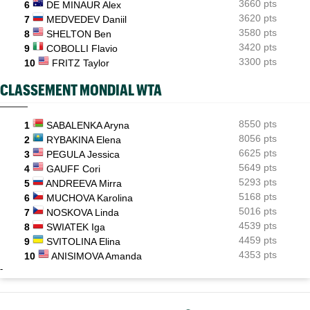
3660 pts
6
DE MINAUR Alex
3620 pts
7
MEDVEDEV Daniil
3580 pts
8
SHELTON Ben
3420 pts
9
COBOLLI Flavio
3300 pts
10
FRITZ Taylor
CLASSEMENT MONDIAL WTA
8550 pts
1
SABALENKA Aryna
8056 pts
2
RYBAKINA Elena
6625 pts
3
PEGULA Jessica
5649 pts
4
GAUFF Cori
5293 pts
5
ANDREEVA Mirra
5168 pts
6
MUCHOVA Karolina
5016 pts
7
NOSKOVA Linda
4539 pts
8
SWIATEK Iga
4459 pts
9
SVITOLINA Elina
4353 pts
10
ANISIMOVA Amanda
-