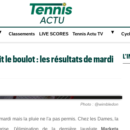
►
►
Classements
LIVE SCORES
Tennis Actu TV
Cyc
L'
t le boulot : les résultats de mardi
Photo : @wimbledon
 mardi mais la pluie ne l'a pas permis. Chez les Dames, la
se, l'élimination de la dernière lauréate
Marketa