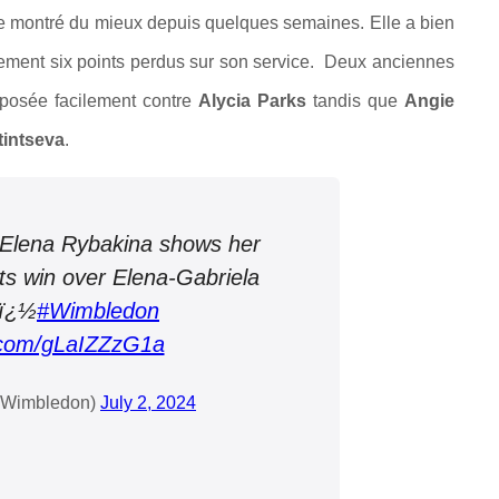
me montré du mieux depuis quelques semaines. Elle a bien
lement six points perdus sur son service.
Deux anciennes
mposée facilement contre
Alycia Parks
tandis que
Angie
tintseva
.
Elena Rybakina shows her
ets win over Elena-Gabriela
'ï¿½
#Wimbledon
r.com/gLaIZZzG1a
Wimbledon)
July 2, 2024