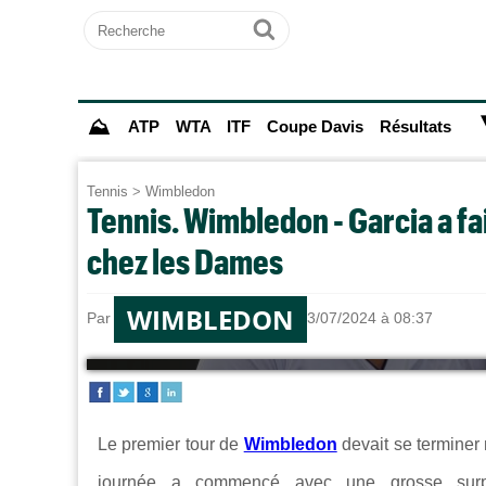
Recherche
Ok
⛰
ATP
WTA
ITF
Coupe Davis
Résultats
Tennis
>
Wimbledon
Tennis. Wimbledon - Garcia a fai
chez les Dames
WIMBLEDON
Par
Alexandre HERCHEUX
le 03/07/2024 à 08:37
Le premier tour de
Wimbledon
devait se terminer
journée a commencé avec une grosse surpri