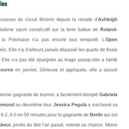
iles
oueuse du circuit féminin depuis la retraite d'
Ashleigh
roisième sacre consécutif sur la terre battue de
Roland-
 la Polonaise n'a pas encore tout remporté. L'
Open
. Elle n'a d'ailleurs jamais dépassé les quarts de finale
 ? Elle n'a pas été épargnée au tirage puisqu'elle a hérité
bourne
en janvier. Sérieuse et appliquée, elle a assuré
cienne gagnante du tournoi, a facilement dompté
Gabriela
gemund
au deuxième tour.
Jessica Pegula
a surclassé sa
s 6-2, 6-0 en 50 minutes pour la gagnante de
Berlin
qui est
beur,
privée du titre l'an passé, retente sa chance. Moins