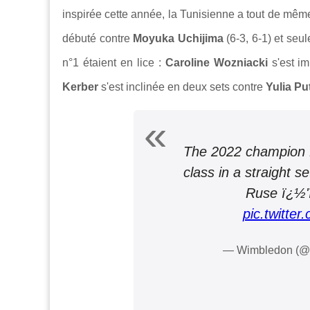
inspirée cette année, la Tunisienne a tout de mê
débuté contre
Moyuka Uchijima
(6-3, 6-1) et seu
n°1 étaient en lice :
Caroline Wozniacki
s'est i
Kerber
s'est inclinée en deux sets contre
Yulia Pu
The 2022 champion 
class in a straight s
Ruse ï¿½
pic.twitte
— Wimbledon (@