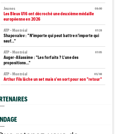
Jeunes
08:00
Les Bleus U16 ont décroché une deuxième médaille
européenne en 2026
ATP - Montréal
07:28
Shapovalov : "N'importe qui peut battre n'importe qui
sauf..."
ATP - Montréal
07:05
Auger-Aliassime : "Les forfaits ? L’une des
propositions..."
ATP - Montréal
05/08
Arthur Fils lâche un set mais s'en sort pour son "retour"
Exhibition
05/08
Le Six Kings Slam sera de retour en octobre... mais
RTENAIRES
avec qui ?
Tennis Actu
05/08
Abonnement 9,99€ et pour 1 an, Tennis Actu sans pub
NDAGE
et sans pop up !
ATP - Montréal
05/08