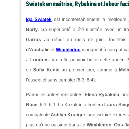
Swiatek en maîtrise, Rybakina et Jabeur fac
Iga Swiatek
est incontestablement la meilleure j
Barty
. Sa supériorité a été illustrée avec un t
Garros
au début du mois de juin. Toutefois,
d'Australie
et
Wimbledon
manquent à son palmarès
à
Londres
. Va-t-elle pouvoir briller cette année
de
Sofia Kenin
au premier tour, comme à
Mel
l'essentiel sans trembler (6-3, 6-4).
Parmi les autres rencontres,
Elena Rybakina
, an
Ruse,
6-3, 6-1. La Kazakhe affrontera
Laura Sie
compatriote
Ashlyn Krueger
, une victoire expres
plus qu'une outsider dans ce
Wimbledon. Ons Ja