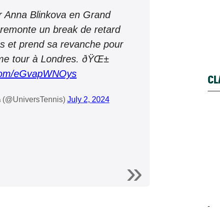
ar Anna Blinkova en Grand
 remonte un break de retard
s et prend sa revanche pour
ème tour à Londres. ðŸŒ±
r.com/eGvapWNOys
CL
 (@UniversTennis)
July 2, 2024
-