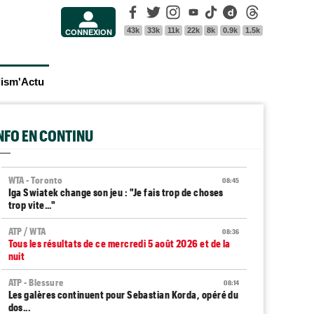
Facebook
Twitter
Instagram
Youtube
Tik Tok
Dailymotion
Threads
43k
33k
11k
22k
8k
0.9k
1.5k
CONNEXION
lism'Actu
INFO EN CONTINU
WTA - Toronto
08:45
Iga Swiatek change son jeu : "Je fais trop de choses
trop vite..."
ATP / WTA
08:36
Tous les résultats de ce mercredi 5 août 2026 et de la
nuit
ATP - Blessure
08:14
Les galères continuent pour Sebastian Korda, opéré du
dos...