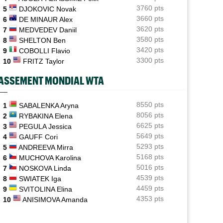
Vancouver (CH)
05/08
3760 pts
5
DJOKOVIC Novak
Après un an out, J.J. Wolf en pole pour la wild-card de
3660 pts
6
DE MINAUR Alex
l'US Open
3620 pts
7
MEDVEDEV Daniil
3580 pts
8
SHELTON Ben
Francfort (M15)
05/08
Après son titre, Pierre Delage enchaîne bien en
3420 pts
9
COBOLLI Flavio
Allemagne
3300 pts
10
FRITZ Taylor
US Open
ASSEMENT MONDIAL WTA
05/08
Elsa Jacquemot n’aura finalement pas à passer par les
qualifications
8550 pts
1
SABALENKA Aryna
ATP - Montréal
05/08
8056 pts
2
RYBAKINA Elena
Combien gagnent les joueurs au Masters 1000 de
6625 pts
3
PEGULA Jessica
Montréal ?
5649 pts
4
GAUFF Cori
5293 pts
5
ANDREEVA Mirra
5168 pts
6
MUCHOVA Karolina
5016 pts
7
NOSKOVA Linda
4539 pts
8
SWIATEK Iga
4459 pts
9
SVITOLINA Elina
4353 pts
10
ANISIMOVA Amanda