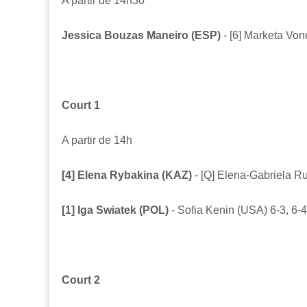
A partir de 14h30
Jessica Bouzas Maneiro (ESP)
- [6] Marketa Von
Court 1
A partir de 14h
[4] Elena Rybakina (KAZ)
- [Q] Elena-Gabriela R
[1] Iga Swiatek (POL)
- Sofia Kenin (USA) 6-3, 6-4
Court 2