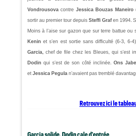
Vondrousova
contre
Jessica Bouzas Maneiro
(
sortir au premier tour depuis
Steffi Graf
en 1994. Su
Moins à l'aise sur gazon que sur terre battue ou
Kenin
et s'en est sortie sans difficulté (6-3, 6
Garcia,
chef de file chez les Bleues, qui s'est
Dodin
qui s'est de son côté inclinée.
Ons Jab
et
Jessica Pegula
n'avaient pas tremblé davanta
Retrouvez ici le table
Garcia solide, Dodin cale d'entrée