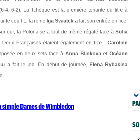
6-4, 6-2). La Tchèque est la première tenante du titre à
r le court 1, la reine
Iga Swiatek
a fait son entrée en lice.
 sur dur, la Polonaise a tout de même régalé face à
Sofia
-4) Deux Françaises étaient également en lice :
Caroline
 imposée en deux sets face à
Anna Blinkova
et
Océane
eur
a fait le job. En début de journée,
Elena Rybakina
ge.
PA
au simple Dames de Wimbledon
SO