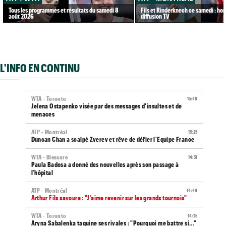
Tous les programmes et résultats du samedi 8
Fils et Rinderknech ce samedi : hor
août 2026
diffusion TV
L'INFO EN CONTINU
WTA - Toronto
15:48
Jelena Ostapenko visée par des messages d'insultes et de
menaces
ATP - Montréal
15:25
Duncan Chan a scalpé Zverev et rêve de défier l'Equipe France
WTA - Blessure
14:51
Paula Badosa a donné des nouvelles après son passage à
l’hôpital
ATP - Montréal
14:49
Arthur Fils savoure : "J’aime revenir sur les grands tournois"
WTA - Toronto
14:25
Aryna Sabalenka taquine ses rivales : "Pourquoi me battre si..."