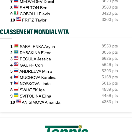
3620 pts
7
MEDVEDEV Daniil
3580 pts
8
SHELTON Ben
3420 pts
9
COBOLLI Flavio
3300 pts
10
FRITZ Taylor
CLASSEMENT MONDIAL WTA
8550 pts
1
SABALENKA Aryna
8056 pts
2
RYBAKINA Elena
6625 pts
3
PEGULA Jessica
5649 pts
4
GAUFF Cori
5293 pts
5
ANDREEVA Mirra
5168 pts
6
MUCHOVA Karolina
5016 pts
7
NOSKOVA Linda
4539 pts
8
SWIATEK Iga
4459 pts
9
SVITOLINA Elina
4353 pts
10
ANISIMOVA Amanda
-