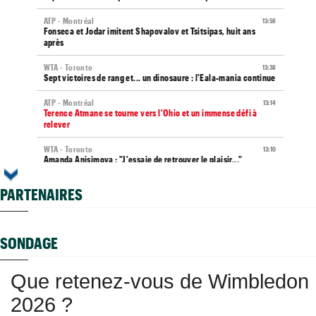
ATP - Montréal
13:58
Fonseca et Jodar imitent Shapovalov et Tsitsipas, huit ans
après
WTA - Toronto
13:38
Sept victoires de rang et... un dinosaure : l'Eala-mania continue
ATP - Montréal
13:14
Terence Atmane se tourne vers l'Ohio et un immense défi à
relever
WTA - Toronto
13:10
Amanda Anisimova : "J'essaie de retrouver le plaisir..."
WTA - Toronto
12:43
PARTENAIRES
Ex numéro 1 junior, Korneeva renaît après quinze mois galères...
ATP - Toronto
12:18
Ben Shelton efface enfin une anomalie étonnante en Masters
SONDAGE
1000
ATP / WTA
11:59
Que retenez-vous de Wimbledon
Tous les programmes et résultats du samedi 8 août 2026
2026 ?
Istanbul (CH)
11:48
Deux Français peuvent se retrouver en finale en Turquie