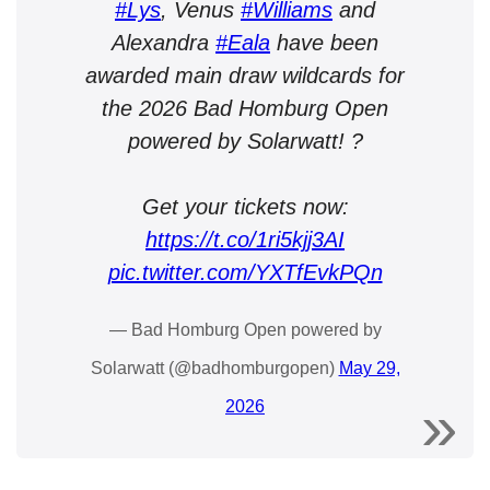
#Lys
, Venus
#Williams
and
Alexandra
#Eala
have been
awarded main draw wildcards for
the 2026 Bad Homburg Open
powered by Solarwatt! ?
Get your tickets now:
https://t.co/1ri5kjj3AI
pic.twitter.com/YXTfEvkPQn
— Bad Homburg Open powered by
Solarwatt (@badhomburgopen)
May 29,
2026