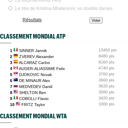
La surprise Arthur Fery
Carnet Rose
07/08
Caroline Garcia est devenue la maman d’un petit Pablo
Le titre de Kristina Mladenovic en double dames
ATP - Montréal
07/08
Résultats
Alexander Zverev s'est raté : "Mon pire match de la saison"
Next Gen ATP Finals
07/08
CLASSEMENT MONDIAL ATP
Moïse Kouame, 17 ans, peut faire mieux que Sinner et Alcaraz
ATP - Montréal
07/08
13450 pts
1
SINNER Jannik
Bourreau d'Ugo Humbert, Daniel Merida aime croquer du
Français...
8480 pts
2
ZVEREV Alexander
8160 pts
3
ALCARAZ Carlos
4740 pts
4
AUGER-ALIASSIME Felix
3760 pts
5
DJOKOVIC Novak
3660 pts
6
DE MINAUR Alex
3620 pts
7
MEDVEDEV Daniil
3580 pts
8
SHELTON Ben
3420 pts
9
COBOLLI Flavio
3300 pts
10
FRITZ Taylor
CLASSEMENT MONDIAL WTA