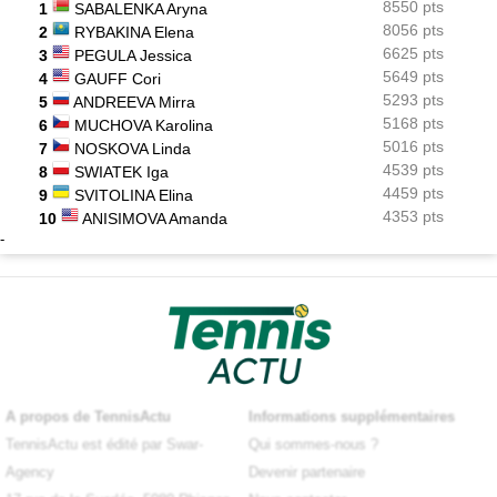
8550 pts
1
SABALENKA Aryna
8056 pts
2
RYBAKINA Elena
6625 pts
3
PEGULA Jessica
5649 pts
4
GAUFF Cori
5293 pts
5
ANDREEVA Mirra
5168 pts
6
MUCHOVA Karolina
5016 pts
7
NOSKOVA Linda
4539 pts
8
SWIATEK Iga
4459 pts
9
SVITOLINA Elina
4353 pts
10
ANISIMOVA Amanda
-
A propos de TennisActu
Informations supplémentaires
TennisActu est édité par Swar-
Qui sommes-nous ?
Agency
Devenir partenaire