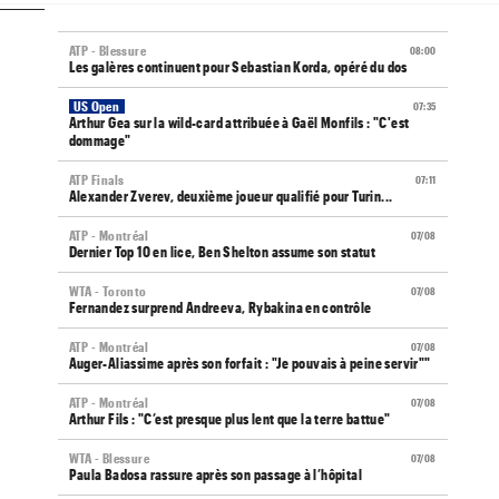
ATP - Blessure
08:00
Les galères continuent pour Sebastian Korda, opéré du dos
US Open
07:35
Arthur Gea sur la wild-card attribuée à Gaël Monfils : "C'est
dommage"
ATP Finals
07:11
Alexander Zverev, deuxième joueur qualifié pour Turin...
ATP - Montréal
07/08
Dernier Top 10 en lice, Ben Shelton assume son statut
WTA - Toronto
07/08
Fernandez surprend Andreeva, Rybakina en contrôle
ATP - Montréal
07/08
Auger-Aliassime après son forfait : "Je pouvais à peine servir""
ATP - Montréal
07/08
Arthur Fils : "C’est presque plus lent que la terre battue"
WTA - Blessure
07/08
Paula Badosa rassure après son passage à l’hôpital