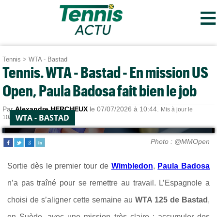
≡
Tennis
>
WTA - Bastad
Tennis. WTA - Bastad - En mission US
Open, Paula Badosa fait bien le job
Par
Alexandre HERCHEUX
le 07/07/2026 à 10:44.
Mis à jour le
WTA - BASTAD
10/07/2026 à 12:19.
Photo : @MMOpen
Sortie dès le premier tour de
Wimbledon
,
Paula Badosa
n’a pas traîné pour se remettre au travail. L’Espagnole a
choisi de s’aligner cette semaine au
WTA 125 de Bastad
,
en Suède, avec une mission très claire : accumuler des