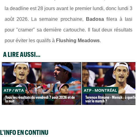
la deadline est 28 jours avant le premier lundi, donc lundi 3
août 2026. La semaine prochaine,
Badosa
filera à Iasi
pour "cramer" sa dernière cartouche. Il faut deux résultats
pour éviter les qualifs à
Flushing Meadows
.
A LIRE AUSSI...
ATP / WTA
ATP - MONTRÉAL
Tous les résultats du vendredi 7 août 2026 et de
Terence Atmane - Mensik : à quelle
la nuit
voir le match ?
L'INFO EN CONTINU