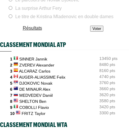
Gabriel Debru retourne aux USA, son coach avait une autre
idée...
La surprise Arthur Fery
Le titre de Kristina Mladenovic en double dames
ATP - Montréal
08/08
Arthur Fils et Rinderknech ce samedi... horaires et diffusion TV
Résultats
ATP - Montréal
08/08
Dani Mérida explose en 2026 : le Top 50 et un nouveau cap
CLASSEMENT MONDIAL ATP
Jeunes
08/08
Le Cap d'Agde offre une route directe vers le prestigieux
Orange Bowl
13450 pts
1
SINNER Jannik
8480 pts
US Open
2
ZVEREV Alexander
08/08
Lorenzo Musetti passe d'une équipière russe à une Ukrainienne
8160 pts
3
ALCARAZ Carlos
4740 pts
4
AUGER-ALIASSIME Felix
3760 pts
5
DJOKOVIC Novak
3660 pts
6
DE MINAUR Alex
3620 pts
7
MEDVEDEV Daniil
3580 pts
8
SHELTON Ben
3420 pts
9
COBOLLI Flavio
3300 pts
10
FRITZ Taylor
CLASSEMENT MONDIAL WTA