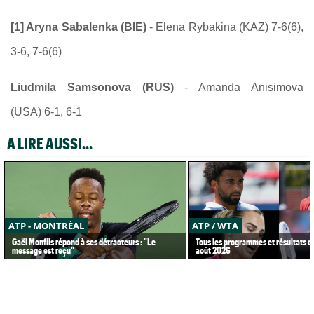
[1] Aryna Sabalenka (BIE)
- Elena Rybakina (KAZ) 7-6(6),
3-6, 7-6(6)
Liudmila Samsonova (RUS)
- Amanda Anisimova
(USA) 6-1, 6-1
A LIRE AUSSI...
ATP - MONTRÉAL
ATP / WTA
Gaël Monfils répond à ses détracteurs : "Le
Tous les programmes et résultats d
message est reçu"
août 2026