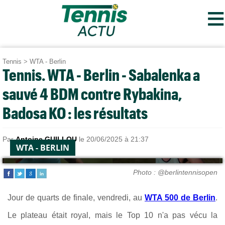
≡
Tennis
>
WTA - Berlin
Tennis. WTA - Berlin - Sabalenka a
sauvé 4 BDM contre Rybakina,
Badosa KO : les résultats
Par
Antoine GUILLOU
le 20/06/2025 à 21:37
WTA - BERLIN
Photo : @berlintennisopen
Jour de quarts de finale, vendredi, au
WTA 500 de Berlin
.
Le plateau était royal, mais le Top 10 n'a pas vécu la