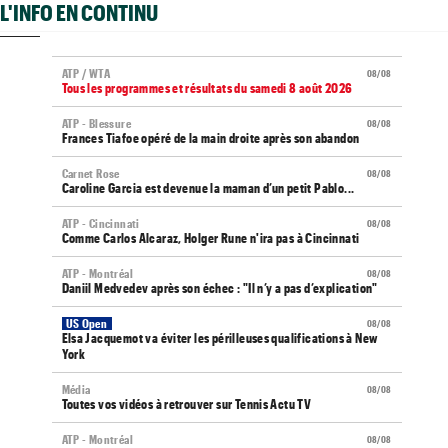
L'INFO EN CONTINU
ATP / WTA
08/08
Tous les programmes et résultats du samedi 8 août 2026
ATP - Blessure
08/08
Frances Tiafoe opéré de la main droite après son abandon
Carnet Rose
08/08
Caroline Garcia est devenue la maman d’un petit Pablo...
ATP - Cincinnati
08/08
Comme Carlos Alcaraz, Holger Rune n'ira pas à Cincinnati
ATP - Montréal
08/08
Daniil Medvedev après son échec : "Il n’y a pas d’explication"
US Open
08/08
Elsa Jacquemot va éviter les périlleuses qualifications à New
York
Média
08/08
Toutes vos vidéos à retrouver sur Tennis Actu TV
ATP - Montréal
08/08