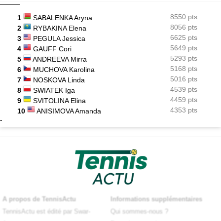
8550 pts
1
SABALENKA Aryna
8056 pts
2
RYBAKINA Elena
6625 pts
3
PEGULA Jessica
5649 pts
4
GAUFF Cori
5293 pts
5
ANDREEVA Mirra
5168 pts
6
MUCHOVA Karolina
5016 pts
7
NOSKOVA Linda
4539 pts
8
SWIATEK Iga
4459 pts
9
SVITOLINA Elina
4353 pts
10
ANISIMOVA Amanda
-
A propos de TennisActu
Informations supplémentaires
TennisActu est édité par Swar-
Qui sommes-nous ?