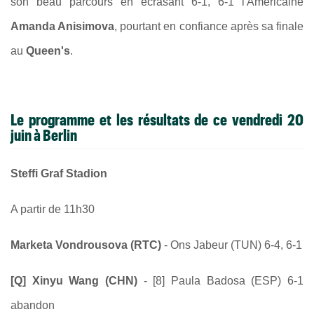
son beau parcours en écrasant 6-1, 6-1 l'Américaine
Amanda Anisimova
, pourtant en confiance après sa finale
au
Queen's
.
Le programme et les résultats de ce vendredi 20
juin à Berlin
Steffi Graf Stadion
A partir de 11h30
Marketa Vondrousova (RTC)
- Ons Jabeur (TUN) 6-4, 6-1
[Q] Xinyu Wang (CHN)
- [8] Paula Badosa (ESP) 6-1
abandon