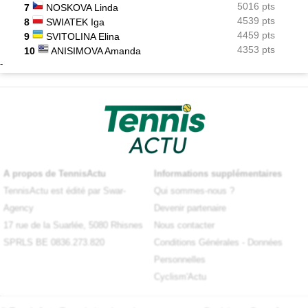
5016 pts
7
NOSKOVA Linda
4539 pts
8
SWIATEK Iga
4459 pts
9
SVITOLINA Elina
4353 pts
10
ANISIMOVA Amanda
-
A propos de TennisActu
Informations supplémentaires
TennisActu est édité par Swar-
Qui sommes-nous ?
Agency
Devenir partenaire
17 rue de la Suarlée, 5080 Rhisnes
Nous contacter
SPRLS BE 0836.273.820
Conditions Générales
-
Données
Personnelles
Cyclism'Actu