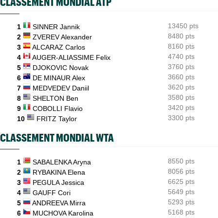
CLASSEMENT MONDIAL ATP
ATP / WTA
08:16
Tous les résultats du samedi 8 août 2026 et de la nuit
13450 pts
1
SINNER Jannik
ATP - Montréal
07:35
Joao Fonseca a taquiné Djokovic : "Il dit ça parce qu'il vieillit"
8480 pts
2
ZVEREV Alexander
8160 pts
3
ALCARAZ Carlos
ATP - Montréal
07:10
4740 pts
4
AUGER-ALIASSIME Felix
Alexander Zverev s'est raté : "Le pire match de ma saison"
3760 pts
5
DJOKOVIC Novak
3660 pts
6
DE MINAUR Alex
3620 pts
7
MEDVEDEV Daniil
3580 pts
8
SHELTON Ben
3420 pts
9
COBOLLI Flavio
3300 pts
10
FRITZ Taylor
CLASSEMENT MONDIAL WTA
8550 pts
1
SABALENKA Aryna
8056 pts
2
RYBAKINA Elena
6625 pts
3
PEGULA Jessica
5649 pts
4
GAUFF Cori
5293 pts
5
ANDREEVA Mirra
5168 pts
6
MUCHOVA Karolina