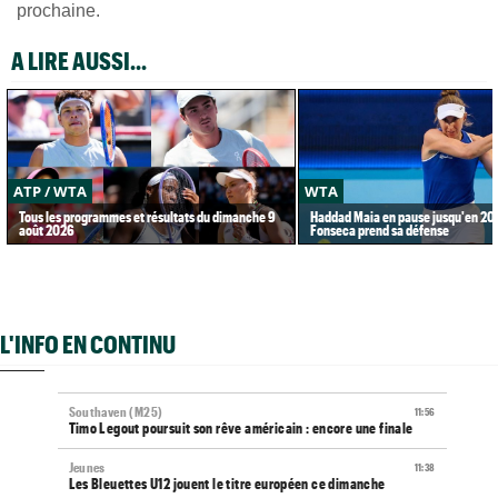
prochaine.
A LIRE AUSSI...
ATP / WTA
WTA
Tous les programmes et résultats du dimanche 9
Haddad Maia en pause jusqu'en 20
août 2026
Fonseca prend sa défense
L'INFO EN CONTINU
Southaven (M25)
11:56
Timo Legout poursuit son rêve américain : encore une finale
Jeunes
11:38
Les Bleuettes U12 jouent le titre européen ce dimanche