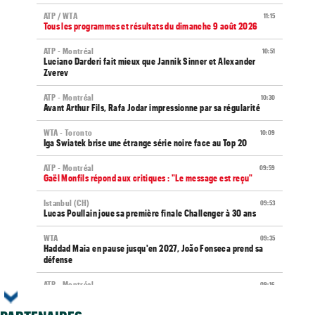
ATP / WTA
11:15
Tous les programmes et résultats du dimanche 9 août 2026
ATP - Montréal
10:51
Luciano Darderi fait mieux que Jannik Sinner et Alexander
Zverev
ATP - Montréal
10:30
Avant Arthur Fils, Rafa Jodar impressionne par sa régularité
WTA - Toronto
10:09
Iga Swiatek brise une étrange série noire face au Top 20
ATP - Montréal
09:59
Gaël Monfils répond aux critiques : "Le message est reçu"
Istanbul (CH)
09:53
Lucas Poullain joue sa première finale Challenger à 30 ans
WTA
09:35
Haddad Maia en pause jusqu'en 2027, João Fonseca prend sa
défense
ATP - Montréal
09:16
Arthur Fils s'invite dans un club de trois avec Sinner et Zverev