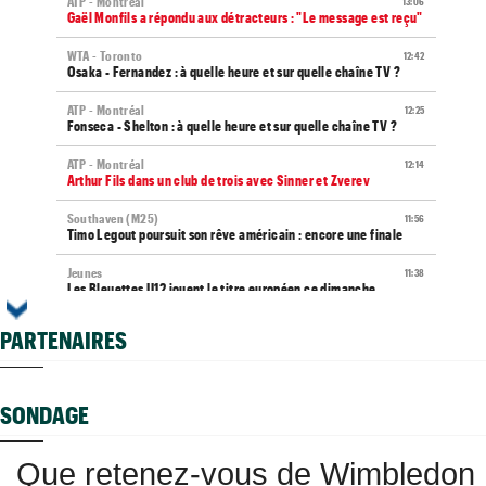
ATP - Montréal
13:06
Gaël Monfils a répondu aux détracteurs : "Le message est reçu"
WTA - Toronto
12:42
Osaka - Fernandez : à quelle heure et sur quelle chaîne TV ?
ATP - Montréal
12:25
Fonseca - Shelton : à quelle heure et sur quelle chaîne TV ?
ATP - Montréal
12:14
Arthur Fils dans un club de trois avec Sinner et Zverev
Southaven (M25)
11:56
Timo Legout poursuit son rêve américain : encore une finale
Jeunes
11:38
Les Bleuettes U12 jouent le titre européen ce dimanche
ATP / WTA
11:15
PARTENAIRES
Tous les programmes et résultats du dimanche 9 août 2026
Média
09:44
Toutes vos vidéos à retrouver sur Tennis Actu TV
SONDAGE
WTA
09:35
Haddad Maia en pause jusqu'en 2027, João Fonseca prend sa
Que retenez-vous de Wimbledon
défense