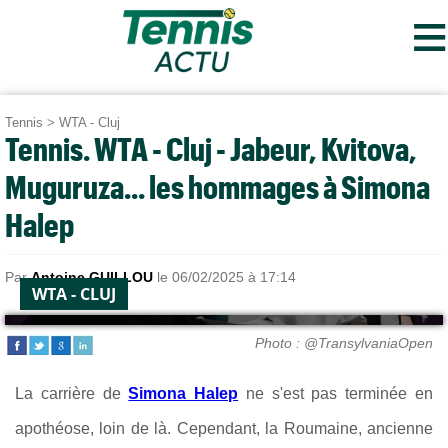
≡
Tennis
>
WTA - Cluj
Tennis. WTA - Cluj - Jabeur, Kvitova,
Muguruza... les hommages à Simona
Halep
Par
Antoine GUILLOU
le 06/02/2025 à 17:14
WTA - CLUJ
Photo : @TransylvaniaOpen
La carrière de
Simona Halep
ne s'est pas terminée en
apothéose, loin de là. Cependant, la Roumaine, ancienne