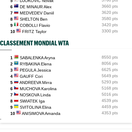
5
DJOKOVIC Novak
3660 pts
6
DE MINAUR Alex
3620 pts
7
MEDVEDEV Daniil
3580 pts
8
SHELTON Ben
3420 pts
9
COBOLLI Flavio
3300 pts
10
FRITZ Taylor
CLASSEMENT MONDIAL WTA
8550 pts
1
SABALENKA Aryna
8056 pts
2
RYBAKINA Elena
6625 pts
3
PEGULA Jessica
5649 pts
4
GAUFF Cori
5293 pts
5
ANDREEVA Mirra
5168 pts
6
MUCHOVA Karolina
5016 pts
7
NOSKOVA Linda
4539 pts
8
SWIATEK Iga
4459 pts
9
SVITOLINA Elina
4353 pts
10
ANISIMOVA Amanda
-