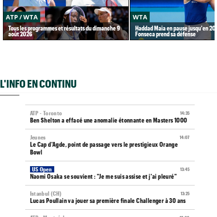
ATP / WTA
WTA
Tous les programmes et résultats du dimanche 9
Haddad Maia en pause jusqu'en 20
août 2026
Fonseca prend sa défense
L'INFO EN CONTINU
ATP - Toronto
14:35
Ben Shelton a effacé une anomalie étonnante en Masters 1000
Jeunes
14:07
Le Cap d'Agde, point de passage vers le prestigieux Orange
Bowl
US Open
13:45
Naomi Osaka se souvient : "Je me suis assise et j'ai pleuré"
Istanbul (CH)
13:25
Lucas Poullain va jouer sa première finale Challenger à 30 ans