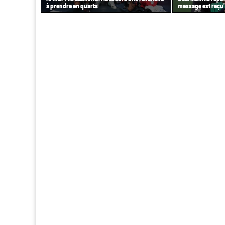
à prendre en quarts
message est reçu