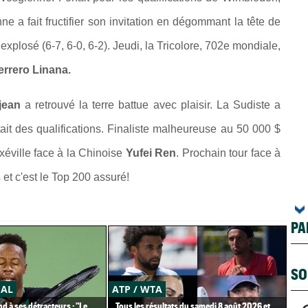
ne a fait fructifier son invitation en dégommant la tête de
explosé (6-7, 6-0, 6-2). Jeudi, la Tricolore, 702e mondiale,
errero Linana.
njean
a retrouvé la terre battue avec plaisir. La Sudiste a
tait des qualifications. Finaliste malheureuse au 50 000 $
xéville face à la Chinoise
Yufei Ren
. Prochain tour face à
t c'est le Top 200 assuré!
PA
SO
ÉAL
ATP / WTA
AT
d à ses détracteurs : "Le
Tous les résultats du samedi 8 août 2026 et
Art