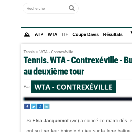
Recherche
Ok
⛰
ATP
WTA
ITF
Coupe Davis
Résultats
Tennis
>
WTA - Contrexéville
Tennis. WTA - Contrexéville - Bu
au deuxième tour
WTA - CONTREXÉVILLE
Par
Jules HARODE
le 07/07/2026 à 21:39
Si
Elsa Jacquemot
(wc) a coincé ce mardi dès le
ont su tirer leur épingle du jeu sur la terre batt