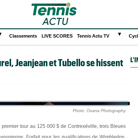
►
►
Classements
LIVE SCORES
Tennis Actu TV
Cyc
L'
rel, Jeanjean et Tubello se hissent
Photo: Oxana Photography
 premier tour au 125 000 $ de Contrexéville, trois Bleues
ue vosgienne. Forfait pour les qualifications de Wimbledon,