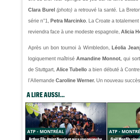
Clara Burel
(photo)
a retrouvé la santé. La Breton
série n°1,
Petra Marcinko
. La Croate a totalement 
reviendra face à une modeste espagnole,
Alicia H
Après un bon tournoi à Wimbledon,
Léolia Jea
logiquement maîtrisé
Amandine Monnot,
qui sor
de Stuttgart,
Alice Tubello
a bien débuté à Contre
l'Allemande
Caroline Werner.
Un nouveau succès e
A LIRE AUSSI...
ATP - MONTRÉAL
ATP - MONTR
Arthur Fils éteint Norrie et aura une revanche
Gaël Monfils répon