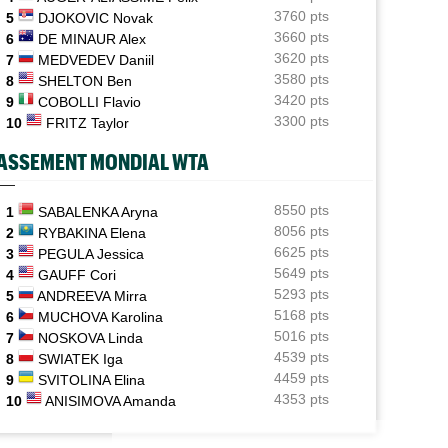
"protégée"
3760 pts
5
DJOKOVIC Novak
3660 pts
6
DE MINAUR Alex
Istanbul (CH)
08/08
3620 pts
7
MEDVEDEV Daniil
Lucas Poullain en finale en Turquie, Antoine Ghibaudo a
coincé
3580 pts
8
SHELTON Ben
3420 pts
9
COBOLLI Flavio
Grodzisk Mazowiecki (CH)
08/08
3300 pts
10
FRITZ Taylor
Mathys Erhard passe à quelques points d'une finale
ASSEMENT MONDIAL WTA
WTA - Toronto
08/08
Rybakina ne peut plus être reine, Sabalenka n°1 pour le
moment
8550 pts
1
SABALENKA Aryna
8056 pts
2
RYBAKINA Elena
ATP - Montréal
08/08
6625 pts
3
PEGULA Jessica
Combien gagnent les joueurs au Masters 1000 de
5649 pts
4
GAUFF Cori
Montréal ?
5293 pts
5
ANDREEVA Mirra
5168 pts
6
MUCHOVA Karolina
5016 pts
7
NOSKOVA Linda
4539 pts
8
SWIATEK Iga
4459 pts
9
SVITOLINA Elina
4353 pts
10
ANISIMOVA Amanda