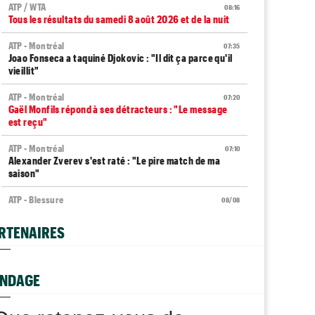
ATP / WTA
08:16
Tous les résultats du samedi 8 août 2026 et de la nuit
ATP - Montréal
07:35
Joao Fonseca a taquiné Djokovic : "Il dit ça parce qu'il
vieillit"
ATP - Montréal
07:20
Gaël Monfils répond à ses détracteurs : "Le message
est reçu"
ATP - Montréal
07:10
Alexander Zverev s'est raté : "Le pire match de ma
saison"
ATP - Blessure
08/08
Frances Tiafoe opéré de la main droite après son
abandon
RTENAIRES
Carnet Rose
08/08
Caroline Garcia est devenue la maman d’un petit
Pablo...
NDAGE
P - MONTRÉAL
ATP - CINCINNATI
ATP - Cincinnati
08/08
hur Fils et Rinderknech ce samedi...
En larmes à Montréal, Jack Draper est
Comme Carlos Alcaraz, Holger Rune n'ira pas à