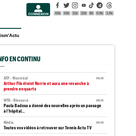
Facebook
Twitter
Instagram
Youtube
Tik Tok
Dailymotion
Threads
43k
33k
11k
22k
8k
0.9k
1.5k
CONNEXION
lism'Actu
INFO EN CONTINU
ATP - Montréal
08:28
Arthur Fils éteint Norrie et aura une revanche à
prendre en quarts
WTA - Blessure
08:25
Paula Badosa a donné des nouvelles après un passage
à l’hôpital...
Média
08:20
Toutes vos vidéos à retrouver sur Tennis Actu TV