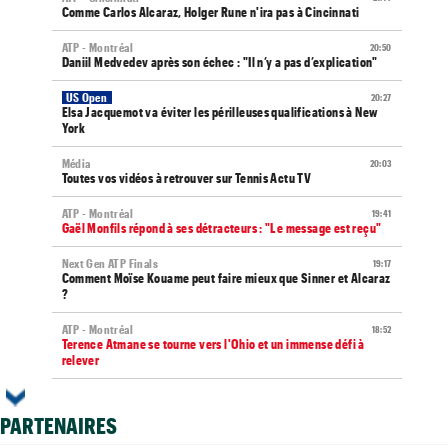
Comme Carlos Alcaraz, Holger Rune n'ira pas à Cincinnati
ATP - Montréal
20:50
Daniil Medvedev après son échec : "Il n’y a pas d’explication"
US Open
20:27
Elsa Jacquemot va éviter les périlleuses qualifications à New
York
Média
20:03
Toutes vos vidéos à retrouver sur Tennis Actu TV
ATP - Montréal
19:41
Gaël Monfils répond à ses détracteurs : "Le message est reçu"
Next Gen ATP Finals
19:17
Comment Moïse Kouame peut faire mieux que Sinner et Alcaraz
?
ATP - Montréal
18:52
Terence Atmane se tourne vers l'Ohio et un immense défi à
relever
US Open (Q)
18:48
Sept Françaises en qualifs, Kristina Mladenovic "protégée"
PARTENAIRES
Istanbul (CH)
18:44