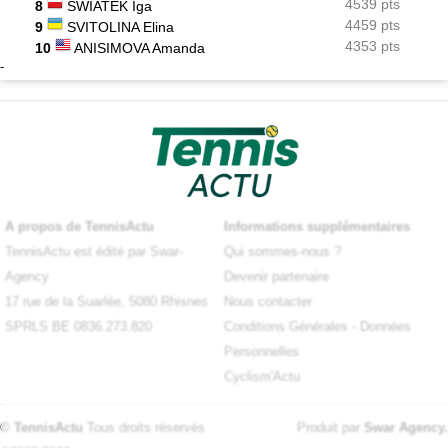
4539 pts
8
SWIATEK Iga
4459 pts
9
SVITOLINA Elina
4353 pts
10
ANISIMOVA Amanda
-
A propos de TennisActu
Informations supplémentaires
TennisActu est édité par Swar-
Qui sommes-nous ?
Agency
Devenir partenaire
17 rue de la Suarlée, 5080 Rhisnes
Nous contacter
SPRLS BE 0836.273.820
Conditions Générales
-
Données
Personnelles
Cyclism'Actu
© TennisActu
Tous droits réservés
Produit par
Swar Agency
.