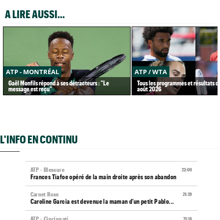
A LIRE AUSSI...
ATP - MONTRÉAL
ATP / WTA
Gaël Monfils répond à ses détracteurs : "Le
Tous les programmes et résultats d
message est reçu"
août 2026
L'INFO EN CONTINU
ATP - Blessure
22:00
Frances Tiafoe opéré de la main droite après son abandon
Carnet Rose
21:39
Caroline Garcia est devenue la maman d’un petit Pablo...
ATP - Cincinnati
21:14