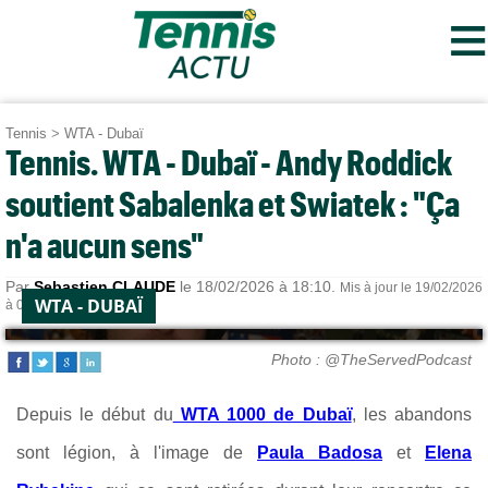
≡
Tennis
>
WTA - Dubaï
Tennis. WTA - Dubaï - Andy Roddick
soutient Sabalenka et Swiatek : "Ça
n'a aucun sens"
Par
Sebastien CLAUDE
le 18/02/2026 à 18:10.
Mis à jour le 19/02/2026
WTA - DUBAÏ
à 07:41.
Photo : @TheServedPodcast
Depuis le début du
WTA 1000 de Dubaï
, les abandons
sont légion, à l'image de
Paula Badosa
et
Elena