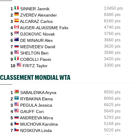
Orange Bowl
13450 pts
1
SINNER Jannik
8480 pts
US Open
2
ZVEREV Alexander
16:12
Lorenzo Musetti passe d'une équipière russe à une Ukrainienne
8160 pts
3
ALCARAZ Carlos
4740 pts
4
AUGER-ALIASSIME Felix
3760 pts
5
DJOKOVIC Novak
3660 pts
6
DE MINAUR Alex
3620 pts
7
MEDVEDEV Daniil
3580 pts
8
SHELTON Ben
3420 pts
9
COBOLLI Flavio
3300 pts
10
FRITZ Taylor
CLASSEMENT MONDIAL WTA
8550 pts
1
SABALENKA Aryna
8056 pts
2
RYBAKINA Elena
6625 pts
3
PEGULA Jessica
5649 pts
4
GAUFF Cori
5293 pts
5
ANDREEVA Mirra
5168 pts
6
MUCHOVA Karolina
5016 pts
7
NOSKOVA Linda