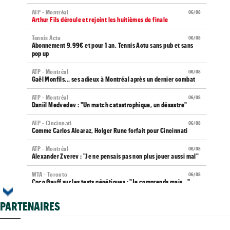
ATP - Montréal
06/08
Arthur Fils déroule et rejoint les huitièmes de finale
Tennis Actu
06/08
Abonnement 9,99€ et pour 1 an, Tennis Actu sans pub et sans
pop up
ATP - Montréal
06/08
Gaël Monfils... ses adieux à Montréal après un dernier combat
ATP - Montréal
06/08
Daniil Medvedev : "Un match catastrophique, un désastre"
ATP - Cincinnati
06/08
Comme Carlos Alcaraz, Holger Rune forfait pour Cincinnati
ATP - Montréal
06/08
Alexander Zverev : "Je ne pensais pas non plus jouer aussi mal"
WTA - Toronto
06/08
Coco Gauff sur les tests génétiques : "Je comprends mais..."
ATP - Montréal
06/08
PARTENAIRES
Auger-Aliassime, forfait : "Une douleur au niveau du dos"
Carnet Rose
06/08