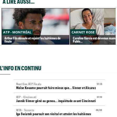
A LIRE AUSSI...
ATP - MONTRÉAL
CARNET ROSE
Arthur Fils déroule et rejoint les huitièmes de
Caroline Garcia est devenue maman
finale
Pablo...
L'INFO EN CONTINU
Next Gen ATP Finals
07:35
Moïse Kouame pourrait faire mieux que... Sinner et Alcaraz
ATP - Cincinnati
07:10
Jannik Sinner gêné au genou... inquiétude avant Cincinnati
WTA - Toronto
06/08
Iga Swiatek poursuit son récital et atteint les huitièmes