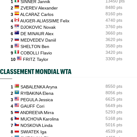
13450 pts
1
SINNER Jannik
Luca Van Assche : "Je peux être performant tout au long de
l’année"
8480 pts
2
ZVEREV Alexander
8160 pts
3
ALCARAZ Carlos
4740 pts
4
AUGER-ALIASSIME Felix
3760 pts
5
DJOKOVIC Novak
3660 pts
6
DE MINAUR Alex
3620 pts
7
MEDVEDEV Daniil
3580 pts
8
SHELTON Ben
3420 pts
9
COBOLLI Flavio
3300 pts
10
FRITZ Taylor
CLASSEMENT MONDIAL WTA
8550 pts
1
SABALENKA Aryna
8056 pts
2
RYBAKINA Elena
6625 pts
3
PEGULA Jessica
5649 pts
4
GAUFF Cori
5293 pts
5
ANDREEVA Mirra
5168 pts
6
MUCHOVA Karolina
5016 pts
7
NOSKOVA Linda
4539 pts
8
SWIATEK Iga