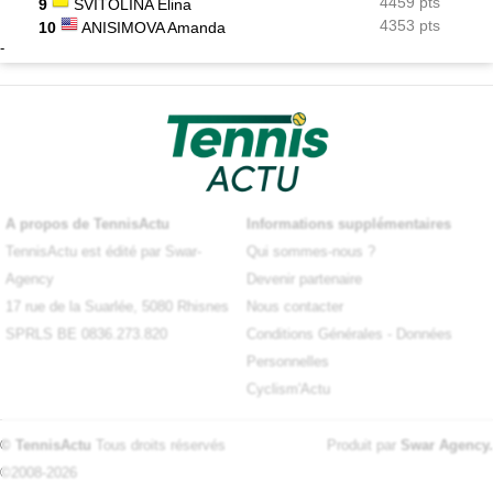
4459 pts
9
SVITOLINA Elina
4353 pts
10
ANISIMOVA Amanda
-
A propos de TennisActu
Informations supplémentaires
TennisActu est édité par Swar-
Qui sommes-nous ?
Agency
Devenir partenaire
17 rue de la Suarlée, 5080 Rhisnes
Nous contacter
SPRLS BE 0836.273.820
Conditions Générales
-
Données
Personnelles
Cyclism'Actu
© TennisActu
Tous droits réservés
Produit par
Swar Agency
.
©2008-2026